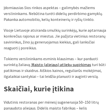
Verslas
Įdomiausias šios rinkos aspektas – galimybės mažiems
(20)
verslininkams. Nebūtina turėti didelių perdirbimo gamyklų.
Pakanka automobilio, kelių konteinerių ir ryšių tinklo.
LAISVALAIKIS
(19)
Visoje Lietuvoje atsiranda smulkių surinkėjų, kurie aptarnauja
konkrečius rajonus ar miestus. Jie pažįsta vietinius restoranų
Auto
savininkus, žino jų generuojamus kiekius, gali lanksčiai
(13)
reaguoti į poreikius.
Uncategorized
Tokiems verslininkams esminis klausimas – kur parduoti
(12)
surinktą žaliavą.
Maisto (aliejaus) atliekų supirkimas
turi būti
patikimas ir skaidrus. Aiškios kainos, reguliarūs mokėjimai,
Ekologija
ilgalaikiai santykiai – tai leidžia planuoti ir auginti verslą.
(6)
Skaičiai, kurie įtikina
Vidutinis restoranas per mėnesį sugeneruoja 50–150 litrų
panaudoto aliejaus. Didelis maisto fabrikas – kelis