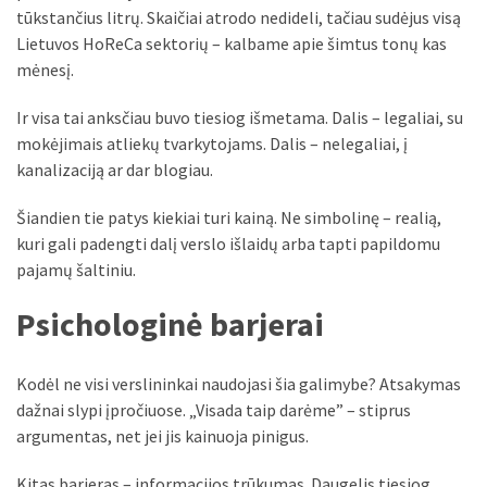
tūkstančius litrų. Skaičiai atrodo nedideli, tačiau sudėjus visą
Lietuvos HoReCa sektorių – kalbame apie šimtus tonų kas
mėnesį.
Ir visa tai anksčiau buvo tiesiog išmetama. Dalis – legaliai, su
mokėjimais atliekų tvarkytojams. Dalis – nelegaliai, į
kanalizaciją ar dar blogiau.
Šiandien tie patys kiekiai turi kainą. Ne simbolinę – realią,
kuri gali padengti dalį verslo išlaidų arba tapti papildomu
pajamų šaltiniu.
Psichologinė barjerai
Kodėl ne visi verslininkai naudojasi šia galimybe? Atsakymas
dažnai slypi įpročiuose. „Visada taip darėme” – stiprus
argumentas, net jei jis kainuoja pinigus.
Kitas barjeras – informacijos trūkumas. Daugelis tiesiog