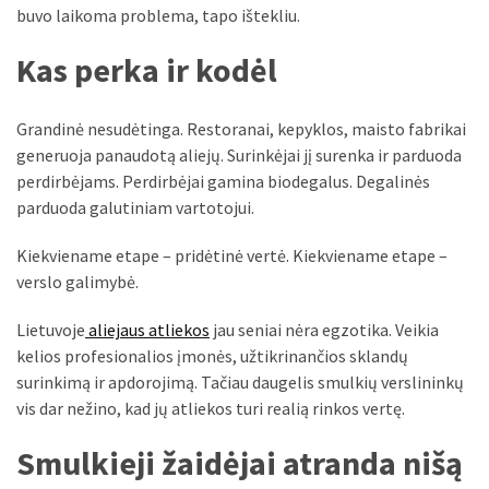
buvo laikoma problema, tapo ištekliu.
MOST
USED
Kas perka ir kodėl
CATEGORIES
Patarimai
Grandinė nesudėtinga. Restoranai, kepyklos, maisto fabrikai
(96)
generuoja panaudotą aliejų. Surinkėjai jį surenka ir parduoda
perdirbėjams. Perdirbėjai gamina biodegalus. Degalinės
Prekės
parduoda galutiniam vartotojui.
(76)
Kiekviename etape – pridėtinė vertė. Kiekviename etape –
Paslaugos
verslo galimybė.
(70)
Lietuvoje
aliejaus atliekos
jau seniai nėra egzotika. Veikia
Namai
kelios profesionalios įmonės, užtikrinančios sklandų
(38)
surinkimą ir apdorojimą. Tačiau daugelis smulkių verslininkų
vis dar nežino, kad jų atliekos turi realią rinkos vertę.
Įdomybės
Smulkieji žaidėjai atranda nišą
(28)