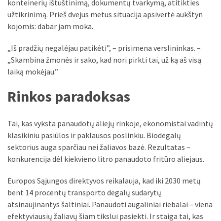
liko:
konteinerių ištuštinimą, dokumentų tvarkymą, atitikties
kaip
užtikrinimą. Prieš dvejus metus situacija apsivertė aukštyn
atpažinti,
kojomis: dabar jam moka.
kad
„Iš pradžių negalėjau patikėti”, – prisimena verslininkas. –
gedimo
„Skambina žmonės ir sako, kad nori pirkti tai, už ką aš visą
niekas
laiką mokėjau.”
neieškojo
Rinkos paradoksas
Krovinių
pervežimas
iš
Tai, kas vyksta panaudotų aliejų rinkoje, ekonomistai vadintų
Suomijos:
klasikiniu pasiūlos ir paklausos poslinkiu. Biodegalų
kiek
sektorius auga sparčiau nei žaliavos bazė. Rezultatas –
laiko
konkurencija dėl kiekvieno litro panaudoto fritūro aliejaus.
iš
tikrųjų
Europos Sąjungos direktyvos reikalauja, kad iki 2030 metų
trunka
bent 14 procentų transporto degalų sudarytų
pristatymas?
atsinaujinantys šaltiniai. Panaudoti augaliniai riebalai – viena
efektyviausių žaliavų šiam tikslui pasiekti. Ir staiga tai, kas