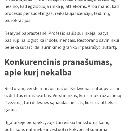
nežino, kad egzistuoja rinka jų atliekoms. Arba mano, kad
procesas per sudėtingas, reikalauja licencijų, leidimų,
biurokratijos.
Realybė paprastesnė. Profesionalūs surinkėjai patys
pasirūpina logistika ir dokumentais. Restorano savininkui
belieka sutarti dėl surinkimo grafiko ir pasirašyti sutartį.
Konkurencinis pranašumas,
apie kurį nekalba
Restoranų versle maržos mažos. Kiekvienas sutaupytas ar
uždirbtas euras svarbus. Verslininkas, kuris moka už atliekų
išvežimą, turi didesnes sąnaudas nei tas, kuris už atliekas
gauna.
Ilgalaikėje perspektyvoje tai reiškia lankstumą kainų
politikoje, galimybę investuoti į kokybę, atsparumą