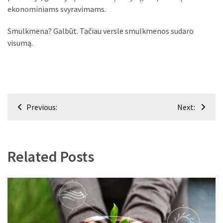
ekonominiams svyravimams.
Smulkmena? Galbūt. Tačiau versle smulkmenos sudaro
visumą.
Navigacija
Previous:
Next:
tarp
įrašų
Related Posts