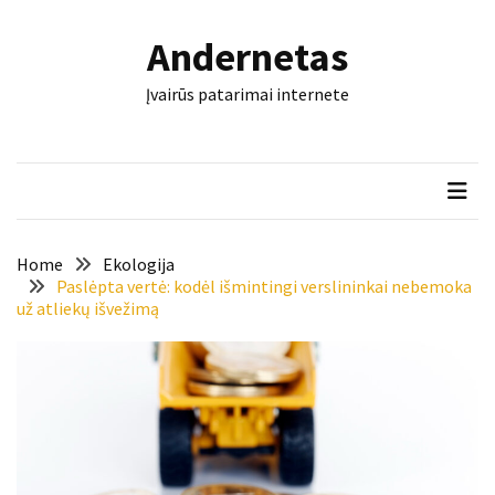
Skip
Skip
to
to
Andernetas
content
content
NAUJAUSI
Įvairūs patarimai internete
ĮRAŠAI
Šis
įrankis
gali
nulemti,
ar
Home
Ekologija
trinkelės
Paslėpta vertė: kodėl išmintingi verslininkai nebemoka
už atliekų išvežimą
tarnaus
dešimtmečius
Mašininis
vertimas
ir
dokumentai:
keli