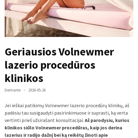
paplitę
mitai
Reduktorius
dujų
balionui:
Geriausios Volnewmer
maža
detalė,
lazerio procedūros
kurios
svarbos
klinikos
nereikėtų
nuvertinti
Deimante
2026-05-26
Trys
Jei ieškai patikimų Volnewmer lazerio procedūrų klinikų, aš
pakeistos
padėsiu tau susigaudyti pasirinkimuose ir suprasti, ką verta
detalės,
vertinti prieš užsirašant konsultacijai.
Aš parodysiu, kurios
o
klinikos siūlo Volnewmer procedūras, kaip jos derina
bildesys
lazerius ir radijo dažnį bei ką reikėtų žinoti apie