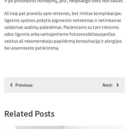
ir po procedūros nurodymų, pvz., neapsaugo odos nuo saulės.
Aš taip pat pranešu apie retesnes, bet rimtas komplikacijas:
ilgesnis spalvos pokytis pigmento netekimas ir netinkamai
valdomas audinių pažeidimas. Pacientams su tam tikromis
odos ligomis arba vartojantiems fotosensibilizuojančius
vaistus aš rekomenduoju papildomą konsultaciją ir alergijos
bei anamnezės patikrinimą.
Navigacija
Previous:
Next:
tarp
įrašų
Related Posts