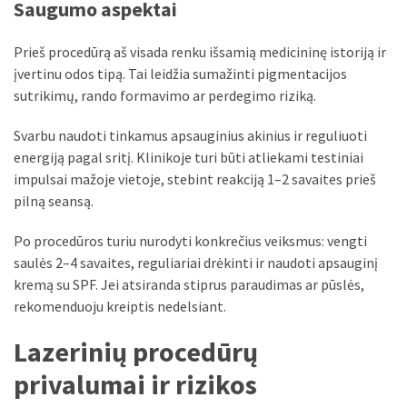
Saugumo aspektai
Prieš procedūrą aš visada renku išsamią medicininę istoriją ir
įvertinu odos tipą. Tai leidžia sumažinti pigmentacijos
sutrikimų, rando formavimo ar perdegimo riziką.
Svarbu naudoti tinkamus apsauginius akinius ir reguliuoti
energiją pagal sritį. Klinikoje turi būti atliekami testiniai
impulsai mažoje vietoje, stebint reakciją 1–2 savaites prieš
pilną seansą.
Po procedūros turiu nurodyti konkrečius veiksmus: vengti
saulės 2–4 savaites, reguliariai drėkinti ir naudoti apsauginį
kremą su SPF. Jei atsiranda stiprus paraudimas ar pūslės,
rekomenduoju kreiptis nedelsiant.
Lazerinių procedūrų
privalumai ir rizikos