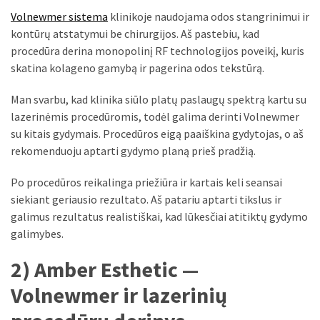
Volnewmer sistema
klinikoje naudojama odos stangrinimui ir
MOST
kontūrų atstatymui be chirurgijos. Aš pastebiu, kad
USED
CATEGORIES
procedūra derina monopolinį RF technologijos poveikį, kuris
skatina kolageno gamybą ir pagerina odos tekstūrą.
Patarimai
Man svarbu, kad klinika siūlo platų paslaugų spektrą kartu su
(96)
lazerinėmis procedūromis, todėl galima derinti Volnewmer
Prekės
su kitais gydymais. Procedūros eigą paaiškina gydytojas, o aš
(76)
rekomenduoju aptarti gydymo planą prieš pradžią.
Po procedūros reikalinga priežiūra ir kartais keli seansai
Paslaugos
siekiant geriausio rezultato. Aš patariu aptarti tikslus ir
(70)
galimus rezultatus realistiškai, kad lūkesčiai atitiktų gydymo
Namai
galimybes.
(38)
2) Amber Esthetic —
Įdomybės
Volnewmer ir lazerinių
(28)