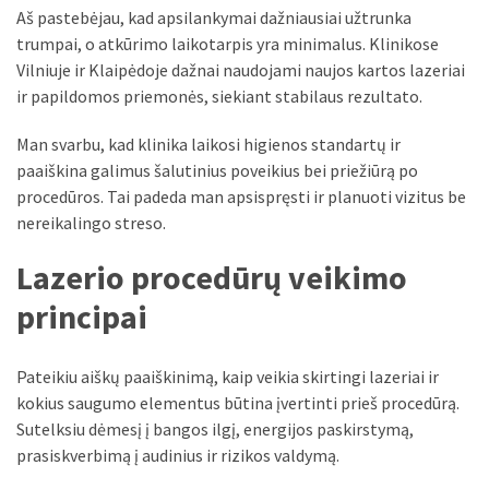
Aš pastebėjau, kad apsilankymai dažniausiai užtrunka
trumpai, o atkūrimo laikotarpis yra minimalus. Klinikose
Vilniuje ir Klaipėdoje dažnai naudojami naujos kartos lazeriai
ir papildomos priemonės, siekiant stabilaus rezultato.
Man svarbu, kad klinika laikosi higienos standartų ir
paaiškina galimus šalutinius poveikius bei priežiūrą po
procedūros. Tai padeda man apsispręsti ir planuoti vizitus be
nereikalingo streso.
Lazerio procedūrų veikimo
principai
Pateikiu aiškų paaiškinimą, kaip veikia skirtingi lazeriai ir
kokius saugumo elementus būtina įvertinti prieš procedūrą.
Sutelksiu dėmesį į bangos ilgį, energijos paskirstymą,
prasiskverbimą į audinius ir rizikos valdymą.