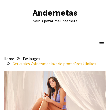
Skip
Skip
to
to
Andernetas
content
content
NAUJAUSI
Įvairūs patarimai internete
ĮRAŠAI
Šis
įrankis
gali
nulemti,
ar
Home
Paslaugos
trinkelės
Geriausios Volnewmer lazerio procedūros klinikos
tarnaus
dešimtmečius
Mašininis
vertimas
ir
dokumentai:
keli