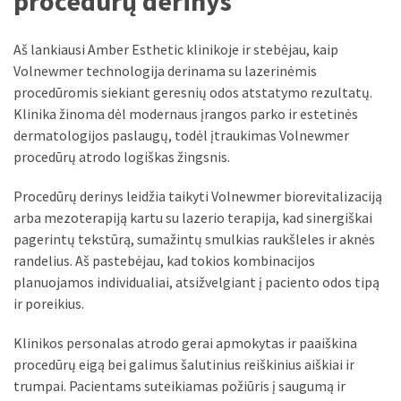
procedūrų derinys
Verslas
(20)
Aš lankiausi Amber Esthetic klinikoje ir stebėjau, kaip
Volnewmer technologija derinama su lazerinėmis
LAISVALAIKIS
procedūromis siekiant geresnių odos atstatymo rezultatų.
(19)
Klinika žinoma dėl modernaus įrangos parko ir estetinės
dermatologijos paslaugų, todėl įtraukimas Volnewmer
Auto
procedūrų atrodo logiškas žingsnis.
(13)
Procedūrų derinys leidžia taikyti Volnewmer biorevitalizaciją
Uncategorized
arba mezoterapiją kartu su lazerio terapija, kad sinergiškai
(12)
pagerintų tekstūrą, sumažintų smulkias raukšleles ir aknės
Ekologija
randelius. Aš pastebėjau, kad tokios kombinacijos
(6)
planuojamos individualiai, atsižvelgiant į paciento odos tipą
ir poreikius.
Klinikos personalas atrodo gerai apmokytas ir paaiškina
procedūrų eigą bei galimus šalutinius reiškinius aiškiai ir
trumpai. Pacientams suteikiamas požiūris į saugumą ir