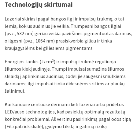
Technologijų skirtumai
Lazeriai skiriasi pagal bangos ilgį ir impulsų trukmę, o tai
lemia, kokius audinius jie veikia. Trumpesni bangos ilgiai
(pvz., 532 nm) geriau veikia paviršines pigmentuotas darinius,
o ilgesni (pvz., 1064 nm) prasiskverbia giliau ir tinka
kraujagyslėms bei giliesiems pigmentams.
Energijos tankis (J/cm²) ir impulsų trukmė reguliuoja
šilumos kiekį audinyje. Trumpi impulsai sumažina šilumos
sklaidą į aplinkinius audinius, todėl jie saugesni smulkiems
dariniams; ilgi impulsai tinka didesnėms sritims ar plaukų
šalinimui.
Kai kuriuose centuose derinami keli lazeriai arba pridėtos
LED/auso technologijos, kad pasiektų optimalų rezultatą
konkrečiai problemai. Aš vertinu pasirinkimą pagal odos tipą
(Fitzpatrick skalė), gydymo tikslą ir galimą riziką.