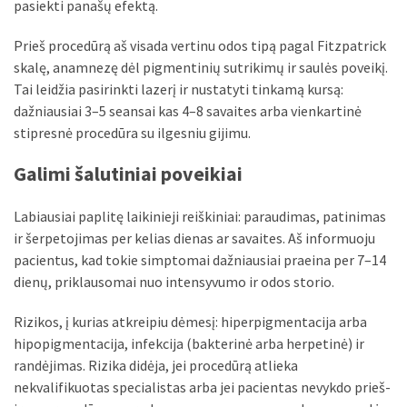
pasiekti panašų efektą.
Prieš procedūrą aš visada vertinu odos tipą pagal Fitzpatrick
skalę, anamnezę dėl pigmentinių sutrikimų ir saulės poveikį.
Tai leidžia pasirinkti lazerį ir nustatyti tinkamą kursą:
dažniausiai 3–5 seansai kas 4–8 savaites arba vienkartinė
stipresnė procedūra su ilgesniu gijimu.
Galimi šalutiniai poveikiai
Labiausiai paplitę laikinieji reiškiniai: paraudimas, patinimas
ir šerpetojimas per kelias dienas ar savaites. Aš informuoju
pacientus, kad tokie simptomai dažniausiai praeina per 7–14
dienų, priklausomai nuo intensyvumo ir odos storio.
Rizikos, į kurias atkreipiu dėmesį: hiperpigmentacija arba
hipopigmentacija, infekcija (bakterinė arba herpetinė) ir
randėjimas. Rizika didėja, jei procedūrą atlieka
nekvalifikuotas specialistas arba jei pacientas nevykdo prieš-