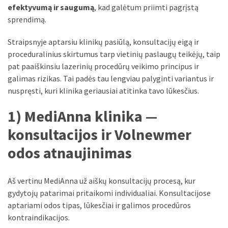
liko:
efektyvumą ir saugumą
, kad galėtum priimti pagrįstą
kaip
sprendimą.
atpažinti,
kad
Straipsnyje aptarsiu klinikų pasiūlą, konsultacijų eigą ir
gedimo
proceduralinius skirtumus tarp vietinių paslaugų teikėjų, taip
niekas
pat paaiškinsiu lazerinių procedūrų veikimo principus ir
neieškojo
galimas rizikas. Tai padės tau lengviau palyginti variantus ir
nuspręsti, kuri klinika geriausiai atitinka tavo lūkesčius.
Krovinių
pervežimas
1) MediAnna klinika —
iš
konsultacijos ir Volnewmer
Suomijos:
kiek
odos atnaujinimas
laiko
iš
Aš vertinu MediAnna už aiškų konsultacijų procesą, kur
tikrųjų
gydytojų patarimai pritaikomi individualiai. Konsultacijose
trunka
aptariami odos tipas, lūkesčiai ir galimos procedūros
pristatymas?
kontraindikacijos.