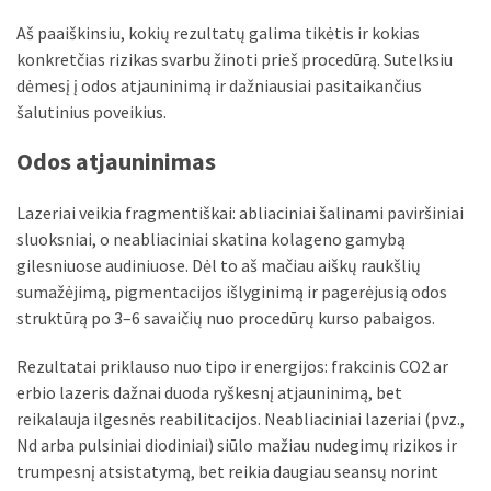
Aš paaiškinsiu, kokių rezultatų galima tikėtis ir kokias
konkretčias rizikas svarbu žinoti prieš procedūrą. Sutelksiu
dėmesį į odos atjauninimą ir dažniausiai pasitaikančius
šalutinius poveikius.
Odos atjauninimas
Lazeriai veikia fragmentiškai: abliaciniai šalinami paviršiniai
sluoksniai, o neabliaciniai skatina kolageno gamybą
gilesniuose audiniuose. Dėl to aš mačiau aiškų raukšlių
sumažėjimą, pigmentacijos išlyginimą ir pagerėjusią odos
struktūrą po 3–6 savaičių nuo procedūrų kurso pabaigos.
Rezultatai priklauso nuo tipo ir energijos: frakcinis CO2 ar
erbio lazeris dažnai duoda ryškesnį atjauninimą, bet
reikalauja ilgesnės reabilitacijos. Neabliaciniai lazeriai (pvz.,
Nd arba pulsiniai diodiniai) siūlo mažiau nudegimų rizikos ir
trumpesnį atsistatymą, bet reikia daugiau seansų norint