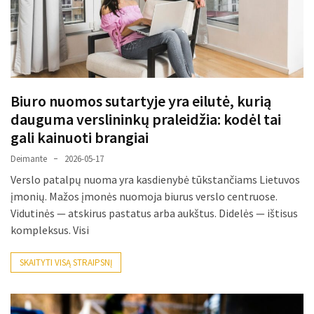
Biuro nuomos sutartyje yra eilutė, kurią
dauguma verslininkų praleidžia: kodėl tai
gali kainuoti brangiai
Deimante
2026-05-17
Verslo patalpų nuoma yra kasdienybė tūkstančiams Lietuvos
įmonių. Mažos įmonės nuomoja biurus verslo centruose.
Vidutinės — atskirus pastatus arba aukštus. Didelės — ištisus
kompleksus. Visi
SKAITYTI VISĄ STRAIPSNĮ