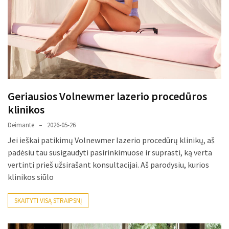
paplitę
mitai
Reduktorius
dujų
balionui:
maža
Geriausios Volnewmer lazerio procedūros
detalė,
klinikos
kurios
svarbos
Deimante
2026-05-26
nereikėtų
Jei ieškai patikimų Volnewmer lazerio procedūrų klinikų, aš
nuvertinti
padėsiu tau susigaudyti pasirinkimuose ir suprasti, ką verta
vertinti prieš užsirašant konsultacijai. Aš parodysiu, kurios
Trys
klinikos siūlo
pakeistos
detalės,
SKAITYTI VISĄ STRAIPSNĮ
o
bildesys