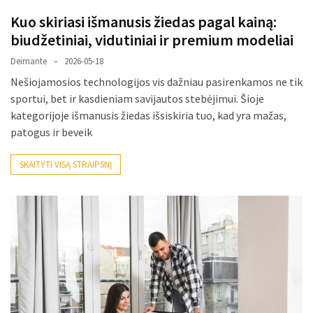
Verslas
Kuo skiriasi išmanusis žiedas pagal kainą:
(20)
biudžetiniai, vidutiniai ir premium modeliai
LAISVALAIKIS
Deimante
2026-05-18
(19)
Nešiojamosios technologijos vis dažniau pasirenkamos ne tik
sportui, bet ir kasdieniam savijautos stebėjimui. Šioje
Auto
kategorijoje išmanusis žiedas išsiskiria tuo, kad yra mažas,
(13)
patogus ir beveik
Uncategorized
SKAITYTI VISĄ STRAIPSNĮ
(12)
Ekologija
(6)