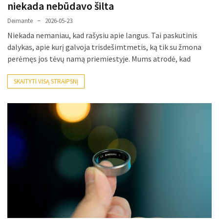
niekada nebūdavo šilta
MOST
Deimante
2026-05-23
USED
CATEGORIES
Niekada nemaniau, kad rašysiu apie langus. Tai paskutinis
dalykas, apie kurį galvoja trisdešimtmetis, ką tik su žmona
Patarimai
perėmęs jos tėvų namą priemiestyje. Mums atrodė, kad
(96)
SKAITYTI VISĄ STRAIPSNĮ
Prekės
(76)
Paslaugos
(70)
Namai
(38)
Įdomybės
(28)