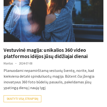
Vestuvinė magija: unikalios 360 video
platformos idėjos jūsų didžiajai dienai
Mantas
2024-07-08
Planuodami nepamirštamą vestuvių šventę, norite, kad
kiekviena detalė spinduliuotų magija. Būtent čia įžengia
inovatyvus 360 foto būdelių pasaulis, pakeldamas jūsų
ypatingą dieną į naują lygį
SKAITYTI VISĄ STRAIPSNĮ