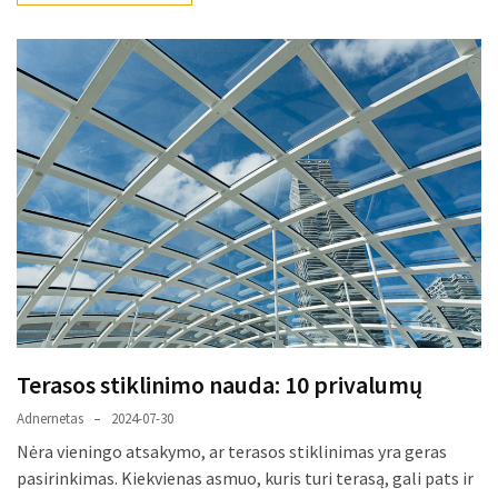
MOST
USED
CATEGORIES
Patarimai
(96)
Prekės
(76)
Paslaugos
(70)
Namai
Terasos stiklinimo nauda: 10 privalumų
(38)
Adnernetas
2024-07-30
Įdomybės
Nėra vieningo atsakymo, ar terasos stiklinimas yra geras
(28)
pasirinkimas. Kiekvienas asmuo, kuris turi terasą, gali pats ir