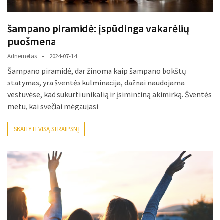
šampano piramidė: įspūdinga vakarėlių
puošmena
Adnernetas
2024-07-14
Šampano piramidė, dar žinoma kaip šampano bokštų
statymas, yra šventės kulminacija, dažnai naudojama
vestuvėse, kad sukurti unikalią ir įsimintiną akimirką. Šventės
metu, kai svečiai mėgaujasi
SKAITYTI VISĄ STRAIPSNĮ