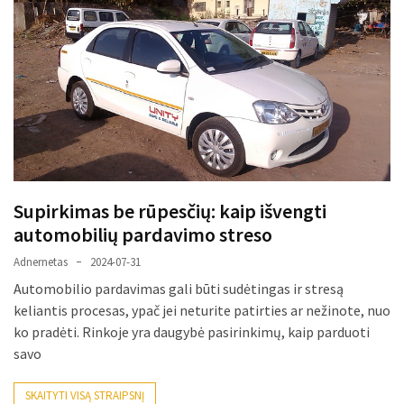
liko:
kaip
atpažinti,
kad
gedimo
niekas
neieškojo
Krovinių
pervežimas
Supirkimas be rūpesčių: kaip išvengti
iš
automobilių pardavimo streso
Suomijos:
kiek
Adnernetas
2024-07-31
laiko
Automobilio pardavimas gali būti sudėtingas ir stresą
iš
keliantis procesas, ypač jei neturite patirties ar nežinote, nuo
tikrųjų
ko pradėti. Rinkoje yra daugybė pasirinkimų, kaip parduoti
trunka
savo
pristatymas?
SKAITYTI VISĄ STRAIPSNĮ