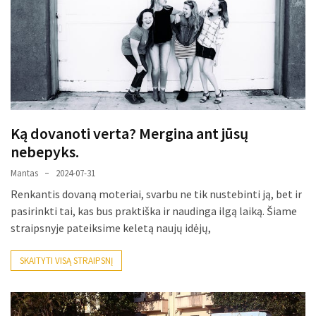
paplitę
mitai
Reduktorius
dujų
balionui:
maža
Ką dovanoti verta? Mergina ant jūsų
detalė,
nebepyks.
kurios
svarbos
Mantas
2024-07-31
nereikėtų
Renkantis dovaną moteriai, svarbu ne tik nustebinti ją, bet ir
nuvertinti
pasirinkti tai, kas bus praktiška ir naudinga ilgą laiką. Šiame
straipsnyje pateiksime keletą naujų idėjų,
Trys
pakeistos
SKAITYTI VISĄ STRAIPSNĮ
detalės,
o
bildesys