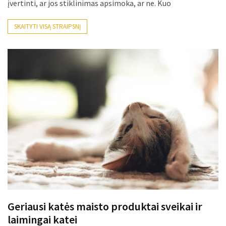
įvertinti, ar jos stiklinimas apsimoka, ar ne. Kuo
Verslas
(20)
SKAITYTI VISĄ STRAIPSNĮ
LAISVALAIKIS
(19)
Auto
(13)
Uncategorized
(12)
Ekologija
(6)
Geriausi katės maisto produktai sveikai ir
laimingai katei