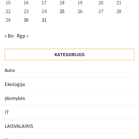
15
16
17
18
19
20
21
22
23
24
25
26
27
28
29
30
31
« Bir
Rgp »
KATEGORIJOS
Auto
Ekologija
Įdomybės
IT
LAISVALAIKIS