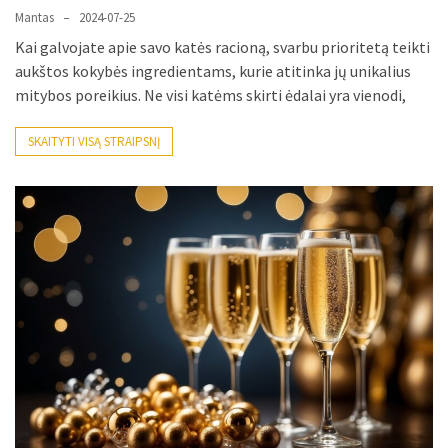
Mantas
2024-07-25
Kai galvojate apie savo katės racioną, svarbu prioritetą teikti
aukštos kokybės ingredientams, kurie atitinka jų unikalius
mitybos poreikius. Ne visi katėms skirti ėdalai yra vienodi,
SKAITYTI VISĄ STRAIPSNĮ