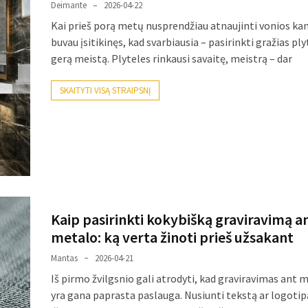
Deimante
2026-04-22
Kai prieš porą metų nusprendžiau atnaujinti vonios ka
buvau įsitikinęs, kad svarbiausia – pasirinkti gražias ply
gerą meistą. Plyteles rinkausi savaitę, meistrą – dar
SKAITYTI VISĄ STRAIPSNĮ
Kaip pasirinkti kokybišką graviravimą a
metalo: ką verta žinoti prieš užsakant
Mantas
2026-04-21
Iš pirmo žvilgsnio gali atrodyti, kad graviravimas ant 
yra gana paprasta paslauga. Nusiunti tekstą ar logotip