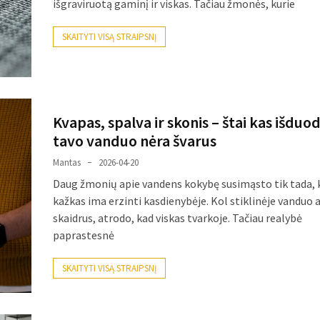
išgraviruotą gaminį ir viskas. Tačiau žmonės, kurie
SKAITYTI VISĄ STRAIPSNĮ
Kvapas, spalva ir skonis – štai kas išduo
tavo vanduo nėra švarus
Mantas
2026-04-20
Daug žmonių apie vandens kokybę susimąsto tik tada, 
kažkas ima erzinti kasdienybėje. Kol stiklinėje vanduo 
skaidrus, atrodo, kad viskas tvarkoje. Tačiau realybė
paprastesnė
SKAITYTI VISĄ STRAIPSNĮ