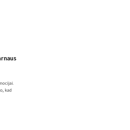
tarnaus
ocijai.
do, kad