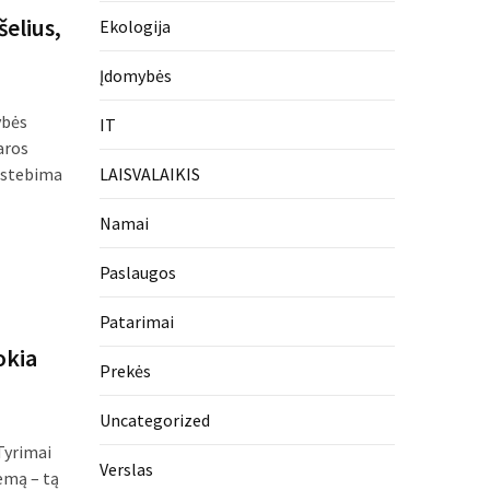
šelius,
Ekologija
Įdomybės
ybės
IT
aros
pastebima
LAISVALAIKIS
Namai
Paslaugos
Patarimai
okia
Prekės
Uncategorized
 Tyrimai
Verslas
temą – tą