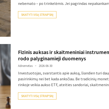
nebemato – po trinkelėmis. Jei pagrindas nepakankam
SKAITYTI VISĄ STRAIPSNĮ
Fizinis auksas ir skaitmeniniai instrumen
rodo palyginamieji duomenys
Adnernetas
2026-06-30
Investuotojas, svarstantis apie auksą, šiandien turi da
pasirinkimų nei bet kada anksčiau. Be tradicinių monetų
rinkoje veikia aukso ETF, ateities sandoriai, skaitmeni
SKAITYTI VISĄ STRAIPSNĮ