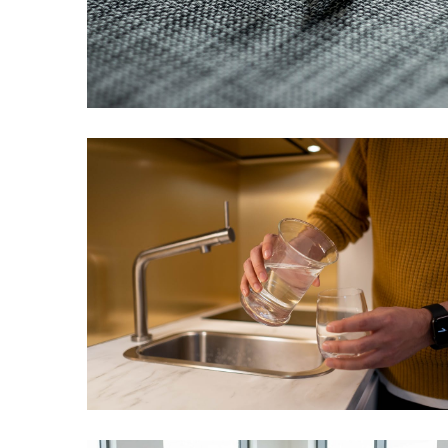
Verslas
(20)
LAISVALAIKIS
(19)
Auto
(13)
Uncategorized
(12)
Ekologija
(6)