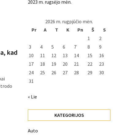
2023 m. rugsėjo mėn.
2026 m. rugpjūčio mėn.
Pr
A
T
K
Pn
Š
S
1
2
3
4
5
6
7
8
9
da, kad
10
11
12
13
14
15
16
17
18
19
20
21
22
23
24
25
26
27
28
29
30
kai
31
atrodo
« Lie
KATEGORIJOS
Auto