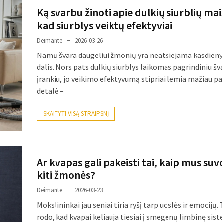
Ką svarbu žinoti apie dulkių siurblių mai
kad siurblys veiktų efektyviai
Deimante
2026-03-26
Namų švara daugeliui žmonių yra neatsiejama kasdien
dalis. Nors pats dulkių siurblys laikomas pagrindiniu šv
įrankiu, jo veikimo efektyvumą stipriai lemia mažiau 
detalė –
SKAITYTI VISĄ STRAIPSNĮ
Ar kvapas gali pakeisti tai, kaip mus suv
kiti žmonės?
Deimante
2026-03-23
Mokslininkai jau seniai tiria ryšį tarp uoslės ir emocijų.
rodo, kad kvapai keliauja tiesiai į smegenų limbinę sis