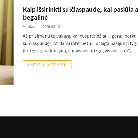
Kaip išsirinkti sulčiaspaudę, kai pasiūla
begalinė
Mantas
2026-03-13
Aš prisimenu tą vakarą, kai nusprendžiau: „gerai, perku
sulčiaspaudę“. Atidarai internetą ir staiga pasijunti ly
įkritęs į gilią lentyną, kur viskas blizga, viskas „top“,
SKAITYTI VISĄ STRAIPSNĮ