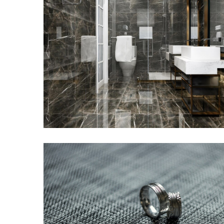
MOST
USED
CATEGORIES
Patarimai
(96)
Prekės
(76)
Paslaugos
(70)
Namai
(38)
Įdomybės
(28)