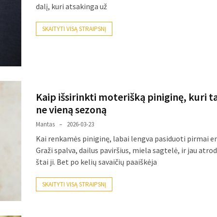
dalį, kuri atsakinga už
SKAITYTI VISĄ STRAIPSNĮ
Kaip išsirinkti moterišką piniginę, kuri 
ne vieną sezoną
Mantas
2026-03-23
Kai renkamės piniginę, labai lengva pasiduoti pirmai em
Graži spalva, dailus paviršius, miela sagtelė, ir jau atro
štai ji. Bet po kelių savaičių paaiškėja
SKAITYTI VISĄ STRAIPSNĮ