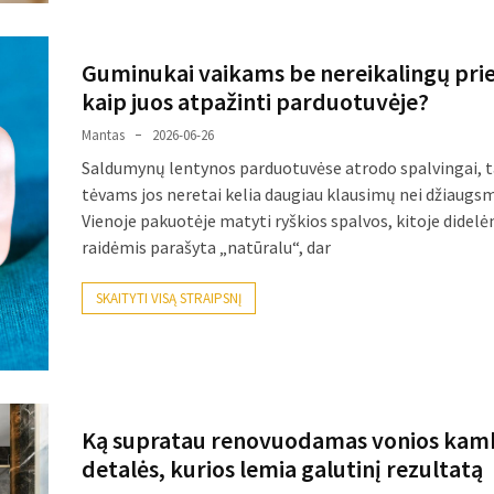
Guminukai vaikams be nereikalingų pri
kaip juos atpažinti parduotuvėje?
Mantas
2026-06-26
Saldumynų lentynos parduotuvėse atrodo spalvingai, t
tėvams jos neretai kelia daugiau klausimų nei džiaugs
Vienoje pakuotėje matyti ryškios spalvos, kitoje didelė
raidėmis parašyta „natūralu“, dar
SKAITYTI VISĄ STRAIPSNĮ
Ką supratau renovuodamas vonios kamb
detalės, kurios lemia galutinį rezultatą