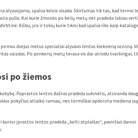
ėra alyvuojama, spalva keisis visada. Skirtumas tik tas, kad termo 
asta pušis. Kai kurie žmonės po kelių metų net pradeda labiau verti
btinė. Aišku, yra ir tokių kurie tikisi kad spalva liks kaip katalog
pirmus dvejus metus specialiai alyvavo lentas kiekvieną sezoną. V
ntas vaizdas. Po penkerių metų terasa vis dar atrodo tvarkingai, ti
osi po žiemos
kokybę. Paprastos lentos dažnai pradeda sukinėtis, atsiranda dau
okius pokyčius atlaiko ramiau, nes termiškai apdorota mediena su
i kurios įprastos lentos pradeda „kelti atplaišas“, paviršius darosi
s.