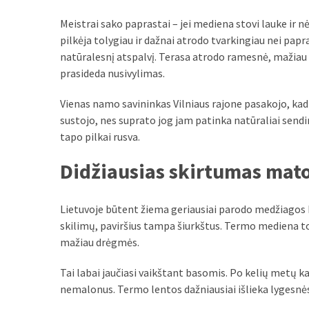
MOST
Meistrai sako paprastai – jei mediena stovi lauke ir n
USED
pilkėja tolygiau ir dažnai atrodo tvarkingiau nei papr
CATEGORIES
natūralesnį atspalvį. Terasa atrodo ramesnė, mažiau dir
prasideda nusivylimas.
Patarimai
(96)
Vienas namo savininkas Vilniaus rajone pasakojo, kad 
sustojo, nes suprato jog jam patinka natūraliai sendi
Prekės
tapo pilkai rusva.
(76)
Didžiausias skirtumas mat
Paslaugos
(70)
Lietuvoje būtent žiema geriausiai parodo medžiagos 
Namai
skilimų, paviršius tampa šiurkštus. Termo mediena t
(38)
mažiau drėgmės.
Įdomybės
Tai labai jaučiasi vaikštant basomis. Po kelių metų ka
(28)
nemalonus. Termo lentos dažniausiai išlieka lygesnė