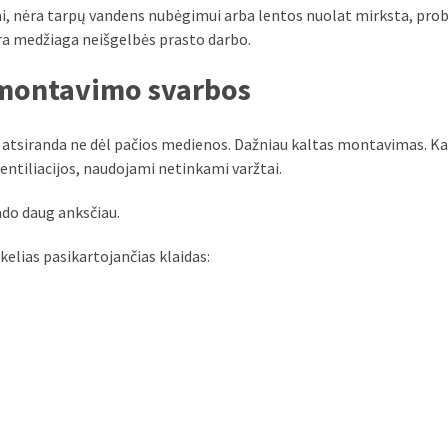
ai, nėra tarpų vandens nubėgimui arba lentos nuolat mirksta, pr
gera medžiaga neišgelbės prasto darbo.
 montavimo svarbos
tsiranda ne dėl pačios medienos. Dažniau kaltas montavimas. Ka
ntiliacijos, naudojami netinkami varžtai.
do daug anksčiau.
kelias pasikartojančias klaidas: