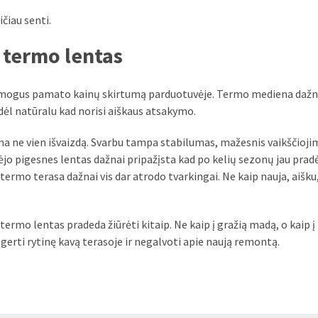
čiau senti.
 termo lentas
ai žmogus pamato kainų skirtumą parduotuvėje. Termo mediena dažn
ėl natūralu kad norisi aiškaus atsakymo.
 ne vien išvaizdą. Svarbu tampa stabilumas, mažesnis vaikščioji
rėjo pigesnes lentas dažnai pripažįsta kad po kelių sezonų jau prad
termo terasa dažnai vis dar atrodo tvarkingai. Ne kaip nauja, aišku,
termo lentas pradeda žiūrėti kitaip. Ne kaip į gražią madą, o kaip į
šgerti rytinę kavą terasoje ir negalvoti apie naują remontą.