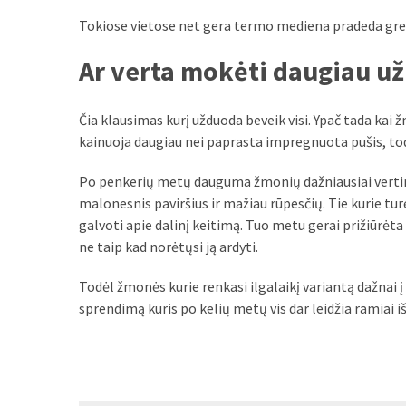
Tokiose vietose net gera termo mediena pradeda grei
Ar verta mokėti daugiau už
Čia klausimas kurį užduoda beveik visi. Ypač tada k
kainuoja daugiau nei paprasta impregnuota pušis, tod
Po penkerių metų dauguma žmonių dažniausiai vertina
malonesnis paviršius ir mažiau rūpesčių. Tie kurie tu
galvoti apie dalinį keitimą. Tuo metu gerai prižiūrėta 
ne taip kad norėtųsi ją ardyti.
Todėl žmonės kurie renkasi ilgalaikį variantą dažnai į 
sprendimą kuris po kelių metų vis dar leidžia ramiai i