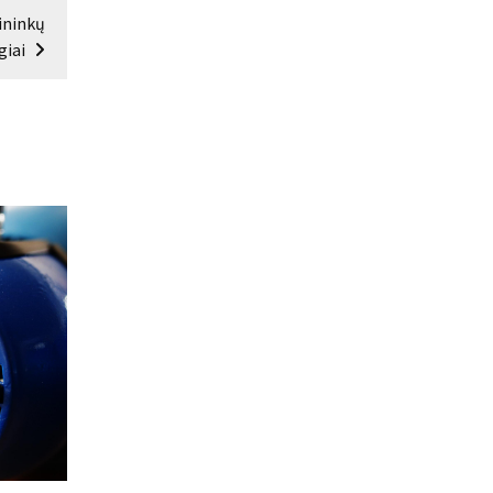
ininkų
giai