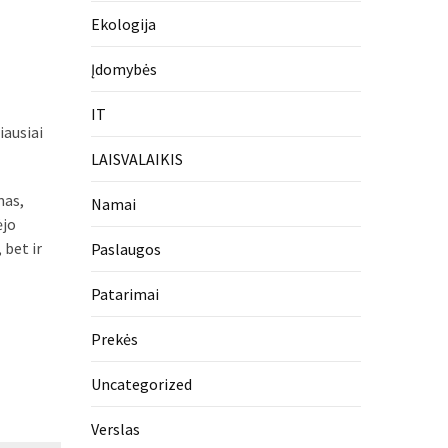
Ekologija
Įdomybės
IT
iausiai
LAISVALAIKIS
mas,
Namai
ėjo
 bet ir
Paslaugos
Patarimai
Prekės
Uncategorized
Verslas