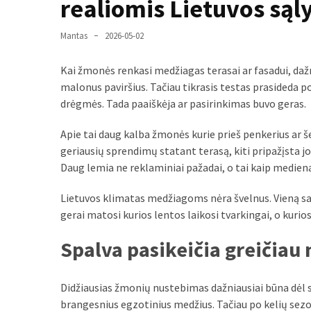
realiomis Lietuvos są
liko:
kaip
atpažinti,
Mantas
2026-05-02
kad
gedimo
Kai žmonės renkasi medžiagas terasai ar fasadui, dažn
niekas
malonus paviršius. Tačiau tikrasis testas prasideda po
neieškojo
drėgmės. Tada paaiškėja ar pasirinkimas buvo geras.
Krovinių
Apie tai daug kalba žmonės kurie prieš penkerius ar š
pervežimas
geriausių sprendimų statant terasą, kiti pripažįsta jog
iš
Daug lemia ne reklaminiai pažadai, o tai kaip medien
Suomijos:
Lietuvos klimatas medžiagoms nėra švelnus. Vieną sava
kiek
gerai matosi kurios lentos laikosi tvarkingai, o kurio
laiko
iš
Spalva pasikeičia greičiau n
tikrųjų
trunka
pristatymas?
Didžiausias žmonių nustebimas dažniausiai būna dėl 
brangesnius egzotinius medžius. Tačiau po kelių sezon