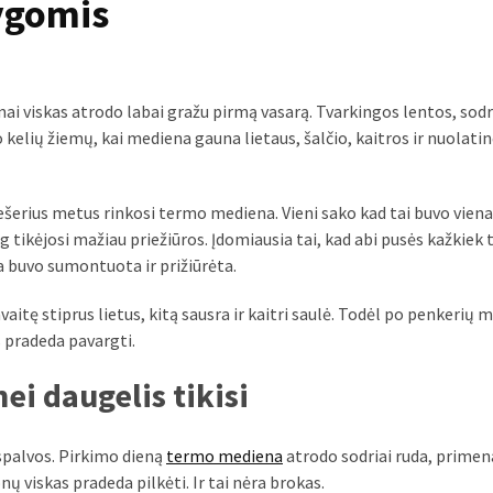
lygomis
ai viskas atrodo labai gražu pirmą vasarą. Tvarkingos lentos, sodr
 kelių žiemų, kai mediena gauna lietaus, šalčio, kaitros ir nuolati
ešerius metus rinkosi termo mediena. Vieni sako kad tai buvo vien
 tikėjosi mažiau priežiūros. Įdomiausia tai, kad abi pusės kažkiek t
a buvo sumontuota ir prižiūrėta.
itę stiprus lietus, kitą sausra ir kaitri saulė. Todėl po penkerių 
s pradeda pavargti.
ei daugelis tikisi
spalvos. Pirkimo dieną
termo mediena
atrodo sodriai ruda, primen
ų viskas pradeda pilkėti. Ir tai nėra brokas.