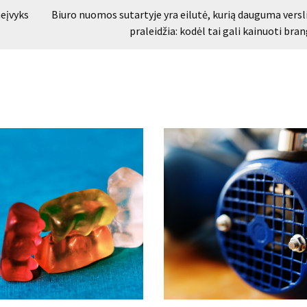
eįvyks
Biuro nuomos sutartyje yra eilutė, kurią dauguma versl
praleidžia: kodėl tai gali kainuoti bran