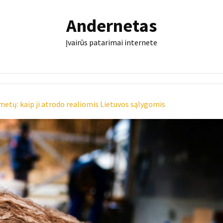
Andernetas
Įvairūs patarimai internete
tų: kaip ji atrodo realiomis Lietuvos sąlygomis