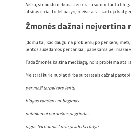
Verslas
Aišku, stebuklų nebūna. Jei terasa sumontuota blog
(20)
atsiras ir čia. Todėl patyrę meistrai vis kartoja kad 
Žmonės dažnai neįvertina
LAISVALAIKIS
(19)
Įdomu tai, kad dauguma problemų po penkerių metų a
Auto
lentos sudedamos per tankiai, paliekama per mažai ve
(13)
Tada žmonės kaltina medžiagą, nors problema atsira
Uncategorized
(12)
Meistrai kurie nuolat dirba su terasais dažnai pastebi 
Ekologija
per maži tarpai tarp lentų
(6)
blogas vandens nubėgimas
netinkamai paruoštas pagrindas
pigūs tvirtinimai kurie pradeda rūdyti