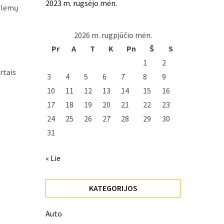
2023 m. rugsėjo mėn.
oblemų
2026 m. rugpjūčio mėn.
Pr
A
T
K
Pn
Š
S
1
2
rtais
3
4
5
6
7
8
9
10
11
12
13
14
15
16
17
18
19
20
21
22
23
24
25
26
27
28
29
30
31
« Lie
KATEGORIJOS
Auto