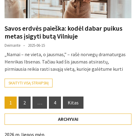
Savos erdvės paieška: kodėl dabar puikus
metas įsigyti butą Vilniuje
Deimante
2025-06-15
„Namai – ne vieta, o jausmas,” – rašė norvegų dramaturgas
Henrikas Ibsenas. Tačiau kad šis jausmas atsirastų,
pirmiausia reikia rasti savąją vietą, kurioje galėtume kurti
SKAITYTI VISĄ STRAIPSNĮ
Posts
1
2
…
4
Kitas
pagination
ARCHYVAI
2026 m. liepos mėn.