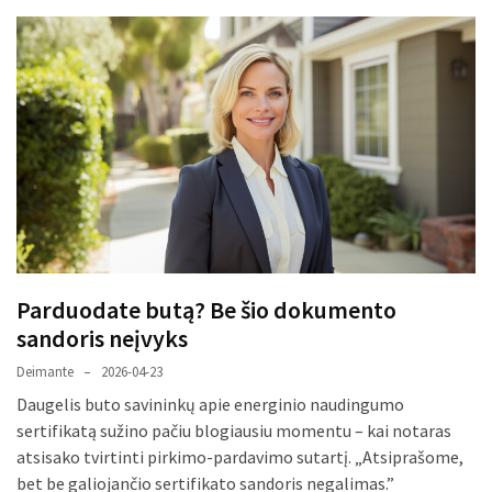
liko:
kaip
atpažinti,
kad
gedimo
niekas
neieškojo
Krovinių
pervežimas
iš
Suomijos:
Parduodate butą? Be šio dokumento
kiek
sandoris neįvyks
laiko
iš
Deimante
2026-04-23
tikrųjų
Daugelis buto savininkų apie energinio naudingumo
trunka
sertifikatą sužino pačiu blogiausiu momentu – kai notaras
pristatymas?
atsisako tvirtinti pirkimo-pardavimo sutartį. „Atsiprašome,
bet be galiojančio sertifikato sandoris negalimas.”