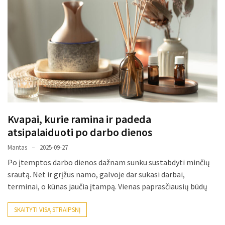
Kvapai, kurie ramina ir padeda
atsipalaiduoti po darbo dienos
Mantas
2025-09-27
Po įtemptos darbo dienos dažnam sunku sustabdyti minčių
srautą. Net ir grįžus namo, galvoje dar sukasi darbai,
terminai, o kūnas jaučia įtampą. Vienas paprasčiausių būdų
SKAITYTI VISĄ STRAIPSNĮ