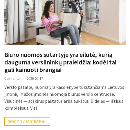
paplitę
mitai
Reduktorius
dujų
balionui:
maža
Biuro nuomos sutartyje yra eilutė, kurią
detalė,
dauguma verslininkų praleidžia: kodėl tai
kurios
svarbos
gali kainuoti brangiai
nereikėtų
Deimante
2026-05-17
nuvertinti
Verslo patalpų nuoma yra kasdienybė tūkstančiams Lietuvos
įmonių. Mažos įmonės nuomoja biurus verslo centruose.
Trys
Vidutinės — atskirus pastatus arba aukštus. Didelės — ištisus
pakeistos
kompleksus. Visi
detalės,
o
SKAITYTI VISĄ STRAIPSNĮ
bildesys