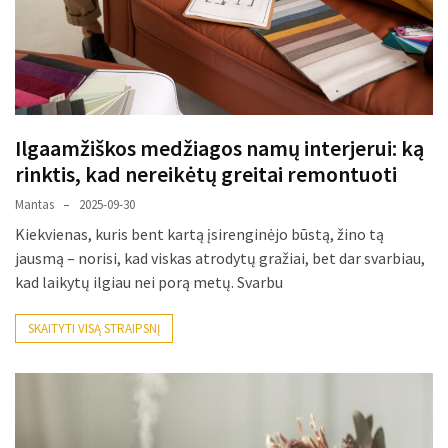
Ilgaamžiškos medžiagos namų interjerui: ką
rinktis, kad nereikėtų greitai remontuoti
Mantas
2025-09-30
Kiekvienas, kuris bent kartą įsirenginėjo būstą, žino tą
jausmą – norisi, kad viskas atrodytų gražiai, bet dar svarbiau,
kad laikytų ilgiau nei porą metų. Svarbu
SKAITYTI VISĄ STRAIPSNĮ