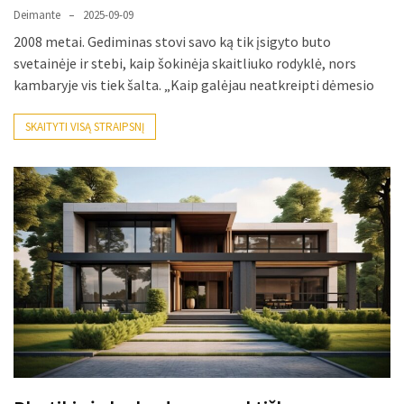
Deimante
2025-09-09
2008 metai. Gediminas stovi savo ką tik įsigyto buto
svetainėje ir stebi, kaip šokinėja skaitliuko rodyklė, nors
kambaryje vis tiek šalta. „Kaip galėjau neatkreipti dėmesio
SKAITYTI VISĄ STRAIPSNĮ