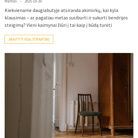
Mantas
2025-10-20
Verslas
Kiekviename daugiabutyje atsiranda akimirkų, kai kyla
(20)
klausimas – ar pagaliau metas susiburti ir sukurti bendrijos
steigimą? Vieni kaimynai žiūri į tai kaip į būdą turėti
LAISVALAIKIS
(19)
SKAITYTI VISĄ STRAIPSNĮ
Auto
(13)
Uncategorized
(12)
Ekologija
(6)