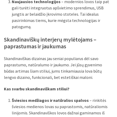
Naujausios technologijos
– modernios lovos taip pat
gali turėti integruotus apšvietimo sprendimus, USB
jungtis ar belaidžio įkrovimo stoteles. Tai idealus
pasirinkimas tiems, kurie mėgsta technologijas ir
patogumą.
Skandinaviškų interjerų mylėtojams –
paprastumas ir jaukumas
Skandinaviškas dizainas jau seniai populiarus dėl savo
paprastumo, natūralumo ir jaukumo. Jei jūsų gyvenimo
būdas artimas šiam stiliui, jums tinkamiausia lova būtų
lengvo dizaino, funkcionali, bet estetiškai maloni.
Kas svarbu skandinaviškam stiliui?
Šviesios medžiagos ir natūralios spalvos
– rinkitės
šviesios medienos lovas su paprastomis, natūraliomis
linijomis. Skandinaviškos lovos dažnai gaminamos iš