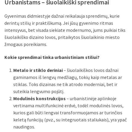
Urbanistams – šiuolaikiški sprendimai
Gyvenimas didmiestyje dažnai reikalauja sprendimų, kurie
derintų stilių ir praktiškumą. Jei jūsų gyvenimo ritmas
intensyvus, bet visada siekiate modernumo, jums puikiai tiks
šiuolaikiško dizaino lovos, pritaikytos šiuolaikinio miesto
žmogaus poreikiams.
Kokie sprendimai tinka urbanistiniam stiliui?
Metalo ir stiklo deriniai
– šiuolaikiškos lovos dažnai
gaminamos iš lengvų medžiagų, tokių kaip metalas ar
stiklas. Toks dizainas ne tik atrodo moderniai, bet ir
suteikia lengvumo pojūtį.
Modulinės konstrukcijos
– urbanistinėje aplinkoje
vertinama multifunkcinė erdvė, todėl modulinės lovos,
kurios gali būti lengvai transformuojamos ar turinčios
keletą funkcijų (pvz., su integruotais staliukais), yra ypač
naudingos.