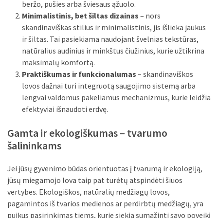
beržo, pušies arba šviesaus ąžuolo.
Minimalistinis, bet šiltas dizainas
– nors
skandinaviškas stilius ir minimalistinis, jis išlieka jaukus
ir šiltas. Tai pasiekiama naudojant švelnias tekstūras,
natūralius audinius ir minkštus čiužinius, kurie užtikrina
maksimalų komfortą.
Praktiškumas ir funkcionalumas
– skandinaviškos
lovos dažnai turi integruotą saugojimo sistemą arba
lengvai valdomus pakeliamus mechanizmus, kurie leidžia
efektyviai išnaudoti erdvę.
Gamta ir ekologiškumas – tvarumo
šalininkams
Jei jūsų gyvenimo būdas orientuotas į tvarumą ir ekologiją,
jūsų miegamojo lova taip pat turėtų atspindėti šiuos
vertybes. Ekologiškos, natūralių medžiagų lovos,
pagamintos iš tvarios medienos ar perdirbtų medžiagų, yra
puikus pasirinkimas tiems, kurie siekia sumažinti savo poveikį