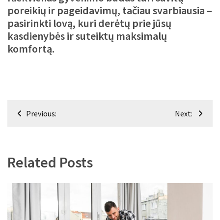
poreikių ir pageidavimų, tačiau svarbiausia –
pasirinkti lovą, kuri derėtų prie jūsų
kasdienybės ir suteiktų maksimalų
komfortą.
Navigacija
Previous:
Next:
tarp
įrašų
Related Posts