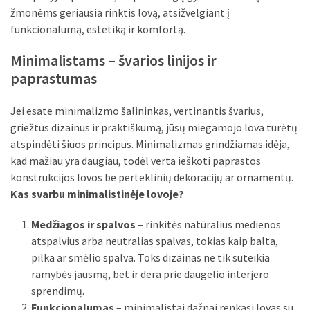
liko:
žmonėms geriausia rinktis lovą, atsižvelgiant į
kaip
funkcionalumą, estetiką ir komfortą.
atpažinti,
kad
Minimalistams – švarios linijos ir
gedimo
paprastumas
niekas
neieškojo
Jei esate minimalizmo šalininkas, vertinantis švarius,
griežtus dizainus ir praktiškumą, jūsų miegamojo lova turėtų
Krovinių
atspindėti šiuos principus. Minimalizmas grindžiamas idėja,
pervežimas
kad mažiau yra daugiau, todėl verta ieškoti paprastos
iš
konstrukcijos lovos be perteklinių dekoracijų ar ornamentų.
Suomijos:
Kas svarbu minimalistinėje lovoje?
kiek
laiko
Medžiagos ir spalvos
– rinkitės natūralius medienos
iš
atspalvius arba neutralias spalvas, tokias kaip balta,
tikrųjų
pilka ar smėlio spalva. Toks dizainas ne tik suteikia
trunka
ramybės jausmą, bet ir dera prie daugelio interjero
pristatymas?
sprendimų.
Funkcionalumas
– minimalistai dažnai renkasi lovas su