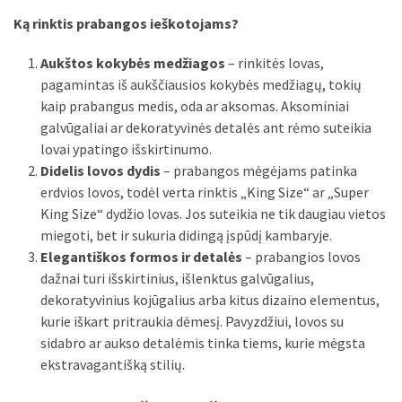
Verslas
Ką rinktis prabangos ieškotojams?
(20)
Aukštos kokybės medžiagos
– rinkitės lovas,
LAISVALAIKIS
pagamintas iš aukščiausios kokybės medžiagų, tokių
(19)
kaip prabangus medis, oda ar aksomas. Aksominiai
galvūgaliai ar dekoratyvinės detalės ant rėmo suteikia
Auto
lovai ypatingo išskirtinumo.
(13)
Didelis lovos dydis
– prabangos mėgėjams patinka
erdvios lovos, todėl verta rinktis „King Size“ ar „Super
Uncategorized
King Size“ dydžio lovas. Jos suteikia ne tik daugiau vietos
(12)
miegoti, bet ir sukuria didingą įspūdį kambaryje.
Elegantiškos formos ir detalės
– prabangios lovos
Ekologija
dažnai turi išskirtinius, išlenktus galvūgalius,
(6)
dekoratyvinius kojūgalius arba kitus dizaino elementus,
kurie iškart pritraukia dėmesį. Pavyzdžiui, lovos su
sidabro ar aukso detalėmis tinka tiems, kurie mėgsta
ekstravagantišką stilių.