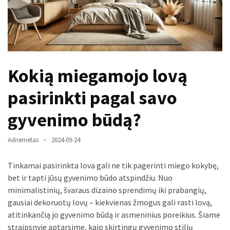
paplitę
mitai
Reduktorius
dujų
Kokią miegamojo lovą
balionui:
maža
pasirinkti pagal savo
detalė,
kurios
gyvenimo būdą?
svarbos
nereikėtų
Adnernetas
2024-09-24
nuvertinti
Tinkamai pasirinkta lova gali ne tik pagerinti miego kokybę,
Trys
bet ir tapti jūsų gyvenimo būdo atspindžiu. Nuo
pakeistos
minimalistinių, švaraus dizaino sprendimų iki prabangių,
detalės,
gausiai dekoruotų lovų – kiekvienas žmogus gali rasti lovą,
o
atitinkančią jo gyvenimo būdą ir asmeninius poreikius. Šiame
bildesys
straipsnyje aptarsime, kaip skirtingų gyvenimo stilių