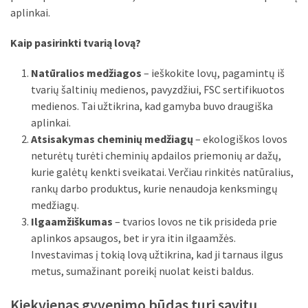
aplinkai.
Kaip pasirinkti tvarią lovą?
Natūralios medžiagos
– ieškokite lovų, pagamintų iš
tvarių šaltinių medienos, pavyzdžiui, FSC sertifikuotos
medienos. Tai užtikrina, kad gamyba buvo draugiška
aplinkai.
Atsisakymas cheminių medžiagų
– ekologiškos lovos
neturėtų turėti cheminių apdailos priemonių ar dažų,
kurie galėtų kenkti sveikatai. Verčiau rinkitės natūralius,
rankų darbo produktus, kurie nenaudoja kenksmingų
medžiagų.
Ilgaamžiškumas
– tvarios lovos ne tik prisideda prie
aplinkos apsaugos, bet ir yra itin ilgaamžės.
Investavimas į tokią lovą užtikrina, kad ji tarnaus ilgus
metus, sumažinant poreikį nuolat keisti baldus.
Kiekvienas gyvenimo būdas turi savitų