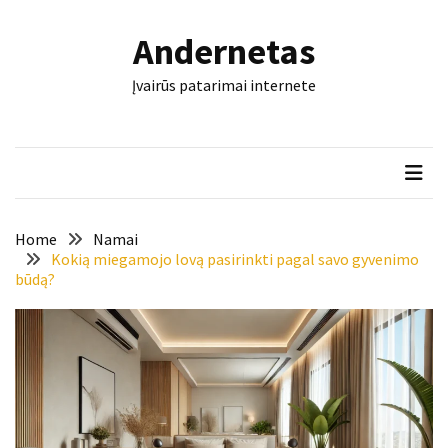
Skip
Skip
to
to
Andernetas
content
content
NAUJAUSI
Įvairūs patarimai internete
ĮRAŠAI
Šis
įrankis
gali
nulemti,
ar
Home
Namai
trinkelės
Kokią miegamojo lovą pasirinkti pagal savo gyvenimo
būdą?
tarnaus
dešimtmečius
Mašininis
vertimas
ir
dokumentai:
keli