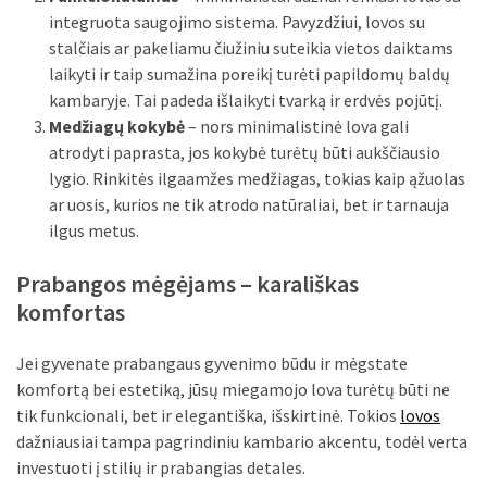
integruota saugojimo sistema. Pavyzdžiui, lovos su
MOST
stalčiais ar pakeliamu čiužiniu suteikia vietos daiktams
USED
CATEGORIES
laikyti ir taip sumažina poreikį turėti papildomų baldų
kambaryje. Tai padeda išlaikyti tvarką ir erdvės pojūtį.
Medžiagų kokybė
– nors minimalistinė lova gali
Patarimai
atrodyti paprasta, jos kokybė turėtų būti aukščiausio
(96)
lygio. Rinkitės ilgaamžes medžiagas, tokias kaip ąžuolas
Prekės
ar uosis, kurios ne tik atrodo natūraliai, bet ir tarnauja
(76)
ilgus metus.
Paslaugos
Prabangos mėgėjams – karališkas
(70)
komfortas
Namai
Jei gyvenate prabangaus gyvenimo būdu ir mėgstate
(38)
komfortą bei estetiką, jūsų miegamojo lova turėtų būti ne
tik funkcionali, bet ir elegantiška, išskirtinė. Tokios
lovos
Įdomybės
dažniausiai tampa pagrindiniu kambario akcentu, todėl verta
(28)
investuoti į stilių ir prabangias detales.