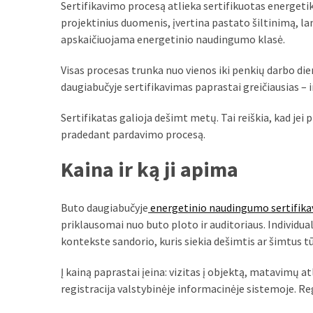
Sertifikavimo procesą atlieka sertifikuotas energeti
MOST
projektinius duomenis, įvertina pastato šiltinimą, l
USED
apskaičiuojama energetinio naudingumo klasė.
CATEGORIES
Visas procesas trunka nuo vienos iki penkių darbo d
Patarimai
daugiabučyje sertifikavimas paprastai greičiausias – 
(96)
Sertifikatas galioja dešimt metų. Tai reiškia, kad jei p
Prekės
pradedant pardavimo procesą.
(76)
Kaina ir ką ji apima
Paslaugos
(70)
Buto daugiabučyje
energetinio naudingumo sertifik
priklausomai nuo buto ploto ir auditoriaus. Individua
Namai
kontekste sandorio, kuris siekia dešimtis ar šimtus tū
(38)
Į kainą paprastai įeina: vizitas į objektą, matavimų 
Įdomybės
registracija valstybinėje informacinėje sistemoje. Reg
(28)