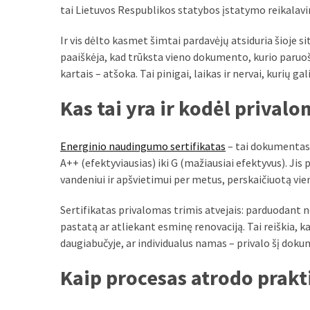
liko:
tai Lietuvos Respublikos statybos įstatymo reikalavi
kaip
atpažinti,
Ir vis dėlto kasmet šimtai pardavėjų atsiduria šioje si
kad
paaiškėja, kad trūksta vieno dokumento, kurio paruoš
gedimo
kartais – atšoka. Tai pinigai, laikas ir nervai, kurių 
niekas
neieškojo
Kas tai yra ir kodėl prival
Krovinių
Energinio naudingumo sertifikatas
– tai dokumentas,
pervežimas
A++ (efektyviausias) iki G (mažiausiai efektyvus). Ji
iš
vandeniui ir apšvietimui per metus, perskaičiuotą vi
Suomijos:
kiek
Sertifikatas privalomas trimis atvejais: parduodant 
laiko
pastatą ar atliekant esminę renovaciją. Tai reiškia, k
iš
daugiabučyje, ar individualus namas – privalo šį doku
tikrųjų
trunka
Kaip procesas atrodo prakt
pristatymas?