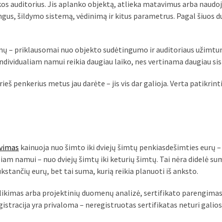
kos auditorius. Jis aplanko objektą, atlieka matavimus arba naudo
angus, šildymo sistemą, vėdinimą ir kitus parametrus. Pagal šiuos
ienų – priklausomai nuo objekto sudėtingumo ir auditoriaus užimt
individualiam namui reikia daugiau laiko, nes vertinama daugiau si
rieš penkerius metus jau darėte – jis vis dar galioja. Verta patikrinti
avimas
kainuoja nuo šimto iki dviejų šimtų penkiasdešimties eurų –
liam namui – nuo dviejų šimtų iki keturių šimtų. Tai nėra didelė su
kstančių eurų, bet tai suma, kurią reikia planuoti iš anksto.
atlikimas arba projektinių duomenų analizė, sertifikato parengimas
istracija yra privaloma – neregistruotas sertifikatas neturi galios