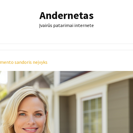
Andernetas
Įvairūs patarimai internete
umento sandoris neįvyks