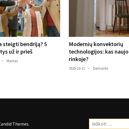
a steigti bendriją? 5
Modernių konvektorių
tys už ir prieš
technologijos: kas naujo
rinkoje?
Mantas
2025-10-11
Deimante
Ieškoti:
Candid Themes
.