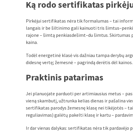
Ką rodo sertifikatas pirkėj
Verslas
(20)
Pirkėjui sertifikatas nėra tik formalumas – tai informa
LAISVALAIKIS
langais ir be šiltinimo gali kainuoti tris šimtus–pe
(19)
rajone – šimtą penkiasdešimt–du šimtus. Skirtumas p
kaina.
Auto
(13)
Todėl energetinė klasė vis dažniau tampa derybų argum
didesnę vertę; žemesnė – pagrindą derėtis dėl kainos.
Uncategorized
(12)
Praktinis patarimas
Ekologija
(6)
Jei planuojate parduoti per artimiausius metus – pasid
vieną skambutį, užtrunka kelias dienas ir pašalina vie
sertifikatas parodys žemesnę klasę nei tikėjotės – ta
reguliavimas) galėtų pakelti klasę ir kartu – pardavi
Ir dar vienas dalykas: sertifikatas nėra tik pardavėjo 