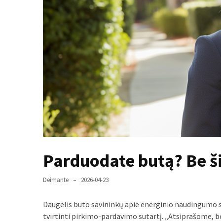
paplitę
mitai
Reduktorius
dujų
balionui:
maža
detalė,
kurios
svarbos
nereikėtų
nuvertinti
Parduodate butą? Be š
Trys
pakeistos
Deimante
2026-04-23
detalės,
o
Daugelis buto savininkų apie energinio naudingumo s
bildesys
tvirtinti pirkimo-pardavimo sutartį. „Atsiprašome, be