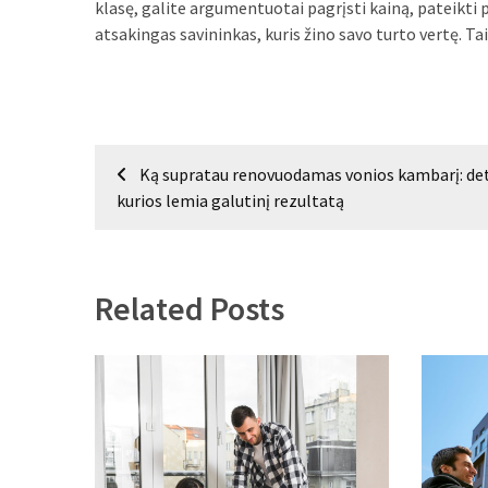
klasę, galite argumentuotai pagrįsti kainą, pateikti 
atsakingas savininkas, kuris žino savo turto vertę. Ta
Navigacija
Ką supratau renovuodamas vonios kambarį: det
tarp
kurios lemia galutinį rezultatą
įrašų
Related Posts