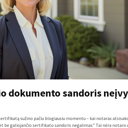
io dokumento sandoris neįv
ertifikatą sužino pačiu blogiausiu momentu – kai notaras atsisak
t be galiojančio sertifikato sandoris negalimas.” Tai nėra notaro 