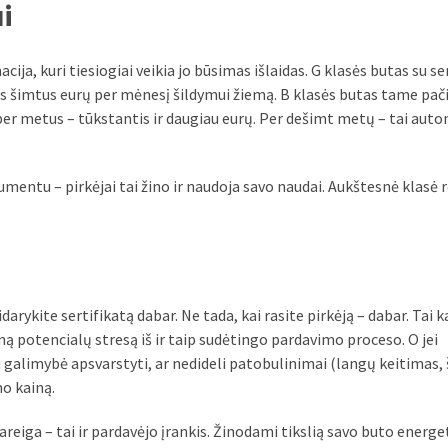
ui
cija, kuri tiesiogiai veikia jo būsimas išlaidas. G klasės butas su 
nkis šimtus eurų per mėnesį šildymui žiemą. B klasės butas tame pa
er metus – tūkstantis ir daugiau eurų. Per dešimt metų – tai aut
entu – pirkėjai tai žino ir naudoja savo naudai. Aukštesnė klasė r
arykite sertifikatą dabar. Ne tada, kai rasite pirkėją – dabar. Tai k
ną potencialų stresą iš ir taip sudėtingo pardavimo proceso. O jei
i galimybė apsvarstyti, ar nedideli patobulinimai (langų keitimas,
mo kainą.
pareiga – tai ir pardavėjo įrankis. Žinodami tikslią savo buto energe