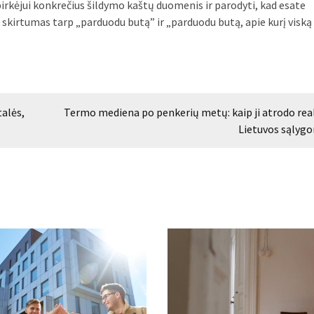
pirkėjui konkrečius šildymo kaštų duomenis ir parodyti, kad esate
i skirtumas tarp „parduodu butą” ir „parduodu butą, apie kurį viską 
alės,
Termo mediena po penkerių metų: kaip ji atrodo rea
Lietuvos sąlyg