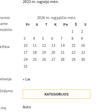
2023 m. rugsėjo mėn.
senomis
2026 m. rugpjūčio mėn.
čiame
Pr
A
T
K
Pn
Š
S
omobilio
1
2
3
4
5
6
7
8
9
10
11
12
13
14
15
16
eiškia
17
18
19
20
21
22
23
24
25
26
27
28
29
30
31
ainuoja
« Lie
 šildymo
KATEGORIJOS
Auto
tinę