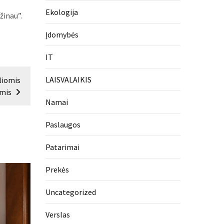
Ekologija
žinau”.
Įdomybės
IT
LAISVALAIKIS
liomis
omis
Namai
Paslaugos
Patarimai
Prekės
Uncategorized
Verslas