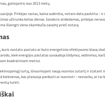
mas, galiojantis nuo 2013 metų.
tuacijoje. Pirkėjas rastas, kaina suderėta, notaro data paskirta – ir
imas užtrunka kelias dienas. Sandoris atidedamas, pirkėjas nervuo
galima išvengti vienu skambučiu savaitę prieš notarą.
omas
 kuris nustato pastato ar buto energetinio efektyvumo klasę skal
s parodo, kiek energijos pastatas sunaudoja šildymui, vėdinimui, ka
enam kvadratiniam metrui.
nekilnojamąjį turtą, išnuomojant naują nuomos sutartį ir statant 
ad kiekvienas, kas planuoja parduoti ar nuomoti – nesvarbu, ar tai 
mentą turėti.
iškai