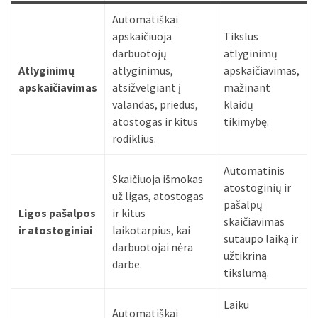
Automatiškai
MOST
USED
apskaičiuoja
Tikslus
CATEGORIES
darbuotojų
atlyginimų
Atlyginimų
atlyginimus,
apskaičiavimas,
Patarimai
apskaičiavimas
atsižvelgiant į
mažinant
(96)
valandas, priedus,
klaidų
atostogas ir kitus
tikimybę.
Prekės
rodiklius.
(76)
Automatinis
Skaičiuoja išmokas
Paslaugos
atostoginių ir
už ligas, atostogas
(70)
pašalpų
Ligos pašalpos
ir kitus
skaičiavimas
Namai
ir atostoginiai
laikotarpius, kai
sutaupo laiką ir
(38)
darbuotojai nėra
užtikrina
darbe.
tikslumą.
Įdomybės
(28)
Laiku
Automatiškai