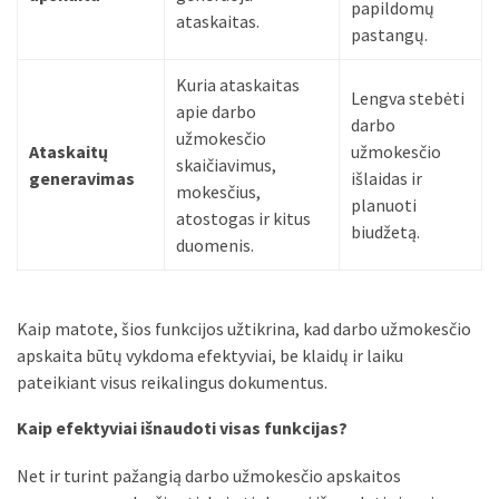
papildomų
ataskaitas.
pastangų.
Kuria ataskaitas
Lengva stebėti
apie darbo
darbo
užmokesčio
Ataskaitų
užmokesčio
skaičiavimus,
generavimas
išlaidas ir
mokesčius,
planuoti
atostogas ir kitus
biudžetą.
duomenis.
Kaip matote, šios funkcijos užtikrina, kad darbo užmokesčio
apskaita būtų vykdoma efektyviai, be klaidų ir laiku
pateikiant visus reikalingus dokumentus.
Kaip efektyviai išnaudoti visas funkcijas?
Net ir turint pažangią darbo užmokesčio apskaitos