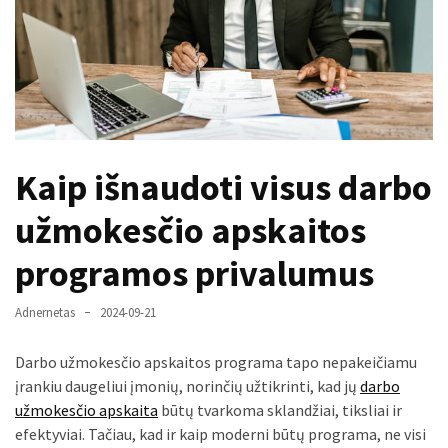
paplitę
mitai
Reduktorius
dujų
balionui:
maža
Kaip išnaudoti visus darbo
detalė,
kurios
užmokesčio apskaitos
svarbos
nereikėtų
programos privalumus
nuvertinti
Adnernetas
2024-09-21
Trys
pakeistos
Darbo užmokesčio apskaitos programa tapo nepakeičiamu
detalės,
įrankiu daugeliui įmonių, norinčių užtikrinti, kad jų
darbo
o
užmokesčio apskaita
būtų tvarkoma sklandžiai, tiksliai ir
bildesys
efektyviai. Tačiau, kad ir kaip moderni būtų programa, ne visi