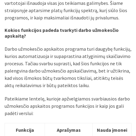
liko:
vartotojai išnaudoja visas jos teikiamas galimybes. Šiame
kaip
straipsnyje aptarsime platų funkcijų spektrą, kurį siūlo šios
atpažinti,
programos, ir kaip maksimaliai išnaudoti jų privalumus.
kad
gedimo
Kokios funkcijos padeda tvarkyti darbo užmokesčio
apskaitą?
niekas
neieškojo
Darbo užmokesčio apskaitos programa turi daugybę funkcijų,
kurios automatizuoja ir supaprastina atlyginimų skaičiavimo
Krovinių
procesus. Tačiau svarbu suprasti, kad šios funkcijos ne tik
pervežimas
palengvina darbo užmokesčio apskaičiavimą, bet ir užtikrina,
iš
kad visos išmokos būtų tvarkomos tiksliai, atitiktų teisės
Suomijos:
aktų reikalavimus ir būtų pateiktos laiku.
kiek
laiko
Pateikiame lentelę, kurioje apžvelgiamos svarbiausios darbo
iš
užmokesčio apskaitos programos funkcijos ir kaip jos gali
tikrųjų
padėti verslui:
trunka
pristatymas?
Funkcija
Aprašymas
Nauda įmonei