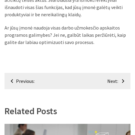
atitiktų teisės aktus. Svarbiausia yra išmokti efektyviai
išnaudoti visas šias funkcijas, kad jūsų įmonė galėtų veikti
produktyviai ir be nereikalingų klaidų.
Ar jūsų įmonė naudoja visas darbo užmokesčio apskaitos
programos galimybes? Jei ne, galbūt laikas peržiūrėti, kaip
galite dar labiau optimizuoti savo procesus.
Navigacija
Previous:
Next:
tarp
įrašų
Related Posts