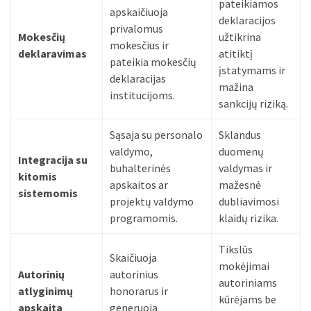
pateikiamos
Verslas
apskaičiuoja
deklaracijos
(20)
privalomus
Mokesčių
užtikrina
mokesčius ir
deklaravimas
atitiktį
LAISVALAIKIS
pateikia mokesčių
įstatymams ir
(19)
deklaracijas
mažina
institucijoms.
sankcijų riziką.
Auto
(13)
Sąsaja su personalo
Sklandus
valdymo,
duomenų
Uncategorized
Integracija su
buhalterinės
valdymas ir
(12)
kitomis
apskaitos ar
mažesnė
sistemomis
Ekologija
projektų valdymo
dubliavimosi
(6)
programomis.
klaidų rizika.
Tikslūs
Skaičiuoja
mokėjimai
Autorinių
autorinius
autoriniams
atlyginimų
honorarus ir
kūrėjams be
apskaita
generuoja