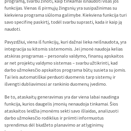
programą, svarbu žinoti, kaip tinkamai išnaudoti visas jos
funkcijas. Vienas iš pirmųjų žingsnių yra susipažinimas su
kiekviena programa siūloma galimybe. Kiekviena funkcija turi
savo specifinę paskirtį, todėl svarbu suprasti, kada ir kaip ją
naudoti.
Pavyzdžiui, viena iš funkcijų, kuri dažnai lieka neišnaudota, yra
integracija su kitomis sistemomis. Jei įmonė naudoja kelias
atskiras programas – personalo valdymo, finansų apskaitos
ar net projektų valdymo sistemas – svarbu užtikrinti, kad
darbo užmokesčio apskaitos programa būtų susieta su jomis.
Tai leis automatiškai perduoti duomenis tarp sistemų ir
išvengti dubliavimosi ar rankinio duomenų įvedimo.
Be to, ataskaitų generavimas yra dar viena labai naudinga
funkcija, kurios daugelis įmonių nenaudoja tinkamai. Šios
ataskaitos leidžia įmonėms sekti savo išlaidas, analizuoti
darbo užmokesčio rodiklius ir priimti informuotus
sprendimus dėl biudžeto planavimo ar atlyginimų