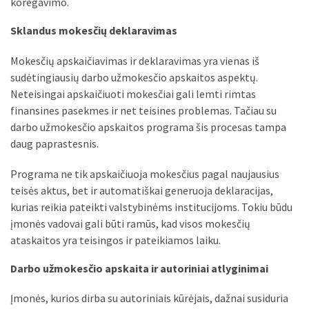
koregavimo.
Sklandus mokesčių deklaravimas
Mokesčių apskaičiavimas ir deklaravimas yra vienas iš
sudėtingiausių darbo užmokesčio apskaitos aspektų.
Neteisingai apskaičiuoti mokesčiai gali lemti rimtas
finansines pasekmes ir net teisines problemas. Tačiau su
darbo užmokesčio apskaitos programa šis procesas tampa
daug paprastesnis.
Programa ne tik apskaičiuoja mokesčius pagal naujausius
teisės aktus, bet ir automatiškai generuoja deklaracijas,
kurias reikia pateikti valstybinėms institucijoms. Tokiu būdu
įmonės vadovai gali būti ramūs, kad visos mokesčių
ataskaitos yra teisingos ir pateikiamos laiku.
Darbo užmokesčio apskaita ir autoriniai atlyginimai
Įmonės, kurios dirba su autoriniais kūrėjais, dažnai susiduria