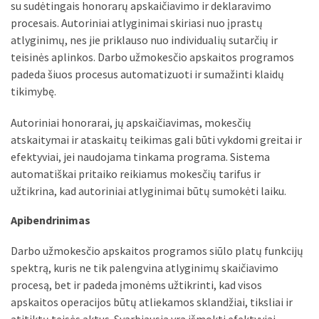
su sudėtingais honorarų apskaičiavimo ir deklaravimo
procesais. Autoriniai atlyginimai skiriasi nuo įprastų
atlyginimų, nes jie priklauso nuo individualių sutarčių ir
teisinės aplinkos. Darbo užmokesčio apskaitos programos
padeda šiuos procesus automatizuoti ir sumažinti klaidų
tikimybę.
Autoriniai honorarai, jų apskaičiavimas, mokesčių
atskaitymai ir ataskaitų teikimas gali būti vykdomi greitai ir
efektyviai, jei naudojama tinkama programa. Sistema
automatiškai pritaiko reikiamus mokesčių tarifus ir
užtikrina, kad autoriniai atlyginimai būtų sumokėti laiku.
Apibendrinimas
Darbo užmokesčio apskaitos programos siūlo platų funkcijų
spektrą, kuris ne tik palengvina atlyginimų skaičiavimo
procesą, bet ir padeda įmonėms užtikrinti, kad visos
apskaitos operacijos būtų atliekamos sklandžiai, tiksliai ir