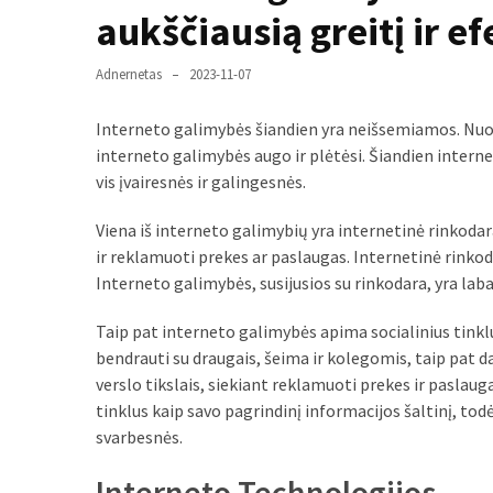
liko:
aukščiausią greitį ir 
kaip
atpažinti,
Adnernetas
2023-11-07
kad
gedimo
Interneto galimybės šiandien yra neišsemiamos. Nuo i
niekas
interneto galimybės augo ir plėtėsi. Šiandien inter
neieškojo
vis įvairesnės ir galingesnės.
Krovinių
Viena iš interneto galimybių yra internetinė rinkodara.
pervežimas
ir reklamuoti prekes ar paslaugas. Internetinė rinkodara
iš
Interneto galimybės, susijusios su rinkodara, yra lab
Suomijos:
kiek
Taip pat interneto galimybės apima socialinius tinklus
laiko
bendrauti su draugais, šeima ir kolegomis, taip pat dal
iš
verslo tikslais, siekiant reklamuoti prekes ir paslaug
tikrųjų
tinklus kaip savo pagrindinį informacijos šaltinį, todė
trunka
svarbesnės.
pristatymas?
Interneto Technologijos