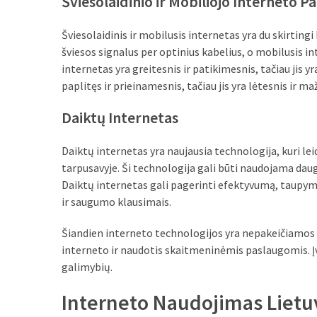
Šviesolaidinio ir Mobiliojo Interneto P
Šviesolaidinis ir mobilusis internetas yra du skirtingi
šviesos signalus per optinius kabelius, o mobilusis i
internetas yra greitesnis ir patikimesnis, tačiau jis y
paplitęs ir prieinamesnis, tačiau jis yra lėtesnis ir m
Daiktų Internetas
Daiktų internetas yra naujausia technologija, kuri leid
tarpusavyje. Ši technologija gali būti naudojama daug
Daiktų internetas gali pagerinti efektyvumą, taupymą 
ir saugumo klausimais.
Šiandien interneto technologijos yra nepakeičiamos ir
interneto ir naudotis skaitmeninėmis paslaugomis. Į
galimybių.
Interneto Naudojimas Lietu