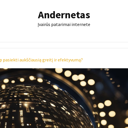
Andernetas
Įvairūs patarimai internete
 pasiekti aukščiausią greitį ir efektyvumą?