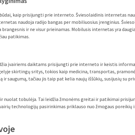
alyginimas
 būdai, kaip prisijungti prie interneto. Šviesolaidinis internetas na
nternetas naudoja radijo bangas per mobiliuosius įrenginius. Švieso
ra brangesnis ir ne visur prieinamas. Mobilusis internetas yra daugi
ažiau patikimas.
žia įvairiems daiktams prisijungti prie interneto ir keistis informa
elyje skirtingų sritys, tokios kaip medicina, transportas, pramonė 
ir saugumą, tačiau jis taip pat kelia naujų iššūkių, susijusių su p
 nuolat tobulėja. Tai leidžia žmonėms greitai ir patikimai prisijun
vairių technologijų pasirinkimas priklauso nuo žmogaus poreikių i
voje