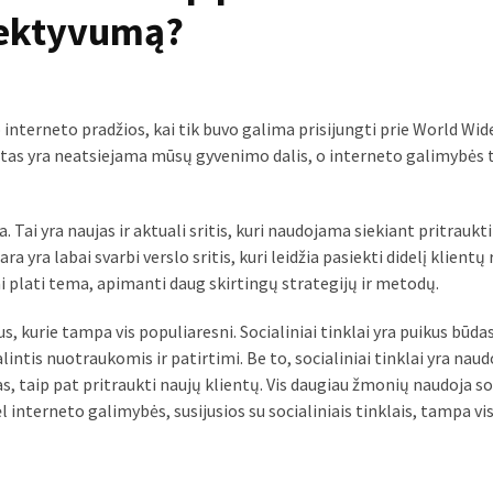
efektyvumą?
nterneto pradžios, kai tik buvo galima prisijungti prie World Wid
netas yra neatsiejama mūsų gyvenimo dalis, o interneto galimybės
 Tai yra naujas ir aktuali sritis, kuri naudojama siekiant pritraukti
 yra labai svarbi verslo sritis, kuri leidžia pasiekti didelį klientų 
ai plati tema, apimanti daug skirtingų strategijų ir metodų.
, kurie tampa vis populiaresni. Socialiniai tinklai yra puikus būda
intis nuotraukomis ir patirtimi. Be to, socialiniai tinklai yra naud
as, taip pat pritraukti naujų klientų. Vis daugiau žmonių naudoja so
l interneto galimybės, susijusios su socialiniais tinklais, tampa vi