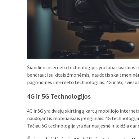
Verslas
(20)
LAISVALAIKIS
(19)
Auto
(13)
Šiandien interneto technologijos yra labai svarbios ir
Uncategorized
bendrauti su kitais žmonėmis, naudotis skaitmeninėm
(12)
pagrindines interneto technologijas: 4G ir 5G, šviesola
Ekologija
4G ir 5G Technologijos
(6)
4G ir 5G yra dviejų skirtingų kartų mobiliojo interneto
naudojantis mobiliaisiais įrenginiais. 4G technologija
Tačiau 5G technologija yra dar naujesnė ir leidžia dar 