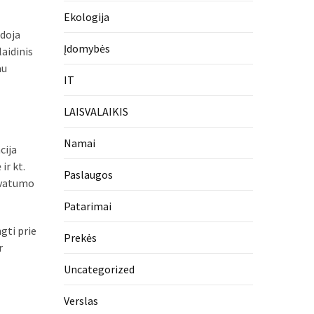
Ekologija
udoja
Įdomybės
laidinis
au
IT
LAISVALAIKIS
Namai
cija
ir kt.
Paslaugos
rivatumo
Patarimai
gti prie
Prekės
r
Uncategorized
Verslas