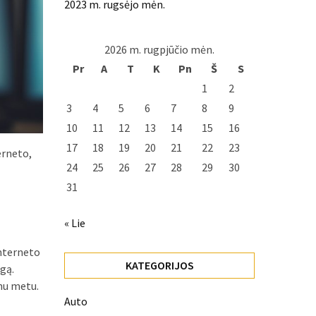
2023 m. rugsėjo mėn.
2026 m. rugpjūčio mėn.
Pr
A
T
K
Pn
Š
S
1
2
3
4
5
6
7
8
9
10
11
12
13
14
15
16
17
18
19
20
21
22
23
erneto,
24
25
26
27
28
29
30
31
« Lie
interneto
KATEGORIJOS
igą.
enu metu.
Auto