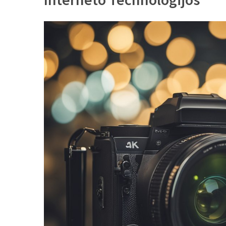
MOST
USED
CATEGORIES
Patarimai
(96)
Prekės
(76)
Paslaugos
(70)
Namai
(38)
Įdomybės
(28)