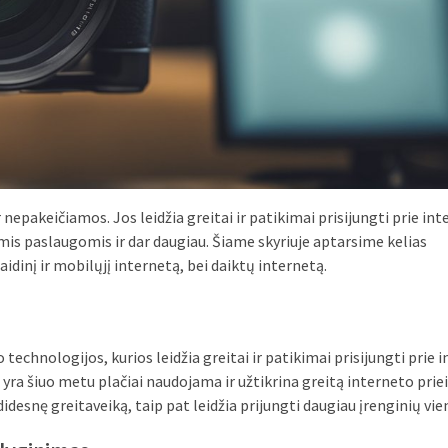
 nepakeičiamos. Jos leidžia greitai ir patikimai prisijungti prie int
is paslaugomis ir dar daugiau. Šiame skyriuje aptarsime kelias
idinį ir mobilųjį internetą, bei daiktų internetą.
 technologijos, kurios leidžia greitai ir patikimai prisijungti prie 
 yra šiuo metu plačiai naudojama ir užtikrina greitą interneto prie
didesnę greitaveiką, taip pat leidžia prijungti daugiau įrenginių vi