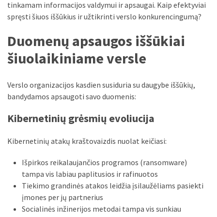
liko:
tinkamam informacijos valdymui ir apsaugai. Kaip efektyviai
kaip
spręsti šiuos iššūkius ir užtikrinti verslo konkurencingumą?
atpažinti,
kad
Duomenų apsaugos iššūkiai
gedimo
šiuolaikiniame versle
niekas
neieškojo
Verslo organizacijos kasdien susiduria su daugybe iššūkių,
Krovinių
bandydamos apsaugoti savo duomenis:
pervežimas
iš
Kibernetinių grėsmių evoliucija
Suomijos:
kiek
Kibernetinių atakų kraštovaizdis nuolat keičiasi:
laiko
iš
Išpirkos reikalaujančios programos (ransomware)
tikrųjų
tampa vis labiau paplitusios ir rafinuotos
trunka
Tiekimo grandinės atakos leidžia įsilaužėliams pasiekti
pristatymas?
įmones per jų partnerius
Socialinės inžinerijos metodai tampa vis sunkiau