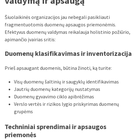
valdymą ir apsaugą
Šiuolaikinės organizacijos jau nebegali pasikliauti
fragmentuotomis duomenų apsaugos priemonėmis.
Efektyvus duomenų valdymas reikalauja holistinio požiūrio,
apimančio įvairias sritis:
Duomenų klasifikavimas ir inventorizacija
Prieš apsaugant duomenis, būtina žinoti, ką turite:
Visų duomenų šaltinių ir saugyklų identifikavimas
Jautrių duomenų kategorijų nustatymas
Duomenų gyvavimo ciklo apibrėžimas
Verslo vertės ir rizikos lygio priskyrimas duomenų
grupėms
Techniniai sprendimai ir apsaugos
priemonės