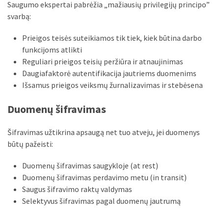
Saugumo ekspertai pabrėžia „mažiausių privilegijų principo”
svarbą:
Prieigos teisės suteikiamos tik tiek, kiek būtina darbo
funkcijoms atlikti
Reguliari prieigos teisių peržiūra ir atnaujinimas
Daugiafaktorė autentifikacija jautriems duomenims
Išsamus prieigos veiksmų žurnalizavimas ir stebėsena
Duomenų šifravimas
Šifravimas užtikrina apsaugą net tuo atveju, jei duomenys
būtų pažeisti:
Duomenų šifravimas saugykloje (at rest)
Duomenų šifravimas perdavimo metu (in transit)
Saugus šifravimo raktų valdymas
Selektyvus šifravimas pagal duomenų jautrumą