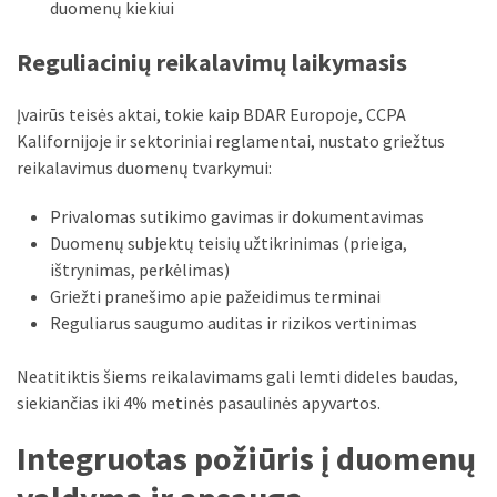
duomenų kiekiui
Verslas
(20)
Reguliacinių reikalavimų laikymasis
LAISVALAIKIS
Įvairūs teisės aktai, tokie kaip BDAR Europoje, CCPA
(19)
Kalifornijoje ir sektoriniai reglamentai, nustato griežtus
reikalavimus duomenų tvarkymui:
Auto
(13)
Privalomas sutikimo gavimas ir dokumentavimas
Duomenų subjektų teisių užtikrinimas (prieiga,
Uncategorized
ištrynimas, perkėlimas)
(12)
Griežti pranešimo apie pažeidimus terminai
Ekologija
Reguliarus saugumo auditas ir rizikos vertinimas
(6)
Neatitiktis šiems reikalavimams gali lemti dideles baudas,
siekiančias iki 4% metinės pasaulinės apyvartos.
Integruotas požiūris į duomenų