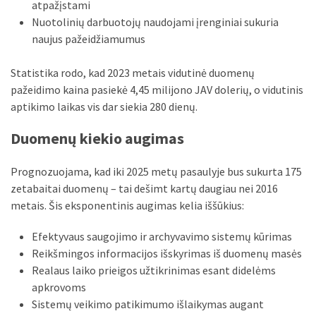
atpažįstami
MOST
Nuotolinių darbuotojų naudojami įrenginiai sukuria
USED
naujus pažeidžiamumus
CATEGORIES
Statistika rodo, kad 2023 metais vidutinė duomenų
Patarimai
pažeidimo kaina pasiekė 4,45 milijono JAV dolerių, o vidutinis
(96)
aptikimo laikas vis dar siekia 280 dienų.
Prekės
Duomenų kiekio augimas
(76)
Prognozuojama, kad iki 2025 metų pasaulyje bus sukurta 175
Paslaugos
zetabaitai duomenų – tai dešimt kartų daugiau nei 2016
(70)
metais. Šis eksponentinis augimas kelia iššūkius:
Namai
Efektyvaus saugojimo ir archyvavimo sistemų kūrimas
(38)
Reikšmingos informacijos išskyrimas iš duomenų masės
Realaus laiko prieigos užtikrinimas esant didelėms
Įdomybės
apkrovoms
(28)
Sistemų veikimo patikimumo išlaikymas augant