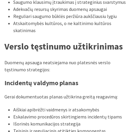
Saugumo klausimų įtraukimas į strateginius svarstymus
Adekvačių resursų skyrimas duomenų apsaugai
Reguliari saugumo būklės peržiūra aukščiausiu lygiu
Atskaitomybės kultūros, o ne kaltinimo kultūros
skatinimas
Verslo tęstinumo užtikrinimas
Duomenų apsauga neatsiejama nuo platesnės verslo
tęstinumo strategijos:
Incidentų valdymo planas
Gerai dokumentuotas planas užtikrina greitą reagavimą:
Aiškiai apibrėžti vaidmenys ir atsakomybės
Eskalavimo procedūros skirtingiems incidentų tipams
Išorinės komunikacijos strategija
Teisinis ir reguliacinis atitikties komponentas