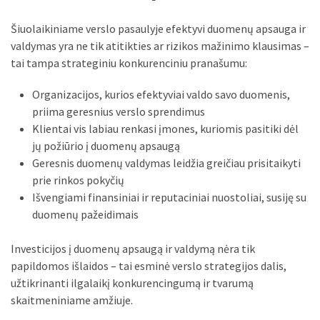
Šiuolaikiniame verslo pasaulyje efektyvi duomenų apsauga ir
valdymas yra ne tik atitikties ar rizikos mažinimo klausimas –
tai tampa strateginiu konkurenciniu pranašumu:
Organizacijos, kurios efektyviai valdo savo duomenis,
priima geresnius verslo sprendimus
Klientai vis labiau renkasi įmones, kuriomis pasitiki dėl
jų požiūrio į duomenų apsaugą
Geresnis duomenų valdymas leidžia greičiau prisitaikyti
prie rinkos pokyčių
Išvengiami finansiniai ir reputaciniai nuostoliai, susiję su
duomenų pažeidimais
Investicijos į duomenų apsaugą ir valdymą nėra tik
papildomos išlaidos – tai esminė verslo strategijos dalis,
užtikrinanti ilgalaikį konkurencingumą ir tvarumą
skaitmeniniame amžiuje.