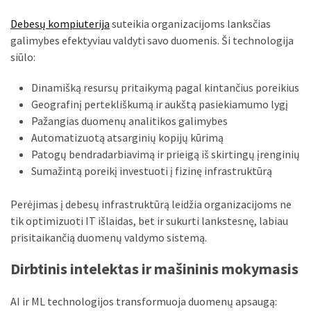
Debesų kompiuterija
suteikia organizacijoms lanksčias
galimybes efektyviau valdyti savo duomenis. Ši technologija
siūlo:
Dinamišką resursų pritaikymą pagal kintančius poreikius
Geografinį pertekliškumą ir aukštą pasiekiamumo lygį
Pažangias duomenų analitikos galimybes
Automatizuotą atsarginių kopijų kūrimą
Patogų bendradarbiavimą ir prieigą iš skirtingų įrenginių
Sumažintą poreikį investuoti į fizinę infrastruktūrą
Perėjimas į debesų infrastruktūrą leidžia organizacijoms ne
tik optimizuoti IT išlaidas, bet ir sukurti lankstesnę, labiau
prisitaikančią duomenų valdymo sistemą.
Dirbtinis intelektas ir mašininis mokymasis
AI ir ML technologijos transformuoja duomenų apsaugą: