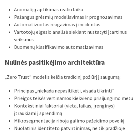
Anomalijų aptikimas realiu laiku
Pažangus grėsmių modeliavimas ir prognozavimas
Automatizuotas reagavimas į incidentus
Vartotojų elgesio analizė siekiant nustatyti įtartinus
veiksmus
Duomenų klasifikavimo automatizavimas
Nulinės pasitikėjimo architektūra
„Zero Trust” modelis keičia tradicinį požiūrį į saugumą:
Principas „niekada nepasitikėti, visada tikrinti”
Prieigos teisės vertinamos kiekvieno prisijungimo metu
Kontekstiniai faktoriai (vieta, laikas, įrenginys)
įtraukiami į sprendimą
Mikrosegmentacija riboja galimo pažeidimo poveikį
Nuolatinis identiteto patvirtinimas, ne tik pradžioje