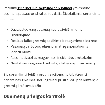
Patikimi
kibernetinio saugumo sprendimai
yra esminė
duomenų apsaugos strategijos dalis. Šiuolaikiniai sprendimai
apima:
Daugiasluoksnę apsaugą nuo pažeidžiamumų
išnaudojimo
Realaus laiko grėsmių aptikimo ir reagavimo sistemas
Pažangią vartotojų elgesio analizę anomalijoms
identifikuoti
Automatizuotus reagavimo į incidentus protokolus
Nuolatinę saugumo kontrolių stebėseną ir vertinimą
Šie sprendimai leidžia organizacijoms ne tik atremti
dabartines grėsmes, bet ir greitai prisitaikyti prie kintančio
grėsmių kraštovaizdžio.
Duomenų prieigos kontrolė