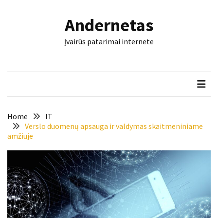
Skip
Skip
to
to
Andernetas
content
content
NAUJAUSI
Įvairūs patarimai internete
ĮRAŠAI
Šis
įrankis
gali
nulemti,
ar
Home
IT
trinkelės
Verslo duomenų apsauga ir valdymas skaitmeniniame
amžiuje
tarnaus
dešimtmečius
Mašininis
vertimas
ir
dokumentai:
keli