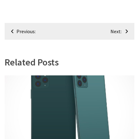
Navigacija
Previous:
Next:
tarp
įrašų
Related Posts