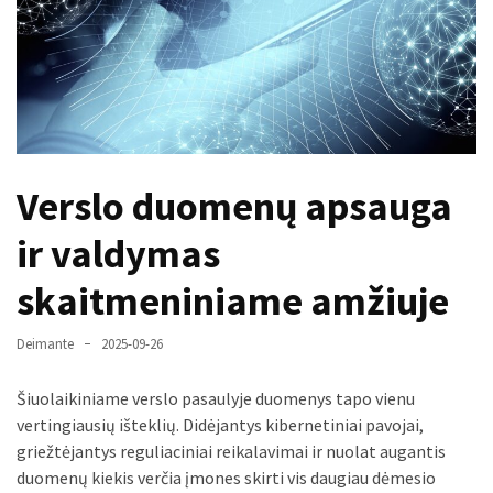
paplitę
mitai
Reduktorius
dujų
balionui:
maža
Verslo duomenų apsauga
detalė,
kurios
ir valdymas
svarbos
nereikėtų
skaitmeniniame amžiuje
nuvertinti
Deimante
2025-09-26
Trys
pakeistos
Šiuolaikiniame verslo pasaulyje duomenys tapo vienu
detalės,
vertingiausių išteklių. Didėjantys kibernetiniai pavojai,
o
griežtėjantys reguliaciniai reikalavimai ir nuolat augantis
bildesys
duomenų kiekis verčia įmones skirti vis daugiau dėmesio