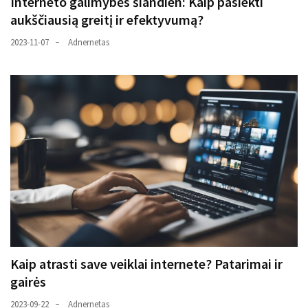
Interneto galimybės šiandien: Kaip pasiekti
aukščiausią greitį ir efektyvumą?
2023-11-07
Adnernetas
Kaip atrasti save veiklai internete? Patarimai ir
gairės
2023-09-22
Adnernetas