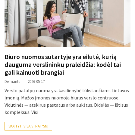
paplitę
mitai
Reduktorius
dujų
balionui:
maža
Biuro nuomos sutartyje yra eilutė, kurią
detalė,
dauguma verslininkų praleidžia: kodėl tai
kurios
svarbos
gali kainuoti brangiai
nereikėtų
Deimante
2026-05-17
nuvertinti
Verslo patalpų nuoma yra kasdienybė tūkstančiams Lietuvos
įmonių. Mažos įmonės nuomoja biurus verslo centruose.
Trys
Vidutinės — atskirus pastatus arba aukštus. Didelės — ištisus
pakeistos
kompleksus. Visi
detalės,
o
SKAITYTI VISĄ STRAIPSNĮ
bildesys