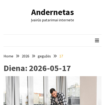
Skip
Skip
to
to
Andernetas
content
content
NAUJAUSI
Įvairūs patarimai internete
ĮRAŠAI
Šis
įrankis
gali
nulemti,
ar
Home
2026
gegužės
17
trinkelės
Diena:
2026-05-17
tarnaus
dešimtmečius
Mašininis
vertimas
ir
dokumentai:
keli