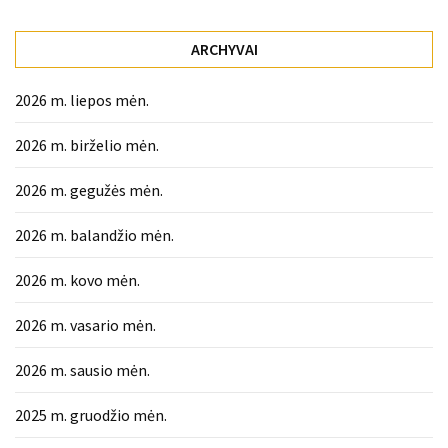
liko:
kaip
atpažinti,
ARCHYVAI
kad
gedimo
2026 m. liepos mėn.
niekas
neieškojo
2026 m. birželio mėn.
Krovinių
2026 m. gegužės mėn.
pervežimas
2026 m. balandžio mėn.
iš
Suomijos:
2026 m. kovo mėn.
kiek
laiko
2026 m. vasario mėn.
iš
tikrųjų
2026 m. sausio mėn.
trunka
pristatymas?
2025 m. gruodžio mėn.