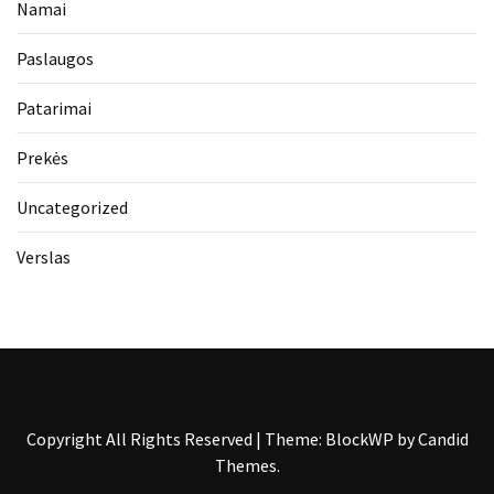
Namai
Paslaugos
Patarimai
Prekės
Uncategorized
Verslas
Copyright All Rights Reserved
|
Theme: BlockWP by
Candid
Themes
.