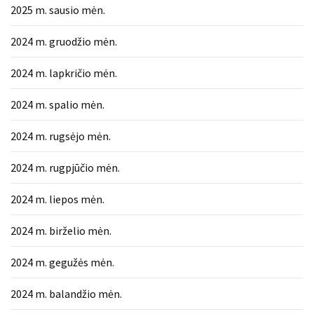
Verslas
2025 m. sausio mėn.
(20)
2024 m. gruodžio mėn.
LAISVALAIKIS
2024 m. lapkričio mėn.
(19)
2024 m. spalio mėn.
Auto
(13)
2024 m. rugsėjo mėn.
Uncategorized
2024 m. rugpjūčio mėn.
(12)
2024 m. liepos mėn.
Ekologija
(6)
2024 m. birželio mėn.
2024 m. gegužės mėn.
2024 m. balandžio mėn.