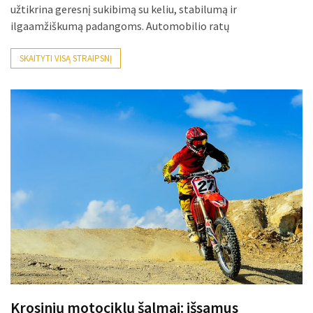
užtikrina geresnį sukibimą su keliu, stabilumą ir
MOST
ilgaamžiškumą padangoms. Automobilio ratų
USED
CATEGORIES
SKAITYTI VISĄ STRAIPSNĮ
Patarimai
(96)
Prekės
(76)
Paslaugos
(70)
Namai
(38)
Įdomybės
(28)
Krosinių motociklų šalmai: išsamus