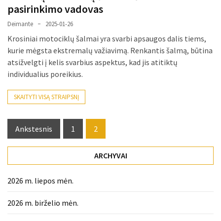
pasirinkimo vadovas
Verslas
(20)
Deimante
2025-01-26
Krosiniai motociklų šalmai yra svarbi apsaugos dalis tiems,
LAISVALAIKIS
kurie mėgsta ekstremalų važiavimą. Renkantis šalmą, būtina
(19)
atsižvelgti į kelis svarbius aspektus, kad jis atitiktų
individualius poreikius.
Auto
(13)
SKAITYTI VISĄ STRAIPSNĮ
Uncategorized
(12)
Posts
Ankstesnis
1
2
pagination
Ekologija
(6)
ARCHYVAI
2026 m. liepos mėn.
2026 m. birželio mėn.