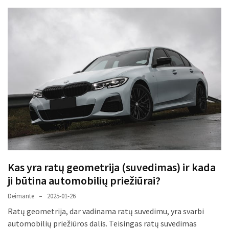
liko:
kaip
atpažinti,
kad
gedimo
niekas
neieškojo
Krovinių
pervežimas
iš
Suomijos:
kiek
laiko
Kas yra ratų geometrija (suvedimas) ir kada
iš
ji būtina automobilių priežiūrai?
tikrųjų
trunka
Deimante
2025-01-26
pristatymas?
Ratų geometrija, dar vadinama ratų suvedimu, yra svarbi
automobilių priežiūros dalis. Teisingas ratų suvedimas