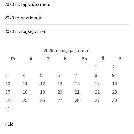
2023 m. lapkričio mėn.
2023 m. spalio mėn.
2023 m. rugsėjo mėn.
2026 m. rugpjūčio mėn.
Pr
A
T
K
Pn
Š
S
1
2
3
4
5
6
7
8
9
10
11
12
13
14
15
16
17
18
19
20
21
22
23
24
25
26
27
28
29
30
31
« Lie