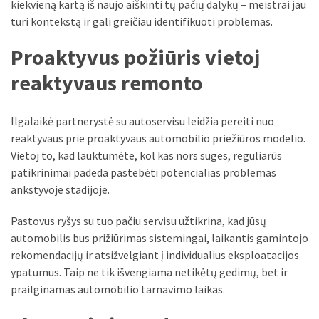
kiekvieną kartą iš naujo aiškinti tų pačių dalykų – meistrai jau
MOST
turi kontekstą ir gali greičiau identifikuoti problemas.
USED
CATEGORIES
Proaktyvus požiūris vietoj
reaktyvaus remonto
Patarimai
(96)
Ilgalaikė partnerystė su autoservisu leidžia pereiti nuo
Prekės
reaktyvaus prie proaktyvaus automobilio priežiūros modelio.
(76)
Vietoj to, kad lauktumėte, kol kas nors suges, reguliarūs
patikrinimai padeda pastebėti potencialias problemas
Paslaugos
ankstyvoje stadijoje.
(70)
Pastovus ryšys su tuo pačiu servisu užtikrina, kad jūsų
Namai
automobilis bus prižiūrimas sistemingai, laikantis gamintojo
(38)
rekomendacijų ir atsižvelgiant į individualius eksploatacijos
ypatumus. Taip ne tik išvengiama netikėtų gedimų, bet ir
Įdomybės
prailginamas automobilio tarnavimo laikas.
(28)