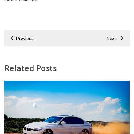
Navigacija
Previous:
Next:
tarp
įrašų
Related Posts