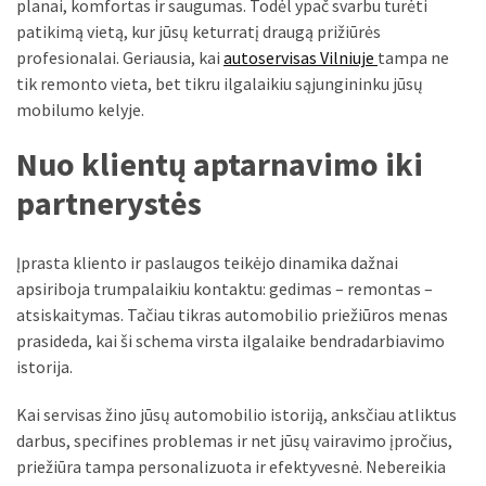
liko:
planai, komfortas ir saugumas. Todėl ypač svarbu turėti
kaip
patikimą vietą, kur jūsų keturratį draugą prižiūrės
atpažinti,
profesionalai. Geriausia, kai
autoservisas Vilniuje
tampa ne
kad
tik remonto vieta, bet tikru ilgalaikiu sąjungininku jūsų
gedimo
mobilumo kelyje.
niekas
Nuo klientų aptarnavimo iki
neieškojo
partnerystės
Krovinių
pervežimas
iš
Įprasta kliento ir paslaugos teikėjo dinamika dažnai
Suomijos:
apsiriboja trumpalaikiu kontaktu: gedimas – remontas –
kiek
atsiskaitymas. Tačiau tikras automobilio priežiūros menas
laiko
prasideda, kai ši schema virsta ilgalaike bendradarbiavimo
iš
istorija.
tikrųjų
Kai servisas žino jūsų automobilio istoriją, anksčiau atliktus
trunka
darbus, specifines problemas ir net jūsų vairavimo įpročius,
pristatymas?
priežiūra tampa personalizuota ir efektyvesnė. Nebereikia