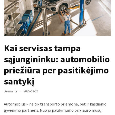
paplitę
mitai
Reduktorius
dujų
balionui:
maža
Kai servisas tampa
detalė,
kurios
sąjungininku: automobilio
svarbos
nereikėtų
priežiūra per pasitikėjimo
nuvertinti
santykį
Trys
pakeistos
Deimante
2025-03-29
detalės,
o
Automobilis – ne tik transporto priemonė, bet ir kasdienio
bildesys
gyvenimo partneris. Nuo jo patikimumo priklauso mūsų