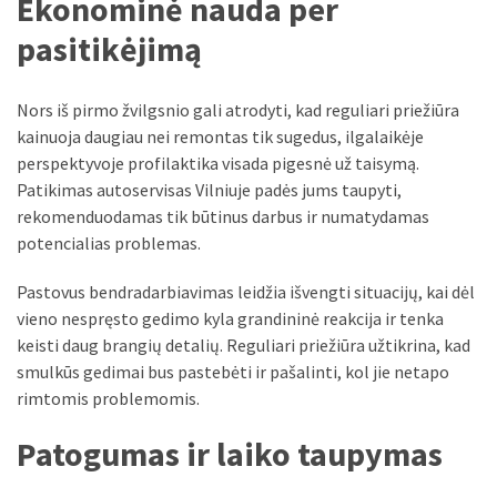
Ekonominė nauda per
Verslas
pasitikėjimą
(20)
LAISVALAIKIS
Nors iš pirmo žvilgsnio gali atrodyti, kad reguliari priežiūra
(19)
kainuoja daugiau nei remontas tik sugedus, ilgalaikėje
perspektyvoje profilaktika visada pigesnė už taisymą.
Auto
Patikimas autoservisas Vilniuje padės jums taupyti,
(13)
rekomenduodamas tik būtinus darbus ir numatydamas
potencialias problemas.
Uncategorized
(12)
Pastovus bendradarbiavimas leidžia išvengti situacijų, kai dėl
vieno nespręsto gedimo kyla grandininė reakcija ir tenka
Ekologija
keisti daug brangių detalių. Reguliari priežiūra užtikrina, kad
(6)
smulkūs gedimai bus pastebėti ir pašalinti, kol jie netapo
rimtomis problemomis.
Patogumas ir laiko taupymas