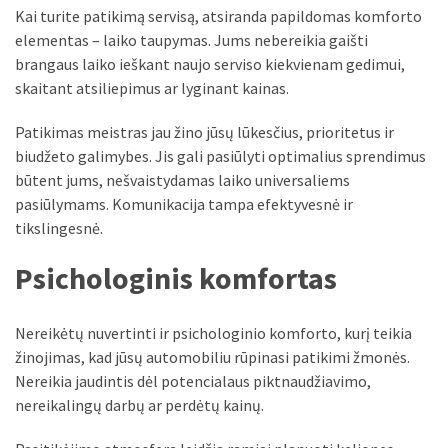
Kai turite patikimą servisą, atsiranda papildomas komforto
elementas – laiko taupymas. Jums nebereikia gaišti
brangaus laiko ieškant naujo serviso kiekvienam gedimui,
skaitant atsiliepimus ar lyginant kainas.
Patikimas meistras jau žino jūsų lūkesčius, prioritetus ir
biudžeto galimybes. Jis gali pasiūlyti optimalius sprendimus
būtent jums, nešvaistydamas laiko universaliems
pasiūlymams. Komunikacija tampa efektyvesnė ir
tikslingesnė.
Psichologinis komfortas
Nereikėtų nuvertinti ir psichologinio komforto, kurį teikia
žinojimas, kad jūsų automobiliu rūpinasi patikimi žmonės.
Nereikia jaudintis dėl potencialaus piktnaudžiavimo,
nereikalingų darbų ar perdėtų kainų.