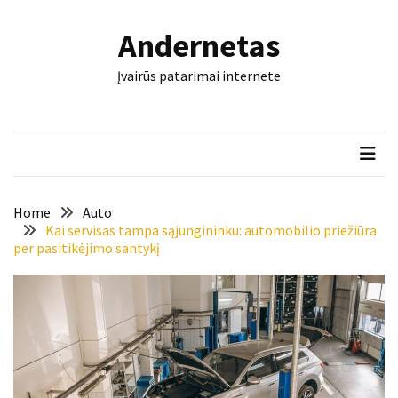
Skip
Skip
to
to
Andernetas
content
content
NAUJAUSI
Įvairūs patarimai internete
ĮRAŠAI
Šis
įrankis
gali
nulemti,
ar
Home
Auto
trinkelės
Kai servisas tampa sąjungininku: automobilio priežiūra
per pasitikėjimo santykį
tarnaus
dešimtmečius
Mašininis
vertimas
ir
dokumentai:
keli