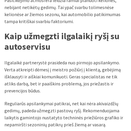
Pasitikėjimo atmosfera leidžia ramiai planuoti keliones,
nebijant netikėtų gedimų. Tai ypač svarbu tolimesnėse
kelionėse ar žiemos sezonu, kai automobilio patikimumas
tampa kritiškai svarbiu faktoriumi.
Kaip užmegzti ilgalaikį ryšį su
autoservisu
Ilgalaikė partnerystė prasideda nuo pirmojo apsilankymo.
Verta atkreipti dėmesį į meistro požiūrį į klientą, gebėjimą
išklausyti ir aiškiai komunikuoti. Geras specialistas ne tik
atliks darbą, bet ir paaiškins problemą, jos priežastis ir
prevencijos būdus.
Reguliarūs apsilankymai patikrai, net kai nėra akivaizdžių
gedimų, padeda užmegzti pastovų ryšį. Rekomenduojama
laikytis gamintojo nustatyto techninės priežiūros grafiko ir
nepamiršti sezoninių patikrų prieš žiemą ar vasarą.