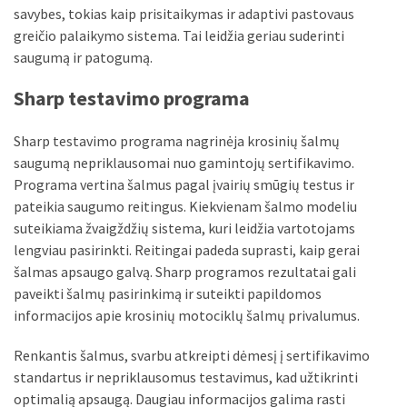
savybes, tokias kaip prisitaikymas ir adaptivi pastovaus
greičio palaikymo sistema. Tai leidžia geriau suderinti
saugumą ir patogumą.
Sharp testavimo programa
Sharp testavimo programa nagrinėja krosinių šalmų
saugumą nepriklausomai nuo gamintojų sertifikavimo.
Programa vertina šalmus pagal įvairių smūgių testus ir
pateikia saugumo reitingus. Kiekvienam šalmo modeliu
suteikiama žvaigždžių sistema, kuri leidžia vartotojams
lengviau pasirinkti. Reitingai padeda suprasti, kaip gerai
šalmas apsaugo galvą. Sharp programos rezultatai gali
paveikti šalmų pasirinkimą ir suteikti papildomos
informacijos apie krosinių motociklų šalmų privalumus.
Renkantis šalmus, svarbu atkreipti dėmesį į sertifikavimo
standartus ir nepriklausomus testavimus, kad užtikrinti
optimalią apsaugą. Daugiau informacijos galima rasti