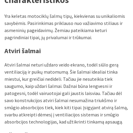
MOST
USED
Yra keletas motociklų šalmų tipų, kiekvienas su unikaliomis
CATEGORIES
savybėmis. Pasirinkimas priklauso nuo važiavimo stiliaus ir
asmeninių pageidavimų. Žemiau pateikiama keturi
Patarimai
pagrindiniai tipai, jų privalumai ir trūkumai.
(96)
Atviri šalmai
Prekės
(76)
Atviri šalmai neturi uždaro veido ekrano, todėl siūlo gerą
ventiliaciją ir puikų matomumą. Šie šalmai idealiai tinka
Paslaugos
miestui, kur greičiai nedideli. Tačiau jie nesuteikia tiek
(70)
saugumo, kaip uždari šalmai. Dažnai būna lengvesni ir
patogesni, todėl vairuotojai gali jaustis laisviau. Tačiau dėl
Namai
savo konstrukcijos atviri šalmai nesumažina triukšmo ir
(38)
smūgio absorbcijos tiek, kiek kiti tipai. Įsigyjant atvirą šalmą,
svarbu atkreipti dėmesį į ventiliacijos sistemas ir smūgio
Įdomybės
absorbcijos technologijas, kad užtikrinti tinkamą apsaugą.
(28)