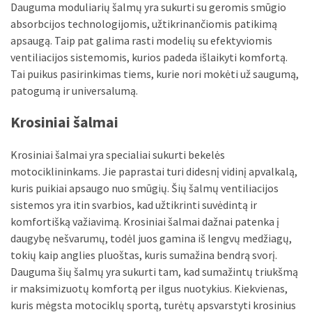
Dauguma moduliarių šalmų yra sukurti su geromis smūgio
absorbcijos technologijomis, užtikrinančiomis patikimą
apsaugą. Taip pat galima rasti modelių su efektyviomis
ventiliacijos sistemomis, kurios padeda išlaikyti komfortą.
Tai puikus pasirinkimas tiems, kurie nori mokėti už saugumą,
patogumą ir universalumą.
Krosiniai šalmai
Krosiniai šalmai yra specialiai sukurti bekelės
motociklininkams. Jie paprastai turi didesnį vidinį apvalkalą,
kuris puikiai apsaugo nuo smūgių. Šių šalmų ventiliacijos
sistemos yra itin svarbios, kad užtikrinti suvėdintą ir
komfortišką važiavimą. Krosiniai šalmai dažnai patenka į
daugybę nešvarumų, todėl juos gamina iš lengvų medžiagų,
tokių kaip anglies pluoštas, kuris sumažina bendrą svorį.
Dauguma šių šalmų yra sukurti tam, kad sumažintų triukšmą
ir maksimizuotų komfortą per ilgus nuotykius. Kiekvienas,
kuris mėgsta motociklų sportą, turėtų apsvarstyti krosinius