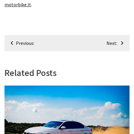
motorbike.lt
.
Navigacija
Previous:
Next:
tarp
įrašų
Related Posts