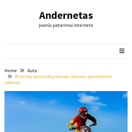
Skip
Skip
to
to
Andernetas
content
content
NAUJAUSI
Įvairūs patarimai internete
ĮRAŠAI
Šis
įrankis
gali
nulemti,
ar
Home
Auto
trinkelės
Krosinių motociklų šalmai: išsamus pasirinkimo
vadovas
tarnaus
dešimtmečius
Mašininis
vertimas
ir
dokumentai:
keli