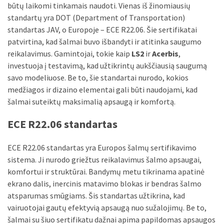
būtų laikomi tinkamais naudoti. Vienas iš žinomiausių
standartų yra DOT (Department of Transportation)
standartas JAV, o Europoje – ECE R22.06. Šie sertifikatai
patvirtina, kad šalmai buvo išbandyti ir atitinka saugumo
reikalavimus. Gamintojai, tokie kaip
LS2
ir
Acerbis
,
investuoja į testavimą, kad užtikrintų aukščiausią saugumą
savo modeliuose. Be to, šie standartai nurodo, kokios
medžiagos ir dizaino elementai gali būti naudojami, kad
šalmai suteiktų maksimalią apsaugą ir komfortą.
ECE R22.06 standartas
ECE R22.06 standartas yra Europos šalmų sertifikavimo
sistema. Ji nurodo griežtus reikalavimus šalmo apsaugai,
komfortui ir struktūrai. Bandymų metu tikrinama apatinė
ekrano dalis, inercinis matavimo blokas ir bendras šalmo
atsparumas smūgiams. Šis standartas užtikrina, kad
vairuotojai gautų efektyvią apsaugą nuo sužalojimų. Be to,
šalmai su šiuo sertifikatu dažnai apima papildomas apsaugos