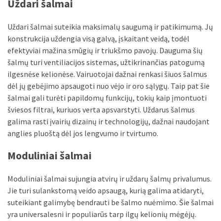
Uždari šalmai
Verslas
(20)
Uždari šalmai suteikia maksimalų saugumą ir patikimumą. Jų
konstrukcija uždengia visą galvą, įskaitant veidą, todėl
LAISVALAIKIS
efektyviai mažina smūgių ir triukšmo pavojų. Dauguma šių
(19)
šalmų turi ventiliacijos sistemas, užtikrinančias patogumą
ilgesnėse kelionėse. Vairuotojai dažnai renkasi šiuos šalmus
Auto
dėl jų gebėjimo apsaugoti nuo vėjo ir oro sąlygų. Taip pat šie
(13)
šalmai gali turėti papildomų funkcijų, tokių kaip įmontuoti
Uncategorized
šviesos filtrai, kuriuos verta apsvarstyti. Uždarus šalmus
(12)
galima rasti įvairių dizainų ir technologijų, dažnai naudojant
anglies pluoštą dėl jos lengvumo ir tvirtumo.
Ekologija
Moduliniai šalmai
(6)
Moduliniai šalmai sujungia atvirų ir uždarų šalmų privalumus.
Jie turi sulankstomą veido apsaugą, kurią galima atidaryti,
suteikiant galimybę bendrauti be šalmo nuėmimo. Šie šalmai
yra universalesni ir populiarūs tarp ilgų kelionių mėgėjų.