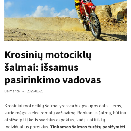
paplitę
mitai
Reduktorius
dujų
balionui:
maža
Krosinių motociklų
detalė,
kurios
šalmai: išsamus
svarbos
nereikėtų
pasirinkimo vadovas
nuvertinti
Deimante
2025-01-26
Trys
pakeistos
Krosiniai motociklų šalmai yra svarbi apsaugos dalis tiems,
detalės,
kurie mėgsta ekstremalų važiavimą. Renkantis šalmą, būtina
o
atsižvelgti į kelis svarbius aspektus, kad jis atitiktų
bildesys
individualius poreikius.
Tinkamas šalmas turėtų pasižymėti