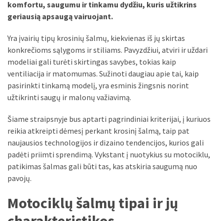
liko:
komfortu, saugumu ir tinkamu dydžiu, kuris užtikrins
kaip
geriausią apsaugą vairuojant.
atpažinti,
kad
Yra įvairių tipų krosinių šalmų, kiekvienas iš jų skirtas
gedimo
konkrečioms sąlygoms ir stiliams. Pavyzdžiui, atviri ir uždari
niekas
modeliai gali turėti skirtingas savybes, tokias kaip
neieškojo
ventiliacija ir matomumas. Sužinoti daugiau apie tai, kaip
pasirinkti tinkamą modelį, yra esminis žingsnis norint
Krovinių
užtikrinti saugų ir malonų važiavimą.
pervežimas
iš
Šiame straipsnyje bus aptarti pagrindiniai kriterijai, į kuriuos
Suomijos:
reikia atkreipti dėmesį perkant krosinį šalmą, taip pat
kiek
naujausios technologijos ir dizaino tendencijos, kurios gali
laiko
padėti priimti sprendimą. Vykstant į nuotykius su motociklu,
iš
patikimas šalmas gali būti tas, kas atskiria saugumą nuo
tikrųjų
pavojų.
trunka
Motociklų šalmų tipai ir jų
pristatymas?
charakteristikos