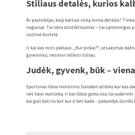
Stiliaus detalės, kurios kal
Verslas
(20)
Ar pastebėjai, kaip kartais viską lemia detalės? Tinka
LAISVALAIKIS
nugaroje. Tai nėra atsitiktinumas – tai sąmoningas pas
(19)
vizitinė kortelė.
Auto
Ir kai kas nors paklaus: „Kur pirkai?“, atsakymas dažna
(13)
gyvenimui, nesinori ieškoti toliau.
Uncategorized
Judėk, gyvenk, būk – viena
(12)
Sportiniai rūbai moterims šiandien atlieka kur kas daug
Ekologija
net tavo nuotaiką. Ir kai rūbas geba visa tai suderinti 
(6)
kai gali būti tu bet kur ir bet kada – pabandyk
Gorilla