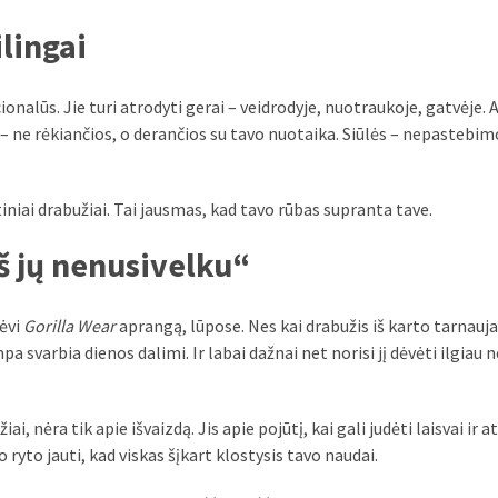
lingai
nalūs. Jie turi atrodyti gerai – veidrodyje, nuotraukoje, gatvėje. 
 – ne rėkiančios, o derančios su tavo nuotaika. Siūlės – nepastebimo
tiniai drabužiai. Tai jausmas, kad tavo rūbas supranta tave.
aš jų nenusivelku“
dėvi
Gorilla Wear
aprangą, lūpose. Nes kai drabužis iš karto tarnauja 
a svarbia dienos dalimi. Ir labai dažnai net norisi jį dėvėti ilgiau n
i, nėra tik apie išvaizdą. Jis apie pojūtį, kai gali judėti laisvai ir a
o ryto jauti, kad viskas šįkart klostysis tavo naudai.