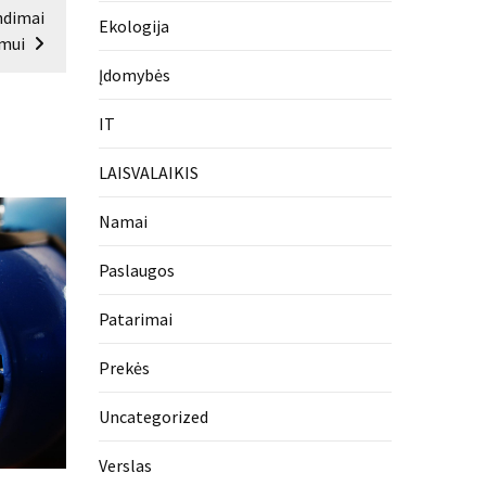
endimai
Ekologija
imui
Įdomybės
IT
LAISVALAIKIS
Namai
Paslaugos
Patarimai
Prekės
Uncategorized
Verslas