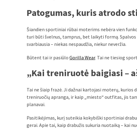
MOST
Patogumas, kuris atrodo sti
USED
CATEGORIES
Šiandien sportiniai rūbai moterims nebėra vien funkcio
Patarimai
turi būti švelnus, tamprus, bet laikyti formą. Spalvos
(96)
svarbiausia – niekas nespaudžia, niekur neveržia.
Prekės
Būtent tai ir pasiūlo
Gorilla Wear
. Tai ne tiesiog spor
(76)
„Kai treniruotė baigiasi – 
Paslaugos
(70)
Tai ne šiaip frazė. Ji dažnai kartojasi moterų, kurios 
treniruočių apranga, ir kaip „miesto“ outfitas, jis tamp
Namai
planavai.
(38)
Pasitikėjimas, kurį suteikia kokybiški sportiniai drabužia
Įdomybės
gerai. Apie tai, kaip drabužis sukuria nuotaiką – kai nu
(28)