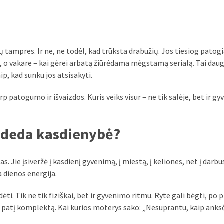
ių tampres. Ir ne, ne todėl, kad trūksta drabužių. Jos tiesiog patogi
ą, o vakare – kai gėrei arbatą žiūrėdama mėgstamą serialą. Tai daug
aip, kad sunku jos atsisakyti.
p patogumo ir išvaizdos. Kuris veiks visur – ne tik salėje, bet ir gy
asideda kasdienybė?
s. Jie įsiveržė į kasdienį gyvenimą, į miestą, į keliones, net į darbus
a dienos energija.
ėti. Tik ne tik fiziškai, bet ir gyvenimo ritmu. Ryte gali bėgti, po pi
ą patį komplektą. Kai kurios moterys sako: „Nesuprantu, kaip anks