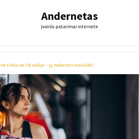
Andernetas
Įvairūs patarimai internete
ie tinka ne tik salėje – jų nebenori nusivilkti