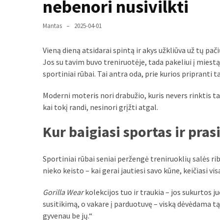
liko:
nebenori nusivilkti
kaip
atpažinti,
Mantas
2025-04-01
kad
gedimo
Vieną dieną atsidarai spintą ir akys užkliūva už tų pač
niekas
Jos su tavim buvo treniruotėje, tada pakeliui į miest
neieškojo
sportiniai rūbai. Tai antra oda, prie kurios pripranti t
Krovinių
Moderni moteris nori drabužio, kuris nevers rinktis tar
pervežimas
kai tokį randi, nesinori grįžti atgal.
iš
Kur baigiasi sportas ir pr
Suomijos:
kiek
laiko
Sportiniai rūbai seniai peržengė treniruoklių salės riba
iš
nieko keisto – kai gerai jautiesi savo kūne, keičiasi vis
tikrųjų
trunka
Gorilla Wear
kolekcijos tuo ir traukia – jos sukurtos jud
pristatymas?
susitikimą, o vakare į parduotuvę – viską dėvėdama t
gyvenau be jų.“