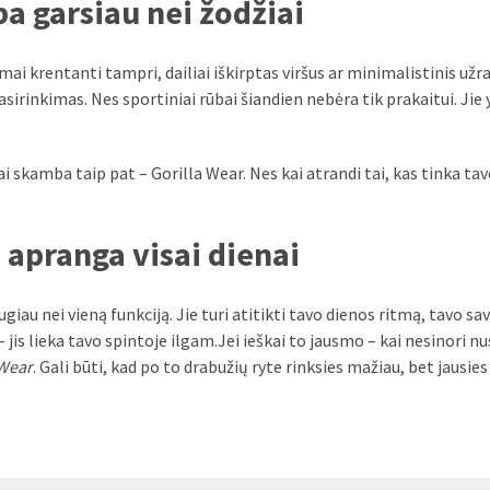
ba garsiau nei žodžiai
mai krentanti tampri, dailiai iškirptas viršus ar minimalistinis užr
irinkimas. Nes sportiniai rūbai šiandien nebėra tik prakaitui. Jie 
i skamba taip pat – Gorilla Wear. Nes kai atrandi tai, kas tinka tav
 apranga visai dienai
iau nei vieną funkciją. Jie turi atitikti tavo dienos ritmą, tavo sav
– jis lieka tavo spintoje ilgam.Jei ieškai to jausmo – kai nesinori nus
 Wear
. Gali būti, kad po to drabužių ryte rinksies mažiau, bet jausies