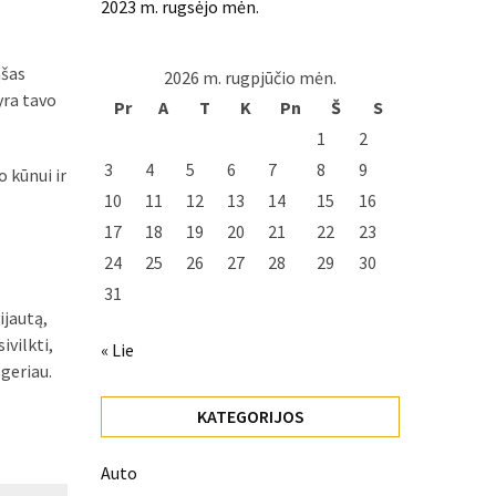
2023 m. rugsėjo mėn.
ašas
2026 m. rugpjūčio mėn.
yra tavo
Pr
A
T
K
Pn
Š
S
1
2
3
4
5
6
7
8
9
o kūnui ir
10
11
12
13
14
15
16
17
18
19
20
21
22
23
24
25
26
27
28
29
30
31
ijautą,
ivilkti,
« Lie
 geriau.
KATEGORIJOS
Auto