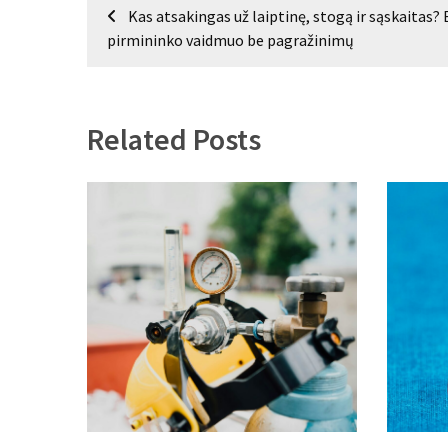
Navigacija
Kas atsakingas už laiptinę, stogą ir sąskaitas? 
tarp
pirmininko vaidmuo be pagražinimų
įrašų
Related Posts