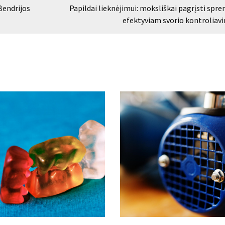
Bendrijos
Papildai lieknėjimui: moksliškai pagrįsti spr
efektyviam svorio kontroliav