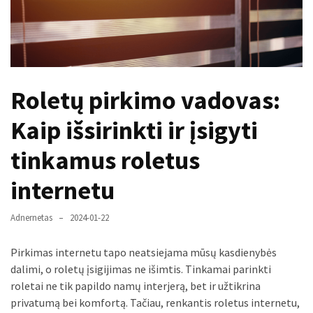
paplitę
mitai
Reduktorius
dujų
Roletų pirkimo vadovas:
balionui:
maža
Kaip išsirinkti ir įsigyti
detalė,
kurios
tinkamus roletus
svarbos
nereikėtų
internetu
nuvertinti
Adnernetas
2024-01-22
Trys
pakeistos
Pirkimas internetu tapo neatsiejama mūsų kasdienybės
detalės,
dalimi, o roletų įsigijimas ne išimtis. Tinkamai parinkti
o
roletai ne tik papildo namų interjerą, bet ir užtikrina
bildesys
privatumą bei komfortą. Tačiau, renkantis roletus internetu,