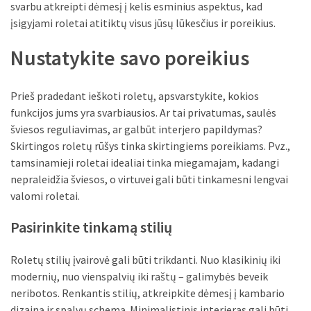
liko:
svarbu atkreipti dėmesį į kelis esminius aspektus, kad
kaip
įsigyjami roletai atitiktų visus jūsų lūkesčius ir poreikius.
atpažinti,
kad
Nustatykite savo poreikius
gedimo
niekas
Prieš pradedant ieškoti roletų, apsvarstykite, kokios
neieškojo
funkcijos jums yra svarbiausios. Ar tai privatumas, saulės
šviesos reguliavimas, ar galbūt interjero papildymas?
Krovinių
Skirtingos roletų rūšys tinka skirtingiems poreikiams. Pvz.,
pervežimas
tamsinamieji roletai idealiai tinka miegamajam, kadangi
iš
nepraleidžia šviesos, o virtuvei gali būti tinkamesni lengvai
Suomijos:
valomi roletai.
kiek
laiko
Pasirinkite tinkamą stilių
iš
tikrųjų
Roletų stilių įvairovė gali būti trikdanti. Nuo klasikinių iki
trunka
modernių, nuo vienspalvių iki raštų – galimybės beveik
pristatymas?
neribotos. Renkantis stilių, atkreipkite dėmesį į kambario
dizainą ir spalvų schemą. Minimalistinis interjeras gali būti