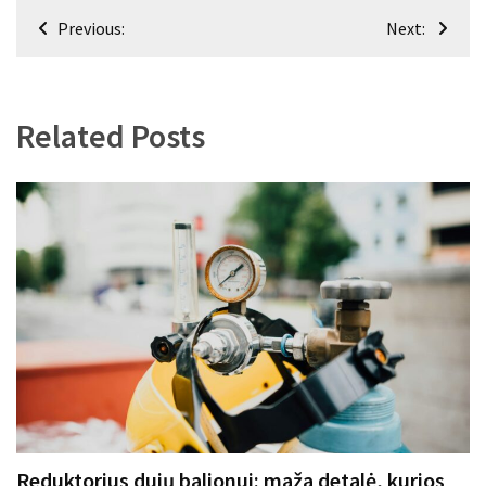
Navigacija
Previous:
Next:
tarp
įrašų
Related Posts
Reduktorius dujų balionui: maža detalė, kurios