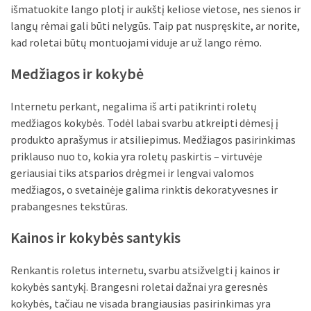
išmatuokite lango plotį ir aukštį keliose vietose, nes sienos ir
Verslas
langų rėmai gali būti nelygūs. Taip pat nuspręskite, ar norite,
(20)
kad roletai būtų montuojami viduje ar už lango rėmo.
LAISVALAIKIS
Medžiagos ir kokybė
(19)
Auto
Internetu perkant, negalima iš arti patikrinti roletų
(13)
medžiagos kokybės. Todėl labai svarbu atkreipti dėmesį į
produkto aprašymus ir atsiliepimus. Medžiagos pasirinkimas
Uncategorized
priklauso nuo to, kokia yra roletų paskirtis – virtuvėje
(12)
geriausiai tiks atsparios drėgmei ir lengvai valomos
medžiagos, o svetainėje galima rinktis dekoratyvesnes ir
Ekologija
prabangesnes tekstūras.
(6)
Kainos ir kokybės santykis
Renkantis roletus internetu, svarbu atsižvelgti į kainos ir
kokybės santykį. Brangesni roletai dažnai yra geresnės
kokybės, tačiau ne visada brangiausias pasirinkimas yra