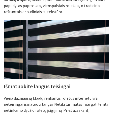
papildytas paprastais, vienspalviais roletais, o tradicinis –
MOST
raštuotais ar audiniais su tekstūra.
USED
CATEGORIES
Patarimai
(96)
Prekės
(76)
Paslaugos
(70)
Namai
Išmatuokite langus teisingai
(38)
Viena dažniausių klaidų renkantis roletus internetu yra
Įdomybės
neteisingai išmatuoti langai. Netikslūs matavimai gali lemti
(28)
netinkamo dydžio roletų įsigijimą. Prieš užsakant,