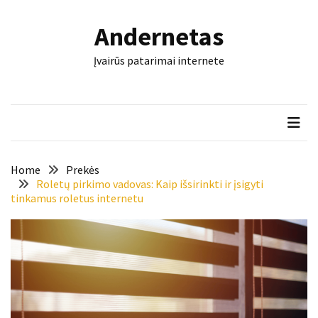
Skip
Skip
to
to
Andernetas
content
content
NAUJAUSI
Įvairūs patarimai internete
ĮRAŠAI
Šis
įrankis
gali
nulemti,
ar
Home
Prekės
trinkelės
Roletų pirkimo vadovas: Kaip išsirinkti ir įsigyti
tinkamus roletus internetu
tarnaus
dešimtmečius
Mašininis
vertimas
ir
dokumentai:
keli