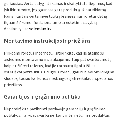
geriausias. Verta palyginti kainas ir skaityti atsiliepimus, kad
įsitikintumėte, jog gaunate gerą produktą už pateikiamą
kainą. Kartais verta investuoti į brangesnius roletus dėl jų
ilgaamžiškumo, funkcionalumo ar estetinių savybių.
Apsilankykite
solemlux.lt/
Montavimo instrukcijos ir priežiūra
Pirkdami roletus internetu, įsitikinkite, kad jie ateina su
aiškiomis montavimo instrukcijomis. Taip pat svarbu žinoti,
kaip prižiūrėti roletus, kad jie tarnautų ilgai ir išliktų
estetiškai patrauklūs. Daugelis roletų gali būti valomi drėgna
šluoste, tačiau kai kurios medžiagos gali reikalauti specialios
priežiūros.
Garantijos ir grąžinimo politika
Nepamirškite patikrinti pardavėjo garantijų ir grąžinimo
politikos. Tai ypač svarbu perkant internetu, nes produktas