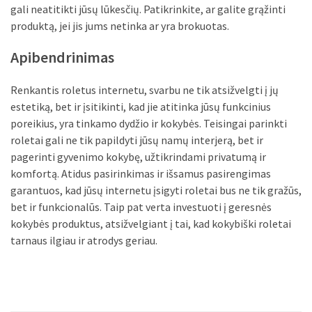
gali neatitikti jūsų lūkesčių. Patikrinkite, ar galite grąžinti
produktą, jei jis jums netinka ar yra brokuotas.
Apibendrinimas
Renkantis roletus internetu, svarbu ne tik atsižvelgti į jų
estetiką, bet ir įsitikinti, kad jie atitinka jūsų funkcinius
poreikius, yra tinkamo dydžio ir kokybės. Teisingai parinkti
roletai gali ne tik papildyti jūsų namų interjerą, bet ir
pagerinti gyvenimo kokybę, užtikrindami privatumą ir
komfortą. Atidus pasirinkimas ir išsamus pasirengimas
garantuos, kad jūsų internetu įsigyti roletai bus ne tik gražūs,
bet ir funkcionalūs. Taip pat verta investuoti į geresnės
kokybės produktus, atsižvelgiant į tai, kad kokybiški roletai
tarnaus ilgiau ir atrodys geriau.