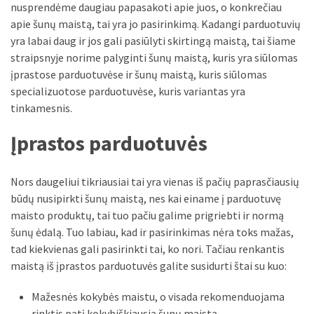
liko:
nusprendėme daugiau papasakoti apie juos, o konkrečiau
kaip
apie šunų maistą, tai yra jo pasirinkimą. Kadangi parduotuvių
atpažinti,
yra labai daug ir jos gali pasiūlyti skirtingą maistą, tai šiame
kad
straipsnyje norime palyginti šunų maistą, kuris yra siūlomas
gedimo
įprastose parduotuvėse ir šunų maistą, kuris siūlomas
niekas
specializuotose parduotuvėse, kuris variantas yra
neieškojo
tinkamesnis.
Krovinių
Įprastos parduotuvės
pervežimas
iš
Nors daugeliui tikriausiai tai yra vienas iš pačių paprasčiausių
Suomijos:
būdų nusipirkti šunų maistą, nes kai einame į parduotuvę
kiek
maisto produktų, tai tuo pačiu galime prigriebti ir normą
laiko
šunų ėdalą. Tuo labiau, kad ir pasirinkimas nėra toks mažas,
iš
tad kiekvienas gali pasirinkti tai, ko nori. Tačiau renkantis
tikrųjų
maistą iš įprastos parduotuvės galite susidurti štai su kuo:
trunka
pristatymas?
Mažesnės kokybės maistu, o visada rekomenduojama
rinktis patį kokybiškiausią šunų maistą.