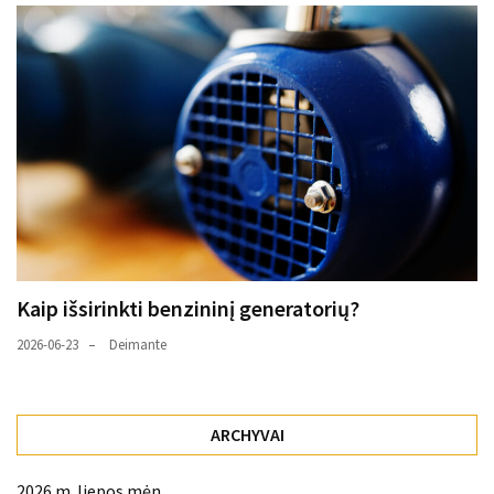
Kaip išsirinkti benzininį generatorių?
2026-06-23
Deimante
ARCHYVAI
2026 m. liepos mėn.