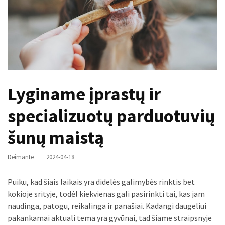
paplitę
mitai
Reduktorius
dujų
balionui:
maža
Lyginame įprastų ir
detalė,
kurios
specializuotų parduotuvių
svarbos
nereikėtų
šunų maistą
nuvertinti
Deimante
2024-04-18
Trys
pakeistos
Puiku, kad šiais laikais yra didelės galimybės rinktis bet
detalės,
kokioje srityje, todėl kiekvienas gali pasirinkti tai, kas jam
o
naudinga, patogu, reikalinga ir panašiai. Kadangi daugeliui
bildesys
pakankamai aktuali tema yra gyvūnai, tad šiame straipsnyje