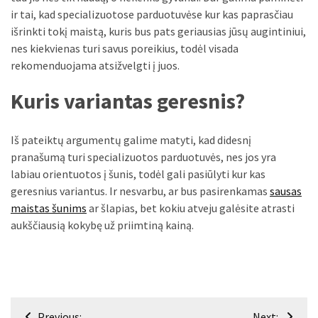
Verslas
ir tai, kad specializuotose parduotuvėse kur kas paprasčiau
(20)
išrinkti tokį maistą, kuris bus pats geriausias jūsų augintiniui,
nes kiekvienas turi savus poreikius, todėl visada
LAISVALAIKIS
rekomenduojama atsižvelgti į juos.
(19)
Kuris variantas geresnis?
Auto
(13)
Iš pateiktų argumentų galime matyti, kad didesnį
pranašumą turi specializuotos parduotuvės, nes jos yra
Uncategorized
labiau orientuotos į šunis, todėl gali pasiūlyti kur kas
(12)
geresnius variantus. Ir nesvarbu, ar bus pasirenkamas
sausas
Ekologija
maistas šunims
ar šlapias, bet kokiu atveju galėsite atrasti
(6)
aukščiausią kokybę už priimtiną kainą.
Navigacija
Previous:
Next: