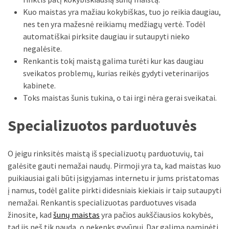
Kuo maistas yra mažiau kokybiškas, tuo jo reikia daugiau,
MOST
nes ten yra mažesnė reikiamų medžiagų vertė. Todėl
USED
CATEGORIES
automatiškai pirksite daugiau ir sutaupyti nieko
negalėsite.
Patarimai
Renkantis tokį maistą galima turėti kur kas daugiau
(96)
sveikatos problemų, kurias reikės gydyti veterinarijos
kabinete.
Prekės
Toks maistas šunis tukina, o tai irgi nėra gerai sveikatai.
(76)
Specializuotos parduotuvės
Paslaugos
(70)
O jeigu rinksitės maistą iš specializuotų parduotuvių, tai
galėsite gauti nemažai naudų. Pirmoji yra ta, kad maistas kuo
Namai
puikiausiai gali būti įsigyjamas internetu ir jums pristatomas
(38)
į namus, todėl galite pirkti didesniais kiekiais ir taip sutaupyti
Įdomybės
nemažai. Renkantis specializuotas parduotuves visada
(28)
žinosite, kad
šunų maistas
yra pačios aukščiausios kokybės,
tad jis neš tik naudą, o nekenks gyvūnui. Dar galima paminėti