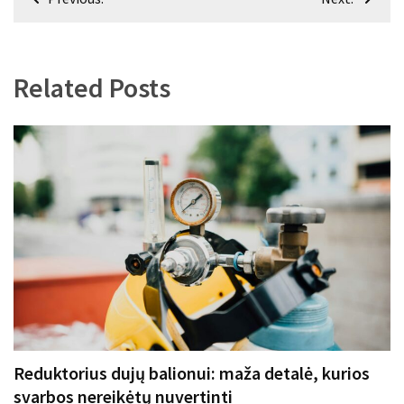
tarp
įrašų
Related Posts
Reduktorius dujų balionui: maža detalė, kurios
svarbos nereikėtų nuvertinti