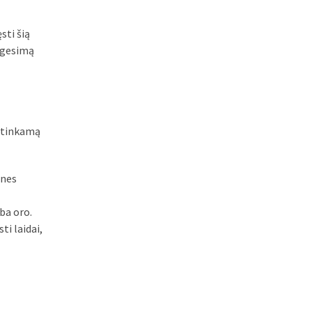
sti šią
užgesimą
i tinkamą
snes
ba oro.
ti laidai,