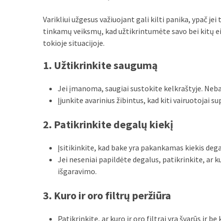
Varikliui užgesus važiuojant gali kilti panika, ypač jei 
tinkamų veiksmų, kad užtikrintumėte savo bei kitų ei
tokioje situacijoje.
1. Užtikrinkite saugumą
Jei įmanoma, saugiai sustokite kelkraštyje. Neb
Įjunkite avarinius žibintus, kad kiti vairuotojai s
2. Patikrinkite degalų kiekį
Įsitikinkite, kad bake yra pakankamas kiekis dega
Jei neseniai papildėte degalus, patikrinkite, ar
išgaravimo.
3. Kuro ir oro filtrų peržiūra
Patikrinkite, ar kuro ir oro filtrai yra švarūs ir be 