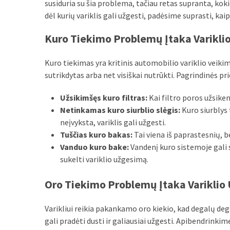
susiduria su šia problema, tačiau retas supranta, koki
MOST
dėl kurių variklis gali užgesti, padėsime suprasti, kaip
USED
CATEGORIES
Kuro Tiekimo Problemų Įtaka Varikli
Patarimai
Kuro tiekimas yra kritinis automobilio variklio veikim
(96)
sutrikdytas arba net visiškai nutrūkti. Pagrindinės pri
Prekės
Užsikimšęs kuro filtras:
Kai filtro poros užsike
(76)
Netinkamas kuro siurblio slėgis:
Kuro siurblys t
neįvyksta, variklis gali užgesti.
Paslaugos
Tuščias kuro bakas:
Tai viena iš paprastesnių, b
(70)
Vanduo kuro bake:
Vandenį kuro sistemoje gali s
sukelti variklio užgesimą.
Namai
(38)
Oro Tiekimo Problemų Įtaka Variklio
Įdomybės
Varikliui reikia pakankamo oro kiekio, kad degalų deg
(28)
gali pradėti dusti ir galiausiai užgesti. Apibendrinki