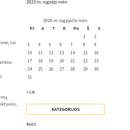
2023 m. rugsėjo mėn.
2026 m. rugpjūčio mėn.
Pr
A
T
K
Pn
Š
S
1
2
ime, tai
3
4
5
6
7
8
9
10
11
12
13
14
15
16
17
18
19
20
21
22
23
ariklio
24
25
26
27
28
29
30
io
31
« Lie
lemų.
ektyvios,
KATEGORIJOS
Auto