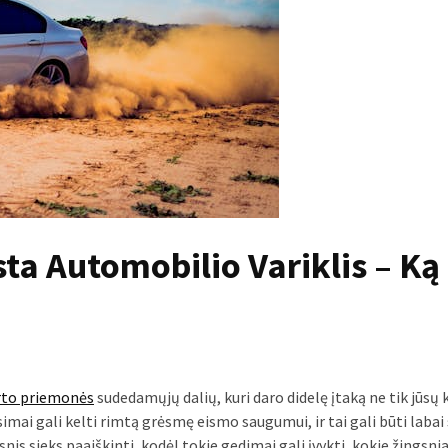
ta Automobilio Variklis – Ką
rto priemonės
sudedamųjų dalių, kuri daro didelę įtaką ne tik jūsų 
imai gali kelti rimtą grėsmę eismo saugumui, ir tai gali būti labai
psnis sieks paaiškinti, kodėl tokie gedimai gali įvykti, kokie žingsnia