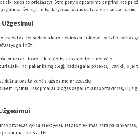
os tikrosios to priežastys. Straipsnyje aptarsime pagrindines priež
 jų galima išvengti, ir ką daryti susidūrus su tokiomis situacijomis.
o Užgesimui
o aspektas. Jei padidėja kuro tiekimo sutrikimai, variklio darbas ga
ežastys gali būti:
mša purvu ar kitomis dalelėmis, kuro srautas sumažėja.
uri užtikrinti pakankamą slėgį, kad degalai patektų į variklį, o jei 
et dažnai pasitaikančių užgesimo priežasčių.
ukelti rytiniai rasojimai ar blogas degalų transportavimas, ir jis g
 Užgesimui
imo procesas vyktų efektyviai. Jei oro tiekimas nėra pakankamas, 
me įmanomas priežastis: