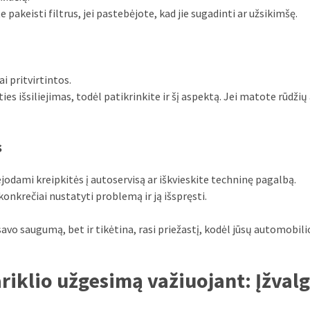
e pakeisti filtrus, jei pastebėjote, kad jie sugadinti ar užsikimšę.
i pritvirtintos.
s išsiliejimas, todėl patikrinkite ir šį aspektą. Jei matote rūdžių 
s
odami kreipkitės į autoservisą ar iškvieskite techninę pagalbą.
konkrečiai nustatyti problemą ir ją išspręsti.
 savo saugumą, bet ir tikėtina, rasi priežastį, kodėl jūsų automobilio
riklio užgesimą važiuojant: Įžvalg