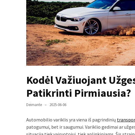
paplitę
mitai
Reduktorius
dujų
balionui:
maža
detalė,
kurios
svarbos
Kodėl Važiuojant Užges
nereikėtų
nuvertinti
Patikrinti Pirmiausia?
Trys
Deimante
2025-06-06
pakeistos
detalės,
Automobilio variklis yra viena iš pagrindinių
transpo
o
patogumui, bet ir saugumui. Variklio gedimai ar užges
bildesys
situacija tiek vairuotojui, tiek aplinkiniams. Šis strai