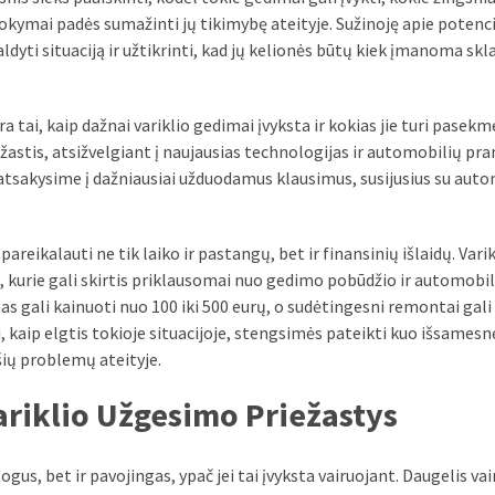
okymai padės sumažinti jų tikimybę ateityje. Sužinoję apie potenci
aldyti situaciją ir užtikrinti, kad jų kelionės būtų kiek įmanoma sk
ra tai, kaip dažnai variklio gedimai įvyksta ir kokias jie turi pasek
žastis, atsižvelgiant į naujausias technologijas ir automobilių p
 atsakysime į dažniausiai užduodamus klausimus, susijusius su aut
pareikalauti ne tik laiko ir pastangų, bet ir finansinių išlaidų. Varik
, kurie gali skirtis priklausomai nuo gedimo pobūdžio ir automobil
 gali kainuoti nuo 100 iki 500 eurų, o sudėtingesni remontai gali s
, kaip elgtis tokioje situacijoje, stengsimės pateikti kuo išsamesn
šių problemų ateityje.
riklio Užgesimo Priežastys
gus, bet ir pavojingas, ypač jei tai įvyksta vairuojant. Daugelis va