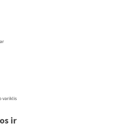
ar
 variklis
os ir