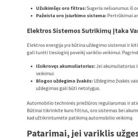
Verslas
Užsikimšęs oro filtras:
Sugeria nešvarumus iš oro
(20)
Pažeista oro įsiurbimo sistema:
Pertrūkimai ar 
LAISVALAIKIS
Elektros Sistemos Sutrikimų Įtaka Va
(19)
Elektros energija yra būtina uždegimo sistemai ir ki
Auto
gali turėti tiesioginį poveikį variklio veikimui. Pagri
(13)
Išsikrovęs akumuliatorius:
Jei akumuliatorius iš
Uncategorized
veikimui.
(12)
Blogos uždegimo žvakės:
Uždegimo žvakės vaidi
uždegimas gali būti netolygus.
Ekologija
(6)
Automobilio techninės priežiūros reguliarumas ir ati
Būtinai tikrinkite kuro filtrus, oro sistemas bei akum
kad užtikrintumėte patikimą automobilio veikimą.
Patarimai, jei variklis užg