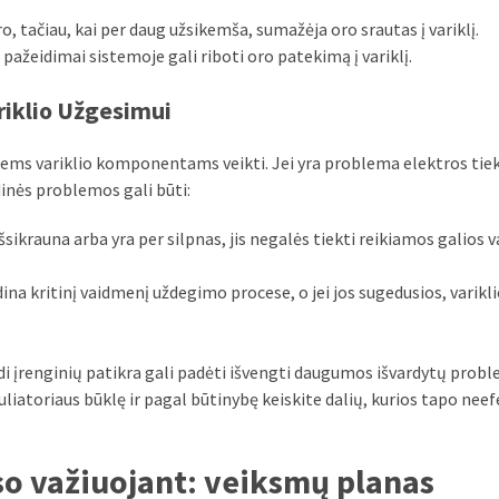
, tačiau, kai per daug užsikemša, sumažėja oro srautas į variklį.
pažeidimai sistemoje gali riboti oro patekimą į variklį.
riklio Užgesimui
tiems variklio komponentams veikti. Jei yra problema elektros tiek
ndinės problemos gali būti:
sikrauna arba yra per silpnas, jis negalės tiekti reikiamos galios v
na kritinį vaidmenį uždegimo procese, o jei jos sugedusios, varikl
di įrenginių patikra gali padėti išvengti daugumos išvardytų prob
uliatoriaus būklę ir pagal būtinybę keiskite dalių, kurios tapo neef
eso važiuojant: veiksmų planas