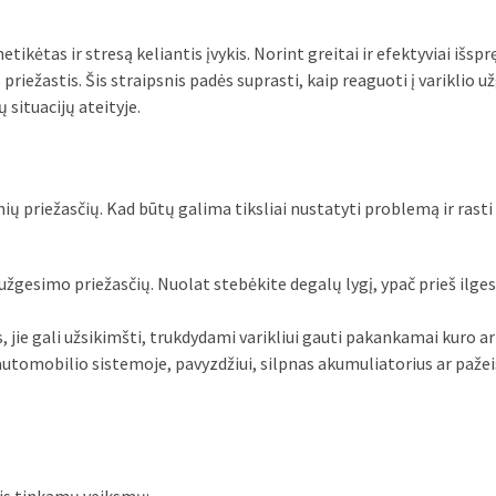
ikėtas ir stresą keliantis įvykis. Norint greitai ir efektyviai išsprę
priežastis. Šis straipsnis padės suprasti, kaip reaguoti į variklio 
 situacijų ateityje.
nių priežasčių. Kad būtų galima tiksliai nustatyti problemą ir rast
užgesimo priežasčių. Nuolat stebėkite degalų lygį, ypač prieš ilge
, jie gali užsikimšti, trukdydami varikliui gauti pakankamai kuro ar
utomobilio sistemoje, pavyzdžiui, silpnas akumuliatorius ar pažeis
mtis tinkamų veiksmų: