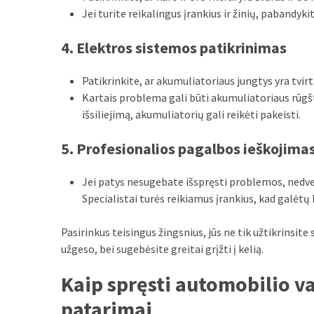
Jei turite reikalingus įrankius ir žinių, pabandykit
4. Elektros sistemos patikrinimas
Patikrinkite, ar akumuliatoriaus jungtys yra tvirta
Kartais problema gali būti akumuliatoriaus rūgštie
išsiliejimą, akumuliatorių gali reikėti pakeisti.
5. Profesionalios pagalbos ieškojima
Jei patys nesugebate išspręsti problemos, nedvej
Specialistai turės reikiamus įrankius, kad galėtų 
Pasirinkus teisingus žingsnius, jūs ne tik užtikrinsite
užgeso, bei sugebėsite greitai grįžti į kelią.
Kaip spręsti automobilio va
patarimai