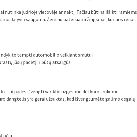
tai nutinka judrioje vietovėje ar naktį. Tačiau būtina išlikti ramiems
smo dalyvių saugumą. Žemiau pateikiami žingsniai, kuriuos reikėtų
andykite tempti automobilio veikiant srautui.
uprastų jūsų padėtį ir būtų atsargūs.
lų. Tai padės išvengti variklio užgesimo dėl kuro trūkumo.
 kuro dangtelis yra gerai užsuktas, kad išvengtumėte galimo degalų
kliūčių.