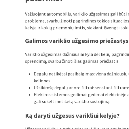
Važiuojant automobiliu, variklio užgesimas gali būti net
problemą, svarbu žinoti pagrindines tokios situacijos 
kelyje ir kokių priemonių imtis, siekiant išvengti tokių
Galimos variklio užgesimo priežastys
Variklio užgesimas dažniausiai kyla dėl kelių pagrindi
sprendimą, svarbu žinoti šias galimas priežastis:
Degalų netikėtai pasibaigimas: viena dažniausių 
keliones.
Užsikimšę degalų ar oro filtrai: senstant filtrams
Elektros sistemos gedimai: gedimai elektrinėje a
gali sukelti netikėtą variklio sustojimą.
Ką daryti užgesus varikliui kelyje?
Užgesus varikliui, svarbiausia yra išlikti ramiam ir i