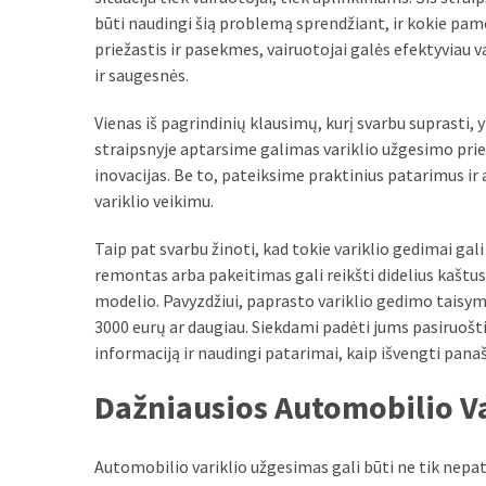
liko:
būti naudingi šią problemą sprendžiant, ir kokie pam
kaip
priežastis ir pasekmes, vairuotojai galės efektyviau v
atpažinti,
ir saugesnės.
kad
gedimo
Vienas iš pagrindinių klausimų, kurį svarbu suprasti, y
niekas
straipsnyje aptarsime galimas variklio užgesimo prie
neieškojo
inovacijas. Be to, pateiksime praktinius patarimus ir
variklio veikimu.
Krovinių
pervežimas
Taip pat svarbu žinoti, kad tokie variklio gedimai gali 
iš
remontas arba pakeitimas gali reikšti didelius kaštus
Suomijos:
modelio. Pavyzdžiui, paprasto variklio gedimo taisymas
kiek
3000 eurų ar daugiau. Siekdami padėti jums pasiruošti
laiko
informaciją ir naudingi patarimai, kaip išvengti pana
iš
tikrųjų
Dažniausios Automobilio Va
trunka
pristatymas?
Automobilio variklio užgesimas gali būti ne tik nepato