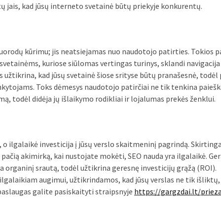
otų jais, kad jūsų interneto svetainė būtų priekyje konkurentų.
 nuorodų kūrimu; jis neatsiejamas nuo naudotojo patirties. Tokios 
vetainėms, kuriose siūlomas vertingas turinys, sklandi navigacija 
 užtikrina, kad jūsų svetainė šiose srityse būtų pranašesnė, todėl
nkytojams. Toks dėmesys naudotojo patirčiai ne tik tenkina paieš
ą, todėl didėja jų išlaikymo rodikliai ir lojalumas prekės ženklui.
 o ilgalaikė investicija į jūsų verslo skaitmeninį pagrindą. Skirting
ačią akimirką, kai nustojate mokėti, SEO nauda yra ilgalaikė. Ger
a organinį srautą, todėl užtikrina geresnę investicijų grąžą (ROI).
galaikiam augimui, užtikrindamos, kad jūsų verslas ne tik išliktų, 
aslaugas galite pasiskaityti straipsnyje
https://gargzdai.lt/priez