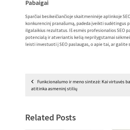
Pabaigai
Sparčiai besikeičiančioje skaitmeninėje aplinkoje SE
konkurencinį pranašumą, padeda įveikti sudėtingus pa
ilgalaikius rezultatus. Iš esmės profesionalios SEO p
potencialą ir atveriantis kelią neprilygstamai sėkmei i
leisti investuoti į SEO paslaugas, o apie tai, ar galite 
Navigacija
Funkcionalumo ir meno sintezė: Kai virtuvės ba
tarp
atitinka asmeninį stilių
įrašų
Related Posts