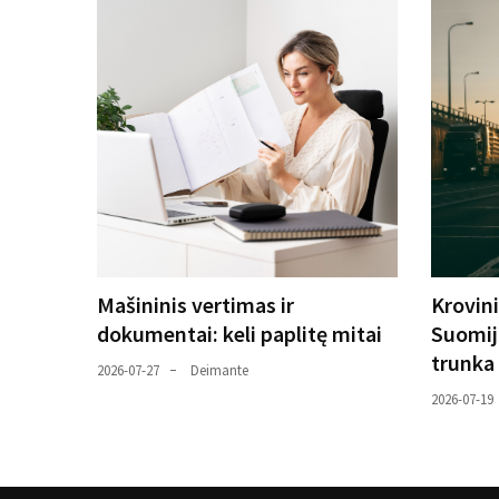
Mašininis vertimas ir
Krovin
dokumentai: keli paplitę mitai
Suomijo
trunka
2026-07-27
Deimante
2026-07-19