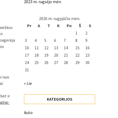
2023 m. rugsėjo mėn.
2026 m. rugpjūčio mėn.
Pr
A
T
K
Pn
Š
S
paieškos
1
2
ir
 pagerėja
3
4
5
6
7
8
9
kos
10
11
12
13
14
15
16
17
18
19
20
21
22
23
24
25
26
27
28
29
30
31
ai nuo
« Lie
ai
bet ir
KATEGORIJOS
astys-
Auto