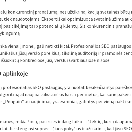
lų konkurencinį pranašumą, nes užtikrina, kad jų svetainės būtų 
s, tiek naudotojams. Ekspertiškai optimizuota svetainė užima au
desnį pasitikėjimą tarp potencialių klientų. Šis konkurencinis pranaš
vybingumą.
ka vienai įmonei, gali netikti kitai. Profesionalios SEO paslaugos 
 unikalius jūsų verslo poreikius, tikslinę auditoriją ir pramonės ten
 išsiskirtų konkrečiose jūsų verslui svarbiausiose nišose.
 aplinkoje
i į profesionalias SEO paslaugas, yra nuolat besikeičiantys paieško
algoritmą atnaujina tūkstančius kartų per metus, kai kurie pakeit
 ir „Penguin” atnaujinimai, yra esminiai, galintys per vieną naktį s
ekmes, reikia žinių, patirties ir daug laiko – išteklių, kurių daugu
rtai. Jie stengiasi suprasti šiuos pokyčius ir užtikrinti, kad jūsų SEO