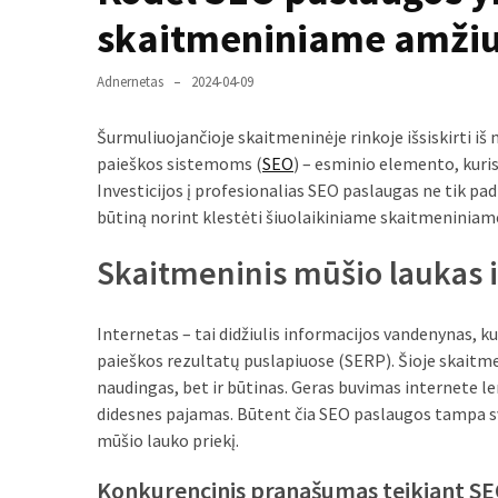
liko:
skaitmeniniame amžiu
kaip
atpažinti,
kad
Adnernetas
2024-04-09
gedimo
niekas
Šurmuliuojančioje skaitmeninėje rinkoje išsiskirti iš 
neieškojo
paieškos sistemoms (
SEO
) – esminio elemento, kuris
Investicijos į profesionalias SEO paslaugas ne tik p
Krovinių
būtiną norint klestėti šiuolaikiniame skaitmeniniame
pervežimas
Skaitmeninis mūšio laukas 
iš
Suomijos:
kiek
Internetas – tai didžiulis informacijos vandenynas, k
laiko
paieškos rezultatų puslapiuose (SERP). Šioje skait
iš
naudingas, bet ir būtinas. Geras buvimas internete lem
tikrųjų
didesnes pajamas. Būtent čia SEO paslaugos tampa sva
trunka
mūšio lauko priekį.
pristatymas?
Konkurencinis pranašumas teikiant SE