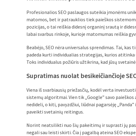
MOST
Profesionalios SEO paslaugos suteikia įmonėms unika
USED
matomos, bet ir patrauklios tiek paieškos sistemom
CATEGORIES
pozicijas, o tai reiškia didesnį organinį srautą ir di
labai svarbus rinkoje, kurioje matomumas reiškia gy
Patarimai
(96)
Beabėjo, SEO nėra universalus sprendimas. Tai, kas tin
padeda kurti individualias strategijas, kurios atitinka
Prekės
Toks individualus požiūris užtikrina, kad jūsų svetainė
(76)
Supratimas nuolat besikeičiančioje SEO
Paslaugos
(70)
Viena iš svarbiausių priežasčių, kodėl verta investuot
sistemų algoritmai. Vien tik „Google” savo paieškos 
Namai
nedideli, o kiti, pavyzdžiui, liūdnai pagarsėję „Panda”
(38)
paveikti svetainių reitingus.
Įdomybės
Norint neatsilikti nuo šių pakeitimų ir suprasti jų pas
(28)
negali sau leisti skirti. Čia į pagalbą ateina SEO ekspe