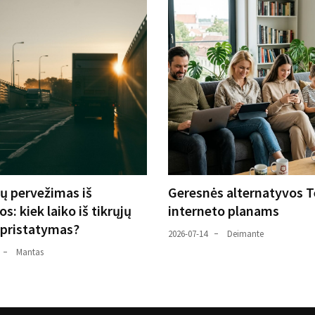
ių pervežimas iš
Geresnės alternatyvos T
s: kiek laiko iš tikrųjų
interneto planams
 pristatymas?
2026-07-14
Deimante
Mantas