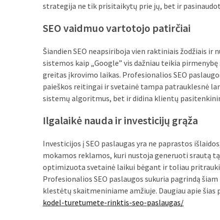
strategija ne tik prisitaikytų prie jų, bet ir pasinaud
Verslas
(20)
SEO vaidmuo vartotojo patirčiai
LAISVALAIKIS
Šiandien SEO neapsiriboja vien raktiniais žodžiais ir
(19)
sistemos kaip „Google” vis dažniau teikia pirmenybę s
Auto
greitas įkrovimo laikas. Profesionalios SEO paslaugos
(13)
paieškos reitingai ir svetainė tampa patrauklesnė la
sistemų algoritmus, bet ir didina klientų pasitenkinim
Uncategorized
Ilgalaikė nauda ir investicijų grąža
(12)
Ekologija
Investicijos į SEO paslaugas yra ne paprastos išlaidos,
(6)
mokamos reklamos, kuri nustoja generuoti srautą tą p
optimizuota svetainė laikui bėgant ir toliau pritrauki
Profesionalios SEO paslaugos sukuria pagrindą šiam il
klestėtų skaitmeniniame amžiuje. Daugiau apie šias p
kodel-turetumete-rinktis-seo-paslaugas/