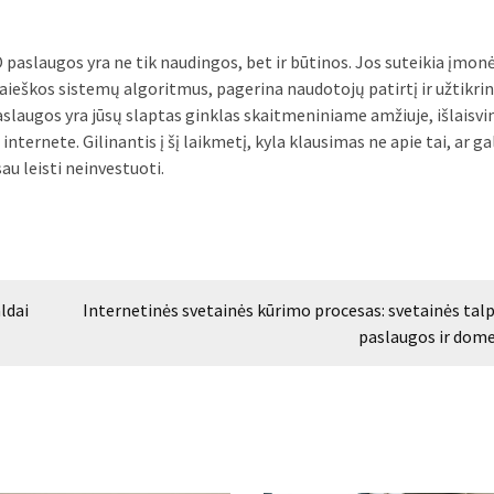
O paslaugos yra ne tik naudingos, bet ir būtinos. Jos suteikia įmo
ieškos sistemų algoritmus, pagerina naudotojų patirtį ir užtikri
aslaugos yra jūsų slaptas ginklas skaitmeniniame amžiuje, išlaisvi
nternete. Gilinantis į šį laikmetį, kyla klausimas ne apie tai, ar ga
sau leisti neinvestuoti.
ldai
Internetinės svetainės kūrimo procesas: svetainės tal
paslaugos ir dom