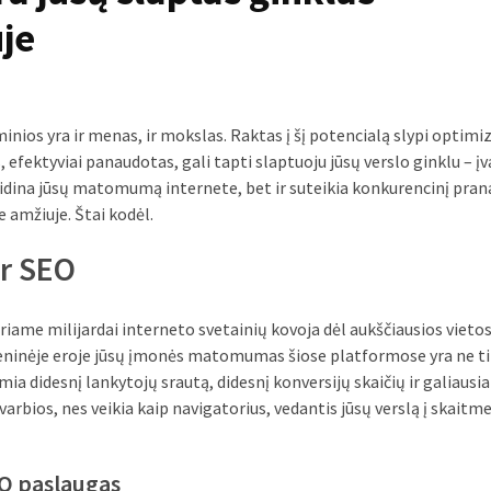
je
minios yra ir menas, ir mokslas. Raktas į šį potencialą slypi optim
, efektyviai panaudotas, gali tapti slaptuoju jūsų verslo ginklu – į
adidina jūsų matomumą internete, bet ir suteikia konkurencinį pra
 amžiuje. Štai kodėl.
ir SEO
uriame milijardai interneto svetainių kovoja dėl aukščiausios vieto
meninėje eroje jūsų įmonės matomumas šiose platformose yra ne ti
ia didesnį lankytojų srautą, didesnį konversijų skaičių ir galiausia
rbios, nes veikia kaip navigatorius, vedantis jūsų verslą į skaitm
O paslaugas