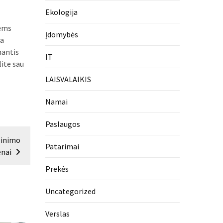
Ekologija
nėms
Įdomybės
na
nantis
IT
lite sau
LAISVALAIKIS
Namai
Paslaugos
pinimo
Patarimai
enai
Prekės
Uncategorized
Verslas