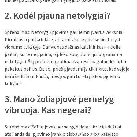
mėnesį, apsvarstykite galimybę juos pakeisti šviežiais.
MOST
2. Kodėl pjauna netolygiai?
USED
CATEGORIES
Sprendimas: Netolygų pjovimą gali lemti įvairūs veiksniai.
Patarimai
Pirmiausia patikrinkite, ar ratai visose pusėse nustatyti
(96)
viename aukštyje. Dar vienas dažnas kaltininkas – nudilę
peiliai, kurie ne pjauna, o plėšo žolę, todėl ji nupjaunama
Prekės
netolygiai. Šią problemą galima išspręsti pagalandus arba
(76)
pakeitus peilius. Be to, prieš pjaudami įsitikinkite, kad vejoje
nėra šiukšlių ir kliūčių, nes jos gali turėti įtakos pjovimo
Paslaugos
kokybei.
(70)
3. Mano žoliapjovė pernelyg
Namai
(38)
vibruoja. Kas negerai?
Įdomybės
Sprendimas: Žoliapjovės pernelyg didelė vibracija dažnai
(28)
atsiranda dėl pjovimo įrankio disbalanso arba pažeisto