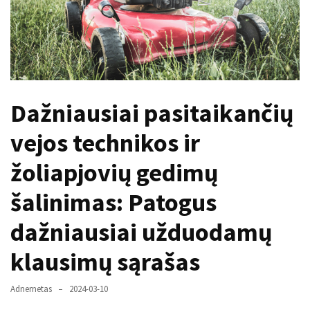
paplitę
mitai
Reduktorius
dujų
balionui:
Dažniausiai pasitaikančių
maža
detalė,
vejos technikos ir
kurios
svarbos
žoliapjovių gedimų
nereikėtų
šalinimas: Patogus
nuvertinti
dažniausiai užduodamų
Trys
pakeistos
klausimų sąrašas
detalės,
o
Adnernetas
2024-03-10
bildesys