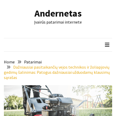
Skip
Skip
to
to
Andernetas
content
content
NAUJAUSI
Įvairūs patarimai internete
ĮRAŠAI
Šis
įrankis
gali
nulemti,
ar
Home
Patarimai
trinkelės
Dažniausiai pasitaikančių vejos technikos ir žoliapjovių
gedimų šalinimas: Patogus dažniausiai užduodamų klausimų
tarnaus
sąrašas
dešimtmečius
Mašininis
vertimas
ir
dokumentai:
keli