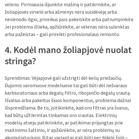
veleno. Pirmiausia išjunkite mašiną ir patikrinkite, ar
Verslas
žoliapjovės virvelė arba ašmenys nėra susidėvėję arba
(20)
nevienodo ilgio, prireikus juos pakeiskite arba patrumpinkite.
LAISVALAIKIS
Jei problema išlieka, apžiūrėkite, ar velenas nėra sulenktas
(19)
arba pažeistas – gali prireikti profesionalaus remonto.
4. Kodėl mano žoliapjovė nuolat
Auto
(13)
stringa?
Uncategorized
(12)
Sprendimas: Vėjapjovė gali užstrigti dėl kelių priežasčių.
Dujomis varomuose modeliuose tai gali būti dėl nešvaraus
Ekologija
karbiuratoriaus arba degalų filtro, ribojančio degalų srautą.
(6)
Išvalius arba pakeitus šiuos komponentus, problema dažnai
išsprendžiama. Be to, įsitikinkite, kad oro filtras yra švarus,
kad būtų užtikrintas tinkamas oro srautas. Elektrinių
modelių atveju patikrinkite, ar patikimai prijungtas prie
maitinimo šaltinio, ir apžiūrėkite, ar nėra problemų su
akumuliatoriumi. Kitas variantas gali būti per didelė žolė –