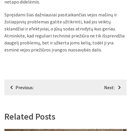
netapo didelėmis.
Spręsdami šias dažniausiai pasitaikančias vejos mašinų ir
žoliapjovių problemas galite užtikrinti, kad jos veiktų
sklandžiai ir efektyviai, o jūsų sodas atrodytų kuo geriau.
Atminkite, kad reguliari techninė priežiūra ne tik išsprendžia
daugelį problemų, bet ir užkerta joms kelią, todėl ji yra
esminė vejos priežiūros įrangos nuosavybės dalis.
Navigacija
Previous:
Next:
tarp
įrašų
Related Posts