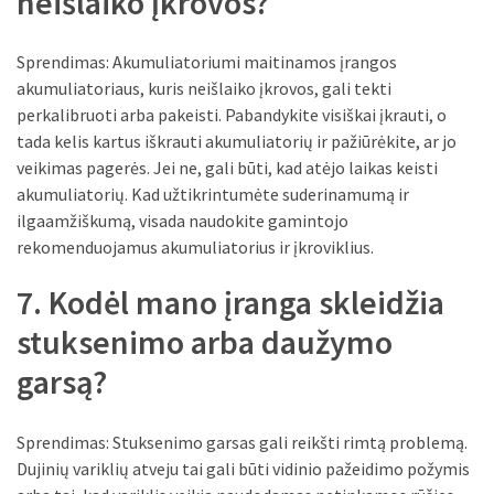
neišlaiko įkrovos?
Sprendimas: Akumuliatoriumi maitinamos įrangos
akumuliatoriaus, kuris neišlaiko įkrovos, gali tekti
perkalibruoti arba pakeisti. Pabandykite visiškai įkrauti, o
tada kelis kartus iškrauti akumuliatorių ir pažiūrėkite, ar jo
veikimas pagerės. Jei ne, gali būti, kad atėjo laikas keisti
akumuliatorių. Kad užtikrintumėte suderinamumą ir
ilgaamžiškumą, visada naudokite gamintojo
rekomenduojamus akumuliatorius ir įkroviklius.
7. Kodėl mano įranga skleidžia
stuksenimo arba daužymo
garsą?
Sprendimas: Stuksenimo garsas gali reikšti rimtą problemą.
Dujinių variklių atveju tai gali būti vidinio pažeidimo požymis