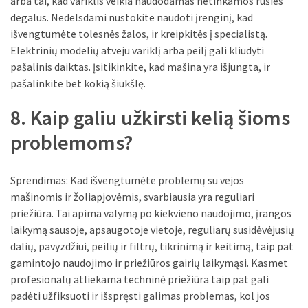
arba tai, kad variklis veikia naudodamas netinkamos rūšies
degalus. Nedelsdami nustokite naudoti įrenginį, kad
išvengtumėte tolesnės žalos, ir kreipkitės į specialistą.
Elektrinių modelių atveju variklį arba peilį gali kliudyti
pašalinis daiktas. Įsitikinkite, kad mašina yra išjungta, ir
pašalinkite bet kokią šiukšlę.
8. Kaip galiu užkirsti kelią šioms
problemoms?
Sprendimas: Kad išvengtumėte problemų su vejos
mašinomis ir žoliapjovėmis, svarbiausia yra reguliari
priežiūra. Tai apima valymą po kiekvieno naudojimo, įrangos
laikymą sausoje, apsaugotoje vietoje, reguliarų susidėvėjusių
dalių, pavyzdžiui, peilių ir filtrų, tikrinimą ir keitimą, taip pat
gamintojo naudojimo ir priežiūros gairių laikymąsi. Kasmet
profesionalų atliekama techninė priežiūra taip pat gali
padėti užfiksuoti ir išspręsti galimas problemas, kol jos