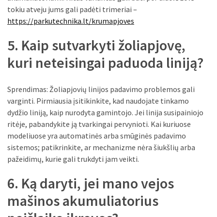
tokiu atveju jums gali padėti trimeriai –
https://parkutechnika.lt/krumapjoves
5. Kaip sutvarkyti žoliapjovę,
kuri neteisingai paduoda liniją?
Sprendimas: Žoliapjovių linijos padavimo problemos gali
varginti. Pirmiausia įsitikinkite, kad naudojate tinkamo
dydžio liniją, kaip nurodyta gamintojo. Jei linija susipainiojo
ritėje, pabandykite ją tvarkingai pervynioti. Kai kuriuose
modeliuose yra automatinės arba smūginės padavimo
sistemos; patikrinkite, ar mechanizme nėra šiukšlių arba
pažeidimų, kurie gali trukdyti jam veikti.
6. Ką daryti, jei mano vejos
mašinos akumuliatorius