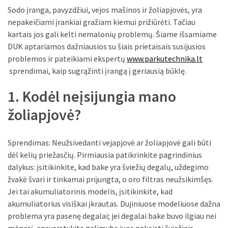
liko:
Sodo įranga, pavyzdžiui, vejos mašinos ir žoliapjovės, yra
kaip
nepakeičiami įrankiai gražiam kiemui prižiūrėti. Tačiau
atpažinti,
kartais jos gali kelti nemalonių problemų. Šiame išsamiame
kad
DUK aptariamos dažniausios su šiais prietaisais susijusios
gedimo
problemos ir pateikiami ekspertų
www.parkutechnika.lt
niekas
sprendimai, kaip sugrąžinti įrangą į geriausią būklę.
neieškojo
1. Kodėl neįsijungia mano
Krovinių
pervežimas
žoliapjovė?
iš
Suomijos:
Sprendimas: Neužsivedanti vejapjovė ar žoliapjovė gali būti
kiek
dėl kelių priežasčių. Pirmiausia patikrinkite pagrindinius
laiko
dalykus: įsitikinkite, kad bake yra šviežių degalų, uždegimo
iš
žvakė švari ir tinkamai prijungta, o oro filtras neužsikimšęs.
tikrųjų
Jei tai akumuliatorinis modelis, įsitikinkite, kad
trunka
akumuliatorius visiškai įkrautas. Dujiniuose modeliuose dažna
pristatymas?
problema yra pasenę degalai; jei degalai bake buvo ilgiau nei