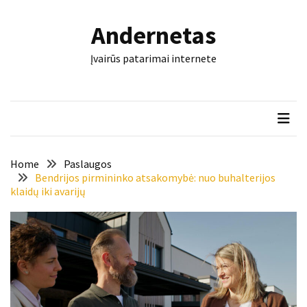
Skip
Skip
to
to
Andernetas
content
content
NAUJAUSI
Įvairūs patarimai internete
ĮRAŠAI
Laivo
nuoma
šeimos
išvykai:
ką
Home
Paslaugos
verta
Bendrijos pirmininko atsakomybė: nuo buhalterijos
klaidų iki avarijų
žinoti
prieš
plaukiant
su
vaikais?
Šis
įrankis