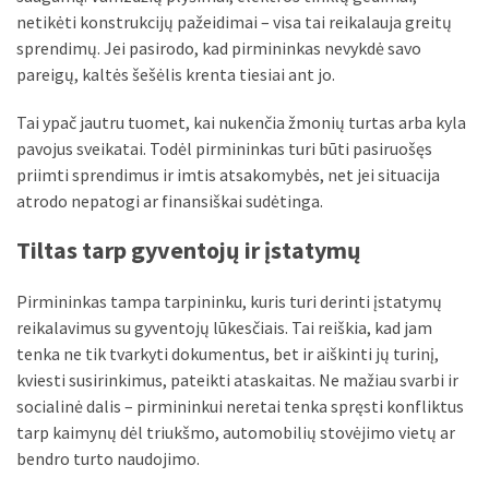
netikėti konstrukcijų pažeidimai – visa tai reikalauja greitų
Verslas
sprendimų. Jei pasirodo, kad pirmininkas nevykdė savo
(20)
pareigų, kaltės šešėlis krenta tiesiai ant jo.
LAISVALAIKIS
Tai ypač jautru tuomet, kai nukenčia žmonių turtas arba kyla
(20)
pavojus sveikatai. Todėl pirmininkas turi būti pasiruošęs
priimti sprendimus ir imtis atsakomybės, net jei situacija
Auto
atrodo nepatogi ar finansiškai sudėtinga.
(13)
Tiltas tarp gyventojų ir įstatymų
Uncategorized
(12)
Pirmininkas tampa tarpininku, kuris turi derinti įstatymų
reikalavimus su gyventojų lūkesčiais. Tai reiškia, kad jam
Ekologija
tenka ne tik tvarkyti dokumentus, bet ir aiškinti jų turinį,
(6)
kviesti susirinkimus, pateikti ataskaitas. Ne mažiau svarbi ir
socialinė dalis – pirmininkui neretai tenka spręsti konfliktus
tarp kaimynų dėl triukšmo, automobilių stovėjimo vietų ar
bendro turto naudojimo.