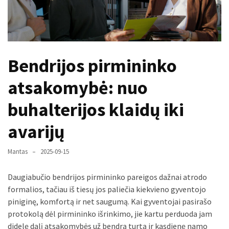
gali
nulemti,
ar
trinkelės
Bendrijos pirmininko
tarnaus
dešimtmečius
atsakomybė: nuo
Mašininis
buhalterijos klaidų iki
vertimas
ir
avarijų
dokumentai:
keli
Mantas
2025-09-15
paplitę
mitai
Daugiabučio bendrijos pirmininko pareigos dažnai atrodo
formalios, tačiau iš tiesų jos paliečia kiekvieno gyventojo
Reduktorius
piniginę, komfortą ir net saugumą. Kai gyventojai pasirašo
dujų
protokolą dėl pirmininko išrinkimo, jie kartu perduoda jam
balionui:
didelę dalį atsakomybės už bendrą turtą ir kasdienę namo