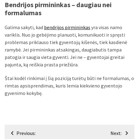
Bendrijos pirmininkas – daugiau nei
formalumas
Galima sakyti, kad
bendrijos pirmininkas
yra visas namo
variklis. Nuo jo gebėjimo planuoti, komunikuoti ir spręsti
problemas priklauso tiek gyventojų kišenės, tiek kasdienė
ramybė. Jei pirmininkas atsakingas, daugiabutis tampa
patogia ir saugia vieta gyventi. Jei ne – gyventojai greitai
pajunta, ką reiškia prasta priežiūra.
Štai kodėl rinkimai į šią poziciją turėtų būti ne formalumas, o
rimtas apsisprendimas, kuris lemia kiekvieno gyventojo
gyvenimo kokybę.
Navigacija
Previous:
Next: