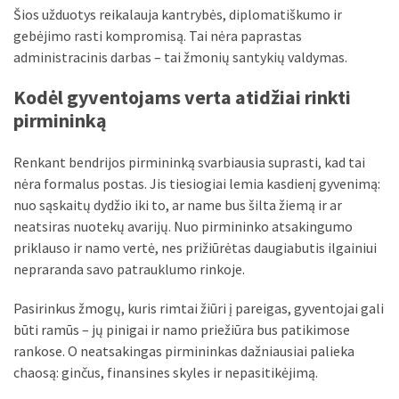
Šios užduotys reikalauja kantrybės, diplomatiškumo ir
gebėjimo rasti kompromisą. Tai nėra paprastas
administracinis darbas – tai žmonių santykių valdymas.
Kodėl gyventojams verta atidžiai rinkti
pirmininką
Renkant bendrijos pirmininką svarbiausia suprasti, kad tai
nėra formalus postas. Jis tiesiogiai lemia kasdienį gyvenimą:
nuo sąskaitų dydžio iki to, ar name bus šilta žiemą ir ar
neatsiras nuotekų avarijų. Nuo pirmininko atsakingumo
priklauso ir namo vertė, nes prižiūrėtas daugiabutis ilgainiui
nepraranda savo patrauklumo rinkoje.
Pasirinkus žmogų, kuris rimtai žiūri į pareigas, gyventojai gali
būti ramūs – jų pinigai ir namo priežiūra bus patikimose
rankose. O neatsakingas pirmininkas dažniausiai palieka
chaosą: ginčus, finansines skyles ir nepasitikėjimą.