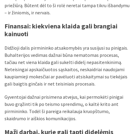
maža
priežiūrą. Būtent dėl to ši rolė neretai tampa tikru išbandymu
detalė,
– ir žiniomis, ir nervais.
kurios
svarbos
Finansai: kiekviena klaida gali brangiai
nereikėtų
kainuoti
nuvertinti
Didžioji dalis pirmininko atsakomybės yra susijusi su pinigais.
Trys
Buhalterijos vedimas dažnai būna nematomas procesas,
pakeistos
tačiau net viena klaida gali sukelti didelį nepasitenkinimą.
detalės,
Neteisingai apskaičiuotos sąskaitos, neskaidriai naudojami
o
kaupiamieji mokesčiai ar pavėluoti atsiskaitymai su tiekėjais
bildesys
gali baigtis ginčais ir net teisiniais procesais.
liko:
kaip
Gyventojai dažnai prisimena atvejus, kai permokėti pinigai
atpažinti,
buvo grąžinti tik po teismo sprendimų, o kaltė krito ant
kad
pirmininko. Todėl ši pareiga reikalauja kruopštumo,
gedimo
skaidrumo ir aiškios komunikacijos.
niekas
neieškojo
Maži darbai, kurie gali tapti didelėmis