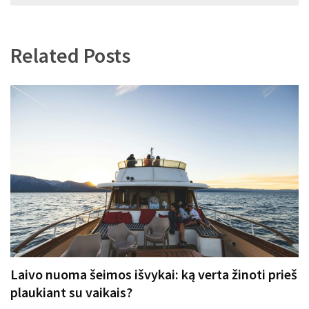
tarp
įrašų
Related Posts
Laivo nuoma šeimos išvykai: ką verta žinoti prieš
plaukiant su vaikais?