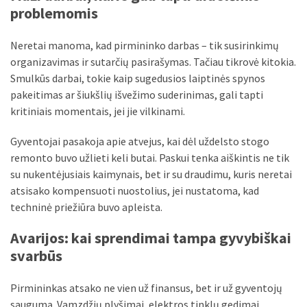
problemomis
MOST
Neretai manoma, kad pirmininko darbas – tik susirinkimų
USED
CATEGORIES
organizavimas ir sutarčių pasirašymas. Tačiau tikrovė kitokia.
Smulkūs darbai, tokie kaip sugedusios laiptinės spynos
pakeitimas ar šiukšlių išvežimo suderinimas, gali tapti
Patarimai
kritiniais momentais, jei jie vilkinami.
(97)
Gyventojai pasakoja apie atvejus, kai dėl uždelsto stogo
Prekės
remonto buvo užlieti keli butai. Paskui tenka aiškintis ne tik
(76)
su nukentėjusiais kaimynais, bet ir su draudimu, kuris neretai
atsisako kompensuoti nuostolius, jei nustatoma, kad
Paslaugos
techninė priežiūra buvo apleista.
(71)
Avarijos: kai sprendimai tampa gyvybiškai
Namai
svarbūs
(38)
Įdomybės
Pirmininkas atsako ne vien už finansus, bet ir už gyventojų
(28)
saugumą. Vamzdžių plyšimai, elektros tinklų gedimai,