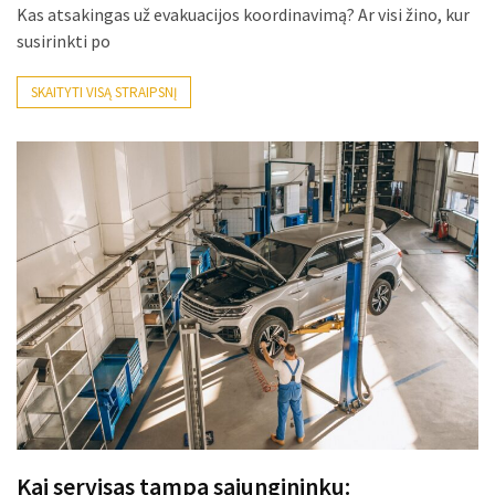
Kas atsakingas už evakuacijos koordinavimą? Ar visi žino, kur
MOST
susirinkti po
USED
CATEGORIES
SKAITYTI VISĄ STRAIPSNĮ
Patarimai
(96)
Prekės
(76)
Paslaugos
(70)
Namai
(38)
Įdomybės
(28)
Kai servisas tampa sąjungininku: