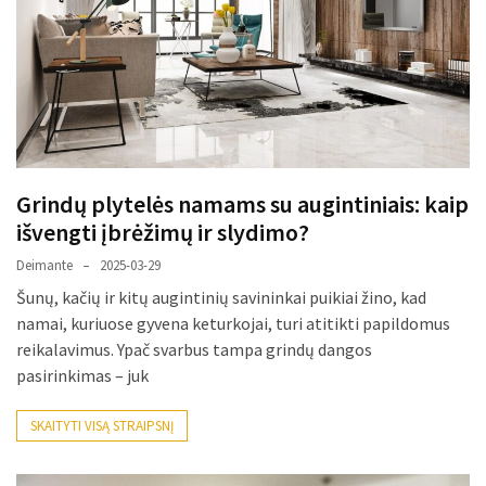
paplitę
mitai
Reduktorius
dujų
balionui:
maža
Grindų plytelės namams su augintiniais: kaip
detalė,
išvengti įbrėžimų ir slydimo?
kurios
svarbos
Deimante
2025-03-29
nereikėtų
Šunų, kačių ir kitų augintinių savininkai puikiai žino, kad
nuvertinti
namai, kuriuose gyvena keturkojai, turi atitikti papildomus
reikalavimus. Ypač svarbus tampa grindų dangos
Trys
pasirinkimas – juk
pakeistos
detalės,
SKAITYTI VISĄ STRAIPSNĮ
o
bildesys