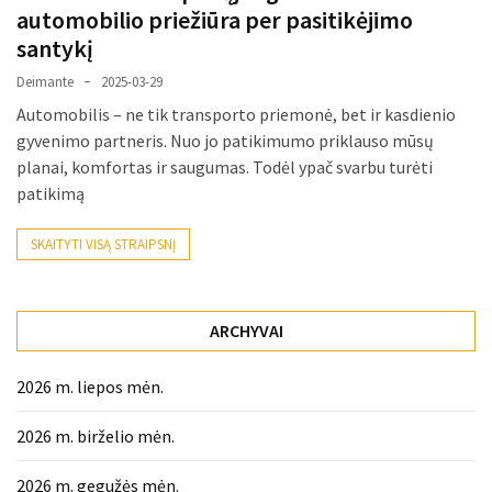
automobilio priežiūra per pasitikėjimo
Verslas
(20)
santykį
Deimante
2025-03-29
LAISVALAIKIS
Automobilis – ne tik transporto priemonė, bet ir kasdienio
(19)
gyvenimo partneris. Nuo jo patikimumo priklauso mūsų
planai, komfortas ir saugumas. Todėl ypač svarbu turėti
Auto
patikimą
(13)
Uncategorized
SKAITYTI VISĄ STRAIPSNĮ
(12)
Ekologija
ARCHYVAI
(6)
2026 m. liepos mėn.
2026 m. birželio mėn.
2026 m. gegužės mėn.