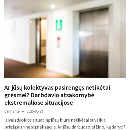
liko:
kaip
atpažinti,
kad
gedimo
niekas
neieškojo
Krovinių
pervežimas
iš
Suomijos:
kiek
Ar jūsų kolektyvas pasirengęs netikėtai
laiko
grėsmei? Darbdavio atsakomybė
iš
ekstremaliose situacijose
tikrųjų
trunka
Deimante
2025-03-29
pristatymas?
Įsivaizduokite situaciją: jūsų biure netikėtai suveikia
priešgaisrinė signalizacija. Ar jūsų darbuotojai žino, ką daryti?