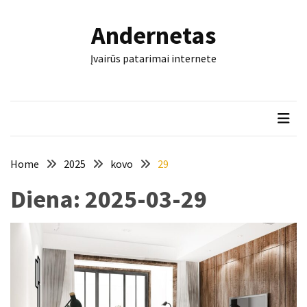
Skip
Skip
to
to
Andernetas
content
content
NAUJAUSI
Įvairūs patarimai internete
ĮRAŠAI
Šis
įrankis
gali
nulemti,
ar
Home
2025
kovo
29
trinkelės
Diena:
2025-03-29
tarnaus
dešimtmečius
Mašininis
vertimas
ir
dokumentai:
keli