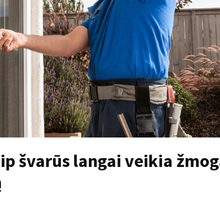
aip švarūs langai veikia žmo
ą