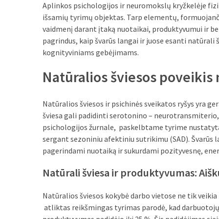
liko:
Aplinkos psichologijos ir neuromokslų kryžkelėje fiz
kaip
išsamių tyrimų objektas. Tarp elementų, formuojanči
atpažinti,
vaidmenį darant įtaką nuotaikai, produktyvumui ir ben
kad
pagrindus, kaip švarūs langai ir juose esanti natūrali
gedimo
kognityviniams gebėjimams.
niekas
neieškojo
Natūralios šviesos poveikis 
Krovinių
Natūralios šviesos ir psichinės sveikatos ryšys yra ge
pervežimas
šviesa gali padidinti serotonino – neurotransmiterio, s
iš
psichologijos žurnale, paskelbtame tyrime nustatyta
Suomijos:
sergant sezoniniu afektiniu sutrikimu (SAD). Švarūs l
kiek
pagerindami nuotaiką ir sukurdami pozityvesnę, energ
laiko
iš
Natūrali šviesa ir produktyvumas: Aišk
tikrųjų
trunka
Natūralios šviesos kokybė darbo vietose ne tik veikia 
pristatymas?
atliktas reikšmingas tyrimas parodė, kad darbuotojų,