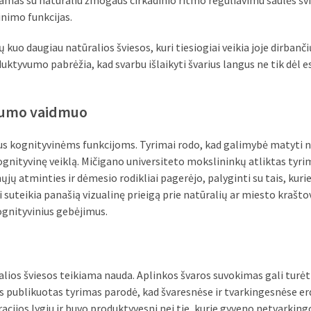
amas su natūraliu žmogaus cirkadinio ritmo reguliavimu saulės švi
inimo funkcijas.
ų kuo daugiau natūralios šviesos, kuri tiesiogiai veikia joje dirban
uktyvumo pabrėžia, kad svarbu išlaikyti švarius langus ne tik dėl e
škumo vaidmuo
us kognityvinėms funkcijoms. Tyrimai rodo, kad galimybė matyti n
kognityvinę veiklą. Mičigano universiteto mokslininkų atliktas tyri
jų atminties ir dėmesio rodikliai pagerėjo, palyginti su tais, kuri
i suteikia panašią vizualinę prieigą prie natūralių ar miesto krašto
kognityvinius gebėjimus.
alios šviesos teikiama nauda. Aplinkos švaros suvokimas gali turėti
tus publikuotas tyrimas parodė, kad švaresnėse ir tvarkingesnėse e
jos lygiu ir buvo produktyvesni nei tie, kurie gyveno netvarking