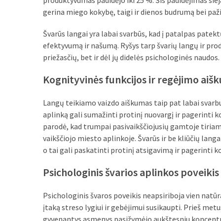
produktyvumas padidėjo iki 25 %. Šis padidėjimas siej
gerina miego kokybę, taigi ir dienos budrumą bei paž
MOST
USED
CATEGORIES
Švarūs langai yra labai svarbūs, kad į patalpas patekt
efektyvumą ir našumą. Ryšys tarp švarių langų ir prod
priežasčių, bet ir dėl jų didelės psichologinės naudos.
Patarimai
(96)
Kognityvinės funkcijos ir regėjimo ai
Prekės
Langų teikiamo vaizdo aiškumas taip pat labai svarb
(76)
aplinką gali sumažinti protinį nuovargį ir pagerinti 
Paslaugos
parodė, kad trumpai pasivaikščiojusių gamtoje tiriamų
(70)
vaikščiojo miesto aplinkoje. Švarūs ir be kliūčių langa
o tai gali paskatinti protinį atsigavimą ir pagerinti 
Namai
Psichologinis švarios aplinkos poveikis
(38)
Įdomybės
Psichologinis švaros poveikis neapsiriboja vien natūr
(28)
įtaką streso lygiui ir gebėjimui susikaupti. Prieš me
gyvenantys asmenys pasižymėjo aukštesniu koncentraci