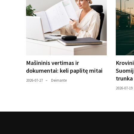
Mašininis vertimas ir
Krovin
dokumentai: keli paplitę mitai
Suomijo
trunka
2026-07-27
Deimante
2026-07-19