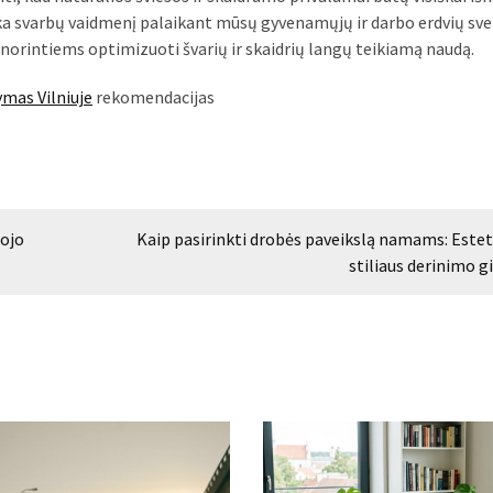
a svarbų vaidmenį palaikant mūsų gyvenamųjų ir darbo erdvių svei
, norintiems optimizuoti švarių ir skaidrių langų teikiamą naudą.
ymas Vilniuje
rekomendacijas
mojo
Kaip pasirinkti drobės paveikslą namams: Esteti
stiliaus derinimo g