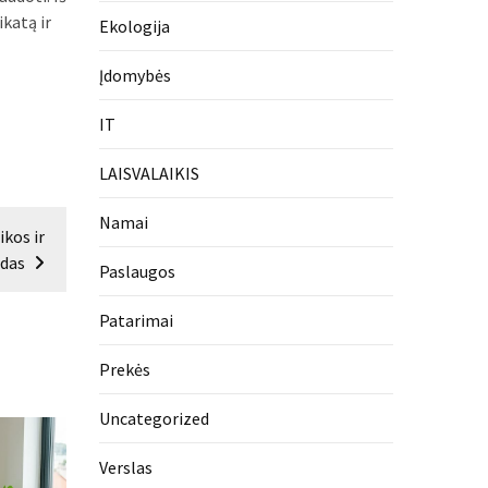
katą ir
Ekologija
Įdomybės
IT
LAISVALAIKIS
Namai
kos ir
idas
Paslaugos
Patarimai
Prekės
Uncategorized
Verslas