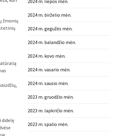
esa, kuri
2024 m. liepos mėn.
2024 m. birželio mėn.
čių žmonių
stetinių
2024 m. gegužės mėn.
2024 m. balandžio mėn.
2024 m. kovo mėn.
atūralią
2024 m. vasario mėn.
mas
e
2024 m. sausio mėn.
vaizdžių,
2023 m. gruodžio mėn.
2023 m. lapkričio mėn.
 didelę
2023 m. spalio mėn.
rdvėse
oje