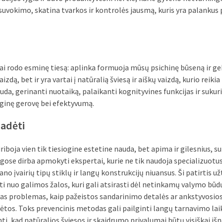
 suvokimo, skatina tvarkos ir kontrolės jausmą, kuris yra palankus 
mai rodo esminę tiesą: aplinka formuoja mūsų psichinę būseną ir g
aizdą, bet ir yra vartai į natūralią šviesą ir aiškų vaizdą, kurio reiki
uda, gerinanti nuotaiką, palaikanti kognityvines funkcijas ir sukur
ginę gerovę bei efektyvumą.
padėti
oja vien tik tiesiogine estetine nauda, bet apima ir gilesnius, su
ugose dirba apmokyti ekspertai, kurie ne tik naudoja specializuot
ano įvairių tipų stiklų ir langų konstrukcijų niuansus. Ši patirtis už
ti nuo galimos žalos, kuri gali atsirasti dėl netinkamų valymo būdų
okias problemas, kaip pažeistos sandarinimo detalės ar ankstyvosio
ebėtos. Toks prevencinis metodas gali pailginti langų tarnavimo lai
ti, kad natūralios šviesos ir skaidrumo privalumai būtų visiškai išn