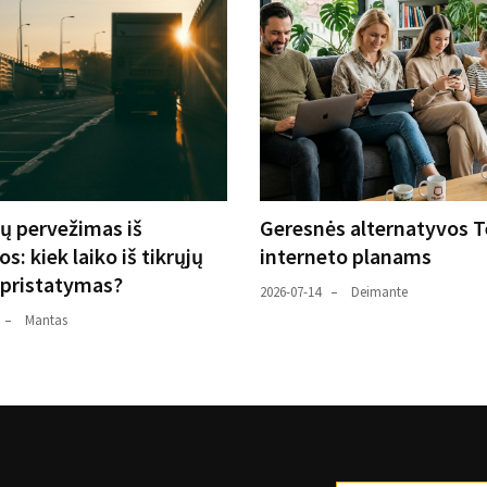
ių pervežimas iš
Geresnės alternatyvos T
s: kiek laiko iš tikrųjų
interneto planams
 pristatymas?
2026-07-14
Deimante
Mantas