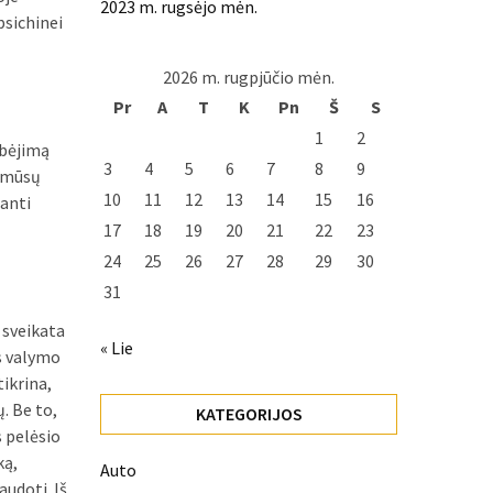
2023 m. rugsėjo mėn.
psichinei
2026 m. rugpjūčio mėn.
Pr
A
T
K
Pn
Š
S
1
2
ebėjimą
3
4
5
6
7
8
9
a mūsų
10
11
12
13
14
15
16
ianti
17
18
19
20
21
22
23
24
25
26
27
28
29
30
31
 sveikata
« Lie
us valymo
tikrina,
. Be to,
KATEGORIJOS
s pelėsio
ką,
Auto
audoti. Iš