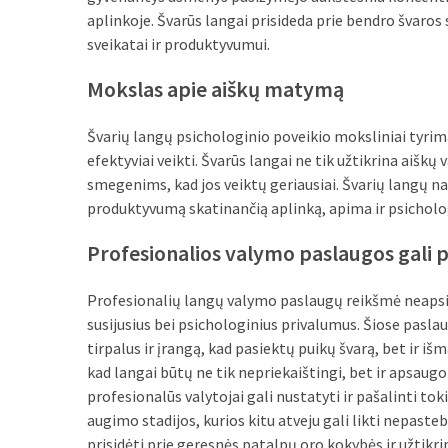
Verslas
aplinkoje. Švarūs langai prisideda prie bendro švaros
(20)
sveikatai ir produktyvumui.
LAISVALAIKIS
Mokslas apie aiškų matymą
(19)
Švarių langų psichologinio poveikio moksliniai tyri
Auto
efektyviai veikti. Švarūs langai ne tik užtikrina aiškų v
(13)
smegenims, kad jos veiktų geriausiai. Švarių langų na
produktyvumą skatinančią aplinką, apima ir psicholo
Uncategorized
(12)
Profesionalios valymo paslaugos gali 
Ekologija
Profesionalių langų valymo paslaugų reikšmė neapsirib
(6)
susijusius bei psichologinius privalumus. Šiose pasla
tirpalus ir įrangą, kad pasiektų puikų švarą, bet ir išm
kad langai būtų ne tik nepriekaištingi, bet ir apsaugo
profesionalūs valytojai gali nustatyti ir pašalinti t
augimo stadijos, kurios kitu atveju gali likti nepast
prisidėti prie geresnės patalpų oro kokybės ir užtikrin