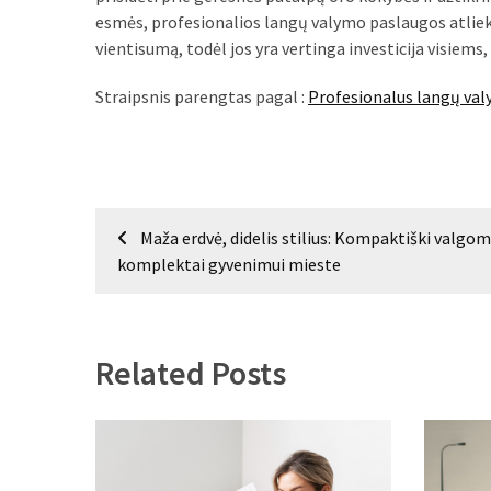
esmės, profesionalios langų valymo paslaugos atliek
vientisumą, todėl jos yra vertinga investicija visiems
Straipsnis parengtas pagal :
Profesionalus langų val
Navigacija
Maža erdvė, didelis stilius: Kompaktiški valgo
tarp
komplektai gyvenimui mieste
įrašų
Related Posts