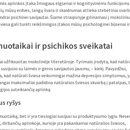
inės aplinkos įtaka žmogaus elgsenai ir kognityvinėms funkcijoms
ų mūsų erdves, langų švara ir skaidrumas atlieka stebėtinai svar
drai psichinei savijautai. Šiame straipsnyje gilinamasi į moksliniu
 šviesa gali turėti reikšmingos įtakos mūsų psichologinei būsenai ir
nuotaikai ir psichikos sveikatai
rai užfiksuotas mokslinėje literatūroje. Tyrimais įrodyta, kad natūra
usijusio su laimės ir geros savijautos jausmu, – kiekį. Pavyzdžiui,
, kad natūrali šviesa veiksmingai mažina depresijos simptomus, 
angai maksimaliai padidina natūralios šviesos skvarbą į patalpas, 
ijos suteikiančią aplinką.
us ryšys
nuotaiką, bet ir yra tiesiogiai susijusi su produktyvumo lygiu. Nese
 dirbančių aplinkoje, kurioje yra pakankamai natūralios šviesos,