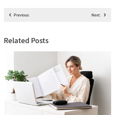
Navigacija
Previous:
Next:
tarp
įrašų
Related Posts