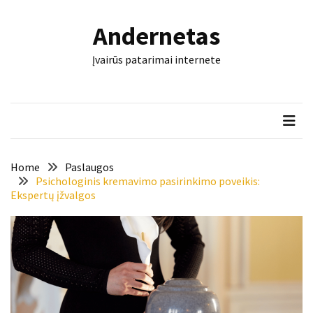
Skip
Skip
to
to
Andernetas
content
content
NAUJAUSI
Įvairūs patarimai internete
ĮRAŠAI
Šis
įrankis
gali
nulemti,
ar
Home
Paslaugos
trinkelės
Psichologinis kremavimo pasirinkimo poveikis:
Ekspertų įžvalgos
tarnaus
dešimtmečius
Mašininis
vertimas
ir
dokumentai:
keli