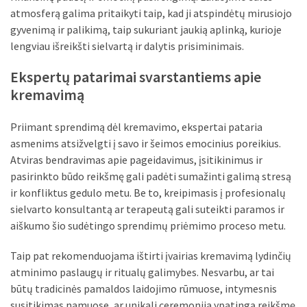
atmosferą galima pritaikyti taip, kad ji atspindėtų mirusiojo
gyvenimą ir palikimą, taip sukuriant jaukią aplinką, kurioje
lengviau išreikšti sielvartą ir dalytis prisiminimais.
Ekspertų patarimai svarstantiems apie
kremavimą
Priimant sprendimą dėl kremavimo, ekspertai pataria
asmenims atsižvelgti į savo ir šeimos emocinius poreikius.
Atviras bendravimas apie pageidavimus, įsitikinimus ir
pasirinkto būdo reikšmę gali padėti sumažinti galimą stresą
ir konfliktus gedulo metu. Be to, kreipimasis į profesionalų
sielvarto konsultantą ar terapeutą gali suteikti paramos ir
aiškumo šio sudėtingo sprendimų priėmimo proceso metu.
Taip pat rekomenduojama ištirti įvairias kremavimą lydinčių
atminimo paslaugų ir ritualų galimybes. Nesvarbu, ar tai
būtų tradicinės pamaldos laidojimo rūmuose, intymesnis
susitikimas namuose, ar unikali ceremonija ypatingą reikšmę