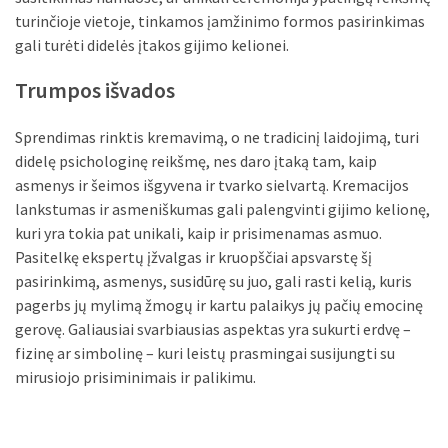
turinčioje vietoje, tinkamos įamžinimo formos pasirinkimas
gali turėti didelės įtakos gijimo kelionei.
Trumpos išvados
Sprendimas rinktis kremavimą, o ne tradicinį laidojimą, turi
didelę psichologinę reikšmę, nes daro įtaką tam, kaip
asmenys ir šeimos išgyvena ir tvarko sielvartą. Kremacijos
lankstumas ir asmeniškumas gali palengvinti gijimo kelionę,
kuri yra tokia pat unikali, kaip ir prisimenamas asmuo.
Pasitelkę ekspertų įžvalgas ir kruopščiai apsvarstę šį
pasirinkimą, asmenys, susidūrę su juo, gali rasti kelią, kuris
pagerbs jų mylimą žmogų ir kartu palaikys jų pačių emocinę
gerovę. Galiausiai svarbiausias aspektas yra sukurti erdvę –
fizinę ar simbolinę – kuri leistų prasmingai susijungti su
mirusiojo prisiminimais ir palikimu.