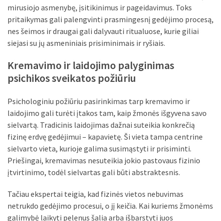
mirusiojo asmenybę, įsitikinimus ir pageidavimus. Toks
MOST
pritaikymas gali palengvinti prasmingesnį gedėjimo procesą,
USED
nes šeimos ir draugai gali dalyvauti ritualuose, kurie giliai
CATEGORIES
siejasi su jų asmeniniais prisiminimais ir ryšiais.
Patarimai
Kremavimo ir laidojimo palyginimas
(96)
psichikos sveikatos požiūriu
Prekės
Psichologiniu požiūriu pasirinkimas tarp kremavimo ir
(76)
laidojimo gali turėti įtakos tam, kaip žmonės išgyvena savo
sielvartą. Tradicinis laidojimas dažnai suteikia konkrečią
Paslaugos
fizinę erdvę gedėjimui – kapavietę. Ši vieta tampa centrine
(70)
sielvarto vieta, kurioje galima susimąstyti ir prisiminti.
Namai
Priešingai, kremavimas nesuteikia jokio pastovaus fizinio
(38)
įtvirtinimo, todėl sielvartas gali būti abstraktesnis.
Įdomybės
Tačiau ekspertai teigia, kad fizinės vietos nebuvimas
(28)
netrukdo gedėjimo procesui, o jį keičia. Kai kuriems žmonėms
galimybė laikyti pelenus šalia arba išbarstyti juos