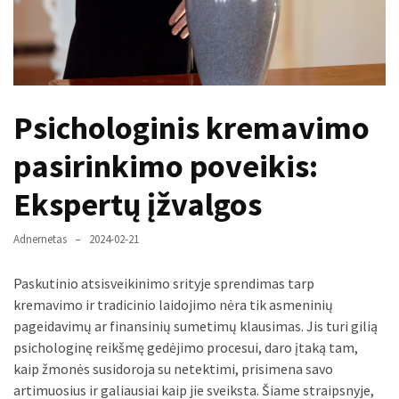
paplitę
mitai
Reduktorius
dujų
Psichologinis kremavimo
balionui:
maža
pasirinkimo poveikis:
detalė,
kurios
Ekspertų įžvalgos
svarbos
nereikėtų
Adnernetas
2024-02-21
nuvertinti
Paskutinio atsisveikinimo srityje sprendimas tarp
Trys
kremavimo ir tradicinio laidojimo nėra tik asmeninių
pakeistos
pageidavimų ar finansinių sumetimų klausimas. Jis turi gilią
detalės,
psichologinę reikšmę gedėjimo procesui, daro įtaką tam,
o
kaip žmonės susidoroja su netektimi, prisimena savo
bildesys
artimuosius ir galiausiai kaip jie sveiksta. Šiame straipsnyje,