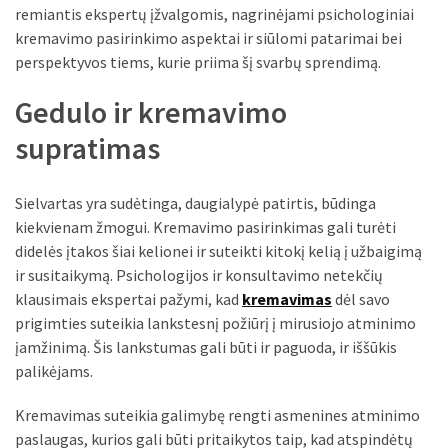
liko:
remiantis ekspertų įžvalgomis, nagrinėjami psichologiniai
kaip
kremavimo pasirinkimo aspektai ir siūlomi patarimai bei
atpažinti,
perspektyvos tiems, kurie priima šį svarbų sprendimą.
kad
gedimo
Gedulo ir kremavimo
niekas
supratimas
neieškojo
Krovinių
Sielvartas yra sudėtinga, daugialypė patirtis, būdinga
pervežimas
kiekvienam žmogui. Kremavimo pasirinkimas gali turėti
iš
didelės įtakos šiai kelionei ir suteikti kitokį kelią į užbaigimą
Suomijos:
ir susitaikymą. Psichologijos ir konsultavimo netekčių
kiek
klausimais ekspertai pažymi, kad
kremavimas
dėl savo
laiko
prigimties suteikia lankstesnį požiūrį į mirusiojo atminimo
iš
įamžinimą. Šis lankstumas gali būti ir paguoda, ir iššūkis
tikrųjų
palikėjams.
trunka
pristatymas?
Kremavimas suteikia galimybę rengti asmenines atminimo
paslaugas, kurios gali būti pritaikytos taip, kad atspindėtų