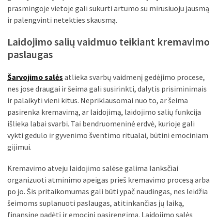
Verslas
prasmingoje vietoje gali sukurti artumo su mirusiuoju jausmą
(20)
ir palengvinti netekties skausmą.
Laidojimo salių vaidmuo teikiant kremavimo
LAISVALAIKIS
(19)
paslaugas
Auto
Šarvojimo salės
atlieka svarbų vaidmenį gedėjimo procese,
(13)
nes jose draugai ir šeima gali susirinkti, dalytis prisiminimais
ir palaikyti vieni kitus. Nepriklausomai nuo to, ar šeima
Uncategorized
pasirenka kremavimą, ar laidojimą, laidojimo salių funkcija
(12)
išlieka labai svarbi. Tai bendruomeninė erdvė, kurioje gali
vykti gedulo ir gyvenimo šventimo ritualai, būtini emociniam
Ekologija
gijimui.
(6)
Kremavimo atveju laidojimo salėse galima lanksčiai
organizuoti atminimo apeigas prieš kremavimo procesą arba
po jo. Šis pritaikomumas gali būti ypač naudingas, nes leidžia
šeimoms suplanuoti paslaugas, atitinkančias jų laiką,
finansinę padėtį ir emocinį pasirengimą. Laidojimo salės