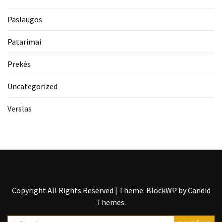
Paslaugos
Patarimai
Prekės
Uncategorized
Verslas
Copyright All Rights Reserved
|
Theme: BlockWP by
Candid
Themes
.
Ieškoti: