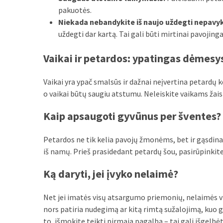
pakuotės.
MOST
Niekada nebandykite iš naujo uždegti nepavy
USED
CATEGORIES
uždegti dar kartą. Tai gali būti mirtinai pavojinga
Vaikai ir petardos: ypatingas dėmesy
Patarimai
(96)
Vaikai yra ypač smalsūs ir dažnai neįvertina petardų k
Prekės
o vaikai būtų saugiu atstumu. Neleiskite vaikams žaist
(76)
Kaip apsaugoti gyvūnus per šventes?
Paslaugos
(70)
Petardos ne tik kelia pavojų žmonėms, bet ir gąsdina gy
iš namų. Prieš prasidedant petardų šou, pasirūpinkite,
Namai
Ką daryti, jei įvyko nelaimė?
(38)
Įdomybės
Net jei imatės visų atsargumo priemonių, nelaimės vis t
(28)
nors patiria nudegimą ar kitą rimtą sužalojimą, kuo g
to, išmokite teikti pirmąją pagalbą – tai gali išgelbėt