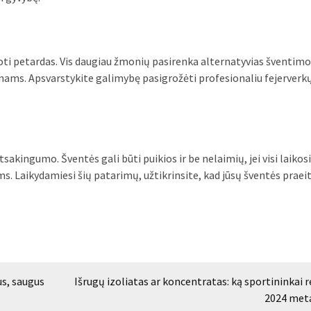
udoti petardas. Vis daugiau žmonių pasirenka alternatyvias šventim
nams. Apsvarstykite galimybę pasigrožėti profesionaliu fejerverk
akingumo. Šventės gali būti puikios ir be nelaimių, jei visi laikosi
s. Laikydamiesi šių patarimų, užtikrinsite, kad jūsų šventės praei
us, saugus
Išrugų izoliatas ar koncentratas: ką sportininkai 
2024 met