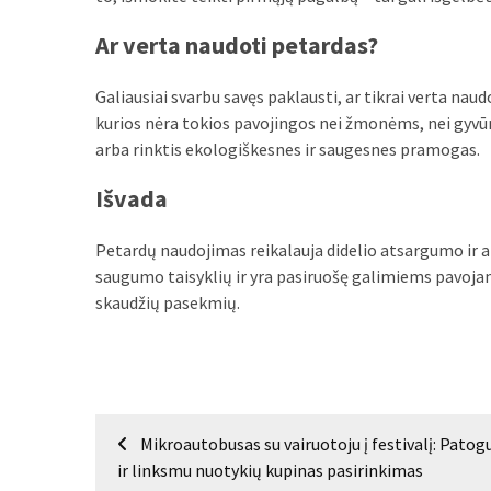
Verslas
Ar verta naudoti petardas?
(20)
LAISVALAIKIS
Galiausiai svarbu savęs paklausti, ar tikrai verta na
(19)
kurios nėra tokios pavojingos nei žmonėms, nei gyvū
arba rinktis ekologiškesnes ir saugesnes pramogas.
Auto
(13)
Išvada
Uncategorized
Petardų naudojimas reikalauja didelio atsargumo ir ats
(12)
saugumo taisyklių ir yra pasiruošę galimiems pavojam
skaudžių pasekmių.
Ekologija
(6)
Navigacija
Mikroautobusas su vairuotoju į festivalį: Patog
tarp
ir linksmu nuotykių kupinas pasirinkimas