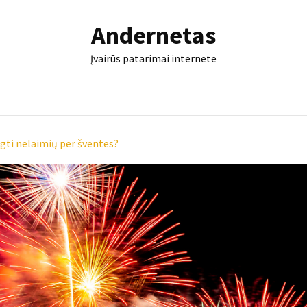
Andernetas
Įvairūs patarimai internete
ngti nelaimių per šventes?