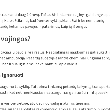
aukianti daug žiūrovų. Tačiau šis linksmas reginys gali lengvai pa
ų. Kaip užtikrinti, kad šventės vyktų sklandžiai ir be nemalonių
dų keliamus pavojus ir patarimus, kaip jų išvengti.
avojingos?
tačiau jų pavojai yra realūs. Neatsakingas naudojimas gali sukelti
net amputaciją. Petardų sudėtyje esantys cheminiai junginiai spr
ngi net ir suaugusiems, nekalbant jau apie vaikus.
 ignoruoti
s saugumo taisyklių. Tai apima tinkamą petardų laikymą, transport
rasti, kad net menkiausias neatsargumas gali turėti rimtų pasekm
ir vėsioje vietoje, atokiau nuo vaikų ir atviros liepsnos.
rdas, visada laikykitės rekomenduojamo saugaus atstumo, nurody