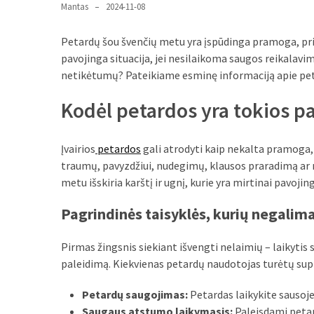
liko:
Mantas
2024-11-08
kaip
atpažinti,
Petardų šou švenčių metu yra įspūdinga pramoga, pritr
kad
pavojinga situacija, jei nesilaikoma saugos reikalavim
gedimo
netikėtumų? Pateikiame esminę informaciją apie petar
niekas
neieškojo
Kodėl petardos yra tokios p
Krovinių
Įvairios
petardos
gali atrodyti kaip nekalta pramoga, 
pervežimas
traumų, pavyzdžiui, nudegimų, klausos praradimą ar 
iš
metu išskiria karštį ir ugnį, kurie yra mirtinai pavoji
Suomijos:
kiek
Pagrindinės taisyklės, kurių negalima
laiko
iš
Pirmas žingsnis siekiant išvengti nelaimių – laikyti
tikrųjų
paleidimą. Kiekvienas petardų naudotojas turėtų sup
trunka
pristatymas?
Petardų saugojimas:
Petardas laikykite sausoje 
Saugaus atstumo laikymasis:
Paleisdami peta