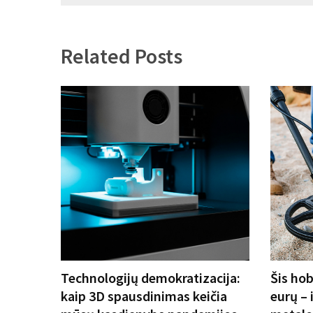
įrašų
Related Posts
Technologijų demokratizacija:
Šis hob
kaip 3D spausdinimas keičia
eurų – i