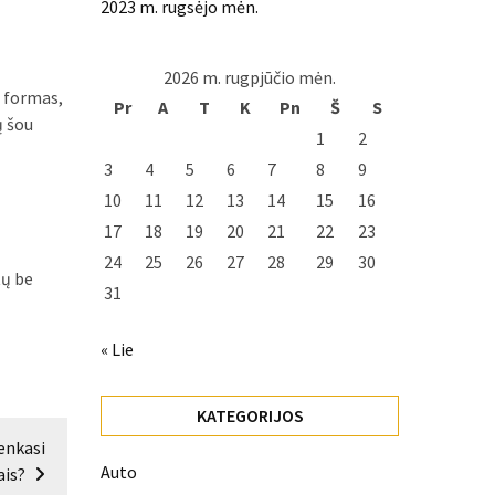
2023 m. rugsėjo mėn.
2026 m. rugpjūčio mėn.
o formas,
Pr
A
T
K
Pn
Š
S
ų šou
1
2
3
4
5
6
7
8
9
10
11
12
13
14
15
16
17
18
19
20
21
22
23
24
25
26
27
28
29
30
tų be
31
« Lie
KATEGORIJOS
renkasi
Auto
ais?