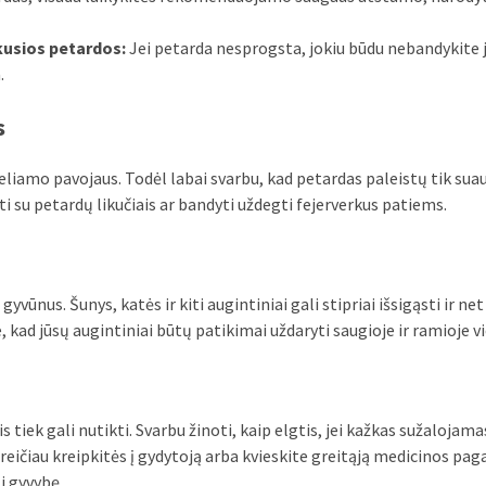
kusios petardos:
Jei petarda nesprogsta, jokiu būdu nebandykite 
.
s
eliamo pavojaus. Todėl labai svarbu, kad petardas paleistų tik suau
i su petardų likučiais ar bandyti uždegti fejerverkus patiems.
vūnus. Šunys, katės ir kiti augintiniai gali stipriai išsigąsti ir ne
 kad jūsų augintiniai būtų patikimai uždaryti saugioje ir ramioje vi
iek gali nutikti. Svarbu žinoti, kaip elgtis, jei kažkas sužalojamas
reičiau kreipkitės į gydytoją arba kvieskite greitąją medicinos pag
i gyvybę.