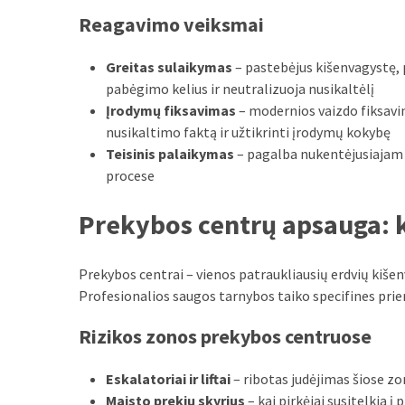
Reagavimo veiksmai
Greitas sulaikymas
– pastebėjus kišenvagystę, 
pabėgimo kelius ir neutralizuoja nusikaltėlį
Įrodymų fiksavimas
– modernios vaizdo fiksavi
nusikaltimo faktą ir užtikrinti įrodymų kokybę
Teisinis palaikymas
– pagalba nukentėjusiajam t
procese
Prekybos centrų apsauga: k
Prekybos centrai – vienos patraukliausių erdvių kiše
Profesionalios saugos tarnybos taiko specifines prie
Rizikos zonos prekybos centruose
Eskalatoriai ir liftai
– ribotas judėjimas šiose zo
Maisto prekių skyrius
– kai pirkėjai susitelkia 