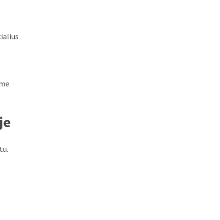
ialius
ame
je
tu.