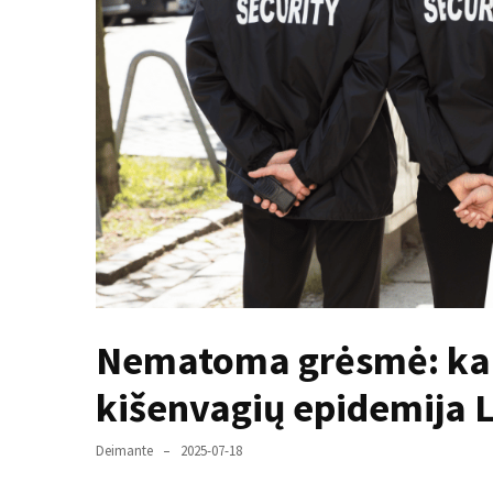
paplitę
mitai
Reduktorius
dujų
balionui:
maža
detalė,
kurios
svarbos
nereikėtų
nuvertinti
Nematoma grėsmė: kaip
Trys
pakeistos
kišenvagių epidemija 
detalės,
o
Deimante
2025-07-18
bildesys