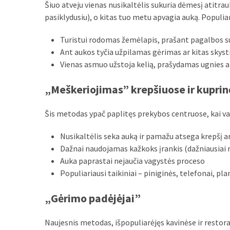
Šiuo atveju vienas nusikaltėlis sukuria dėmesį atitra
Verslas
pasiklydusiu), o kitas tuo metu apvagia auką. Populiari
(20)
Turistui rodomas žemėlapis, prašant pagalbos su
LAISVALAIKIS
Ant aukos tyčia užpilamas gėrimas ar kitas skyst
(19)
Vienas asmuo užstoja kelią, prašydamas ugnies 
Auto
„Meškeriojimas” krepšiuose ir kuprin
(13)
Uncategorized
Šis metodas ypač paplitęs prekybos centruose, kai vag
(12)
Nusikaltėlis seka auką ir pamažu atsega krepšį a
Dažnai naudojamas kažkoks įrankis (dažniausiai ne
Ekologija
Auka paprastai nejaučia vagystės proceso
(6)
Populiariausi taikiniai – piniginės, telefonai, pl
„Gėrimo padėjėjai”
Naujesnis metodas, išpopuliarėjęs kavinėse ir restor