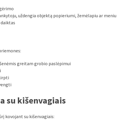
 gėrimo
lankytoju, uždengia objektą popieriumi, žemėlapiu ar meniu
 daiktas
 priemones:
kišenėmis greitam grobio paslėpimui
i
irpti
vengti
a su kišenvagiais
rį kovojant su kišenvagiais: