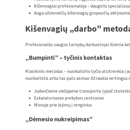
Kišenvagiai profesionalėja – daugelis specializu
MOST
Auga užsieniečių kišenvagių grupuočių aktyvuma
USED
CATEGORIES
Kišenvagių „darbo” metodai
Patarimai
(96)
Profesionalūs saugos tarnybų darbuotojai išskiria ke
Prekės
„Bumpinti” – tyčinis kontaktas
(76)
Klasikinis metodas – nusikaltėlis tyčia atsitrenkia į
Paslaugos
nusikaltėlis arba tas pats asmuo ištraukia vertingus 
(70)
Judančiame viešajame transporte (ypač stotelėse
Namai
Eskalatoriuose prekybos centruose
(38)
Minioje prie įėjimų į renginius
Įdomybės
„Dėmesio nukreipimas”
(28)