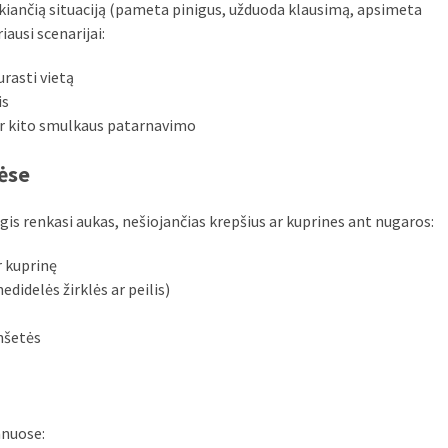
ukiančią situaciją (pameta pinigus, užduoda klausimą, apsimeta
ausi scenarijai:
rasti vietą
is
ar kito smulkaus patarnavimo
ėse
is renkasi aukas, nešiojančias krepšius ar kuprines ant nugaros:
r kuprinę
didelės žirklės ar peilis)
anšetės
anuose: