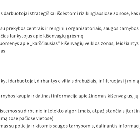
 darbuotojai strategiškai išdėstomi rizikingiausiose zonose, kas
u prekybos centrais ir renginių organizatoriais, saugos tarnybos
čias lankytojus apie kišenvagių grėsmę
uomenys apie „karščiausias” kišenvagių veiklos zonas, leidžiantys
gas
yti darbuotojai, dirbantys civiliais drabužiais, infiltruojasi į minią 
rnybos kaupia ir dalinasi informacija apie žinomus kišenvagius, jų
stemos su dirbtinio intelekto algoritmais, atpažįstančiais įtartin
jimą tose pačiose vietose)
as su policija ir kitomis saugos tarnybomis, dalinantis informacij