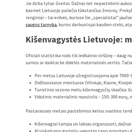
liko:
Jie dirba tyliai. Greitai. Dažnai net nepastebimi aukos
kaip
kasmet Lietuvoje paliečia tūkstančius žmonių. Prekybo
atpažinti,
renginiai – tai erdvės, kuriose šie „specialistai” jauči
kad
saugos tarnyba
, kurios darbuotojai kasdien stebi, atp
gedimo
niekas
Kišenvagystės Lietuvoje: ma
neieškojo
Oficiali statistika rodo tik ledkalnio viršūnę – daug n
Krovinių
sumos ar daiktai be didelės materialinės vertės. Tačiau
pervežimas
iš
Per metus Lietuvoje užregistruojama apie 7000-
Suomijos:
Didžiuosiuose miestuose (Vilniuje, Kaune, Klaipė
kiek
Turistinio sezono metu kišenvagysčių skaičius i
laiko
Vidutinis materialinis nuostolis – 150-300 eurų
iš
tikrųjų
Pastaraisiais metais pastebimos kelios svarbios tend
trunka
pristatymas?
Kišenvagiai tampa vis labiau organizuoti, dažnai
Atsiskaitymo kortelių vagystės tapo prioritetu