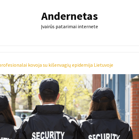
Andernetas
Įvairūs patarimai internete
ofesionalai kovoja su kišenvagių epidemija Lietuvoje