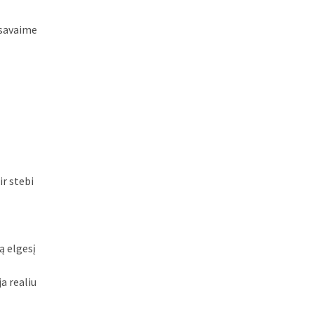
 savaime
ir stebi
ą elgesį
a realiu