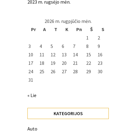
2023 m. rugsėjo mėn.
2026 m. rugpjūčio mėn.
Pr
A
T
K
Pn
Š
S
1
2
3
4
5
6
7
8
9
10
11
12
13
14
15
16
17
18
19
20
21
22
23
24
25
26
27
28
29
30
31
« Lie
KATEGORIJOS
Auto