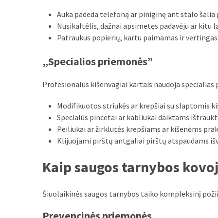
Auka padeda telefoną ar piniginę ant stalo šalia
Nusikaltėlis, dažnai apsimetęs padavėju ar kitu 
Patraukus popierių, kartu paimamas ir vertingas
„Specialios priemonės”
Profesionalūs kišenvagiai kartais naudoja specialias
Modifikuotos striukės ar krepšiai su slaptomis 
Specialūs pincetai ar kabliukai daiktams ištraukt
Peiliukai ar žirklutės krepšiams ar kišenėms prak
Klijuojami pirštų antgaliai pirštų atspaudams iš
Kaip saugos tarnybos kovoj
Šiuolaikinės saugos tarnybos taiko kompleksinį požiū
Prevencinės priemonės