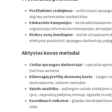
Profilaktinis stebėjimas
– uniformuoti apsaugos
atgraso potencialius nusikaltėlius
Edukacinės kampanijos
– bendradarbiaudamos s
organizuoja informacines kampanijas, perspėjan
Rizikos zonų žemėlapiai
– nuolat atnaujinami d
efektyviai paskirstyti apsaugos darbuotojų pajė
Aktyvios kovos metodai
Civiliai apsaugos darbuotojai
– specialiai apmok
įtartinus asmenis
Kišenvagių profilių duomenų bazės
– saugos ta
nuotraukomis, veikimo metodais
Vaizdo analitika
– pažangios vaizdo stebėjimo si
(pvz., neįprastą judėjimą minioje, ilgalaikį stovė
Koordinuoti veiksmai
– glaudus bendradarbiavim
laiku