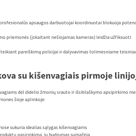
profesionalūs apsaugos darbuotojai koordinuotai blokuoja potenc
mo priemonės (įskaitant nešiojamas kameras) leidžia užfiksuoti
eikiant pareiškimą policijai ir dalyvavimas tolimesniame teisini
ova su kišenvagiais pirmoje linijo
nvagiams dėl didelio žmonių srauto ir išsiblaškymo apsipirkimo me
mones šioje aplinkoje:
nose sukuria idealias sąlygas kišenvagiams
į produktų pasirinkimą, jų budrumas sumažėja