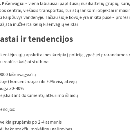
. Kišenvagiai – viena labiausiai paplitusių nusikaltėlių grupių, kurių
s centrai, viešasis transportas, turistų lankomi objektai ir masin
asi kaip žuvys vandenyje. Tačiau šioje kovoje yra ir kita pusė – profes
ažįsta ir užkerta kelią kišenvagių veiklai.
stai ir tendencijos
ukentėjusiųjų apskritai nesikreipia į policiją, ypač jei prarandamos
 realūs skaičiai stulbina:
9000 kišenvagysčių
doje) koncentruojasi iki 70% visų atvejų
šauga 30-40%
, neįskaitant dokumentų atkūrimo išlaidų
encijos:
 veikia grupėmis po 2-4 asmenis
 dėl bekontakčių mokėjimų galimybės