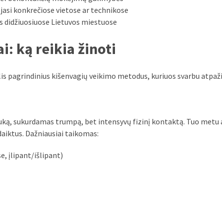
ojasi konkrečiose vietose ar technikose
s didžiuosiuose Lietuvos miestuose
: ką reikia žinoti
lis pagrindinius kišenvagių veikimo metodus, kuriuos svarbu atpaži
 auką, sukurdamas trumpą, bet intensyvų fizinį kontaktą. Tuo metu 
daiktus. Dažniausiai taikomas:
, įlipant/išlipant)