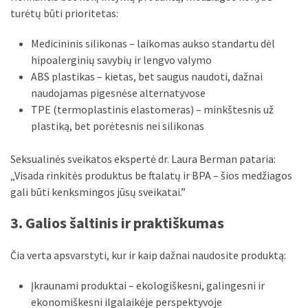
turėtų būti prioritetas:
Medicininis silikonas – laikomas aukso standartu dėl
hipoalerginių savybių ir lengvo valymo
ABS plastikas – kietas, bet saugus naudoti, dažnai
naudojamas pigesnėse alternatyvose
TPE (termoplastinis elastomeras) – minkštesnis už
plastiką, bet porėtesnis nei silikonas
Seksualinės sveikatos ekspertė dr. Laura Berman pataria:
„Visada rinkitės produktus be ftalatų ir BPA – šios medžiagos
gali būti kenksmingos jūsų sveikatai.”
3. Galios šaltinis ir praktiškumas
Čia verta apsvarstyti, kur ir kaip dažnai naudosite produktą:
Įkraunami produktai – ekologiškesni, galingesni ir
ekonomiškesni ilgalaikėje perspektyvoje