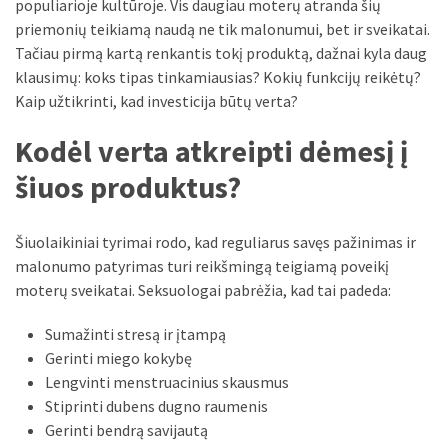
liko:
populiarioje kultūroje. Vis daugiau moterų atranda šių
kaip
priemonių teikiamą naudą ne tik malonumui, bet ir sveikatai.
atpažinti,
Tačiau pirmą kartą renkantis tokį produktą, dažnai kyla daug
kad
klausimų: koks tipas tinkamiausias? Kokių funkcijų reikėtų?
gedimo
Kaip užtikrinti, kad investicija būtų verta?
niekas
Kodėl verta atkreipti dėmesį į
neieškojo
šiuos produktus?
Krovinių
pervežimas
iš
Šiuolaikiniai tyrimai rodo, kad reguliarus savęs pažinimas ir
Suomijos:
malonumo patyrimas turi reikšmingą teigiamą poveikį
kiek
moterų sveikatai. Seksuologai pabrėžia, kad tai padeda:
laiko
iš
Sumažinti stresą ir įtampą
tikrųjų
Gerinti miego kokybę
trunka
Lengvinti menstruacinius skausmus
pristatymas?
Stiprinti dubens dugno raumenis
Gerinti bendrą savijautą