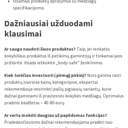
Išsamius produktų aprašymus su medžiagų
specifikacijomis
Dažniausiai užduodami
klausimai
Ar saugu naudoti šiuos produktus?
Taip, jei renkatės
kokybiškus produktus iš patikimų gamintojų ir tinkamai juos
prižiūrite. Visada ieškokite „body-safe” ženklinimo.
Kiek turėčiau investuoti į pirmąjį pirkinį?
Nors galima rasti
produktų įvairiose kainų kategorijose, ekspertai
rekomenduoja nesirinkti pačių pigiausių variantų, kurie
dažnai gaminami iš prastesnės kokybės medžiagų. Optimalus
pradinis biudžetas – 40-80 eurų.
Ar verta mokėti daugiau už papildomas funkcijas?
Pradedančiosioms dažnai rekomenduojama pradėti nuo