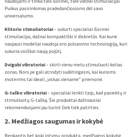
naudojami ir tinka tiek išorinei, tiek vidinei stimuliacijai.
Verslas
Puikus pasirinkimas pradedančiosioms dėl savo
(20)
universalumo.
LAISVALAIKIS
Klitorio stimuliatoriai
– sukurti specialiai išorinei
(19)
stimuliacijai, dažnai kompaktiški ir diskretūs. Kai kurie
naujausi modeliai naudoja oro pulsavimo technologiją, kuri
Auto
sukuria visiškai naują pojūtį.
(13)
Dvigubi vibratoriai
– skirti vienu metu stimuliuoti kelias
Uncategorized
zonas. Nors jie gali atrodyti sudėtingesni, kai kurioms
(12)
moterims tai ideali „viskas viename” priemonė.
Ekologija
G-taško vibratoriai
– specialiai lenkti taip, kad pasiektų ir
(6)
stimuliuotų G-tašką. Šie produktai dažniausiai
rekomenduojami jau turint šiek tiek patirties.
2. Medžiagos saugumas ir kokybė
Renkantis bet kokį intymų produktą, medžiagos kokybė