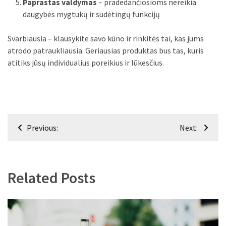
Paprastas valdymas
– pradedančiosioms nereikia
daugybės mygtukų ir sudėtingų funkcijų
Svarbiausia – klausykite savo kūno ir rinkitės tai, kas jums
atrodo patraukliausia. Geriausias produktas bus tas, kuris
atitiks jūsų individualius poreikius ir lūkesčius.
Navigacija
Previous:
Next:
tarp
įrašų
Related Posts