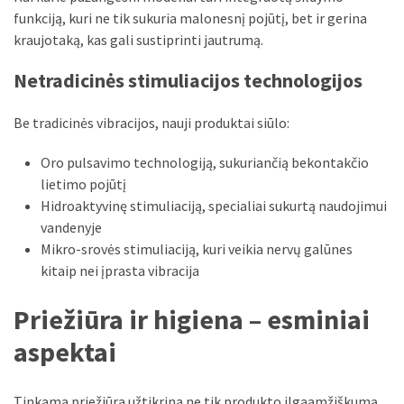
funkciją, kuri ne tik sukuria malonesnį pojūtį, bet ir gerina
kraujotaką, kas gali sustiprinti jautrumą.
Netradicinės stimuliacijos technologijos
Be tradicinės vibracijos, nauji produktai siūlo:
Oro pulsavimo technologiją, sukuriančią bekontakčio
lietimo pojūtį
Hidroaktyvinę stimuliaciją, specialiai sukurtą naudojimui
vandenyje
Mikro-srovės stimuliaciją, kuri veikia nervų galūnes
kitaip nei įprasta vibracija
Priežiūra ir higiena – esminiai
aspektai
Tinkama priežiūra užtikrina ne tik produkto ilgaamžiškumą,