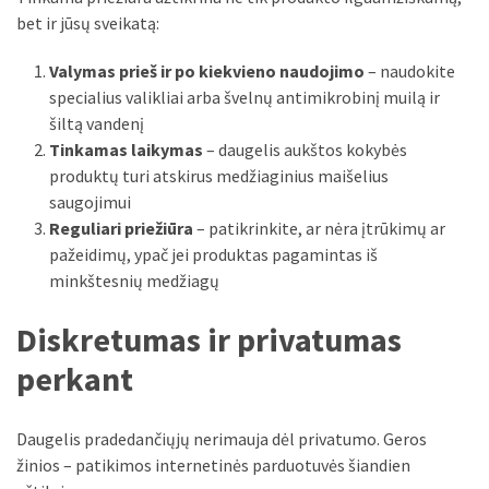
bet ir jūsų sveikatą:
Valymas prieš ir po kiekvieno naudojimo
– naudokite
specialius valikliai arba švelnų antimikrobinį muilą ir
šiltą vandenį
Tinkamas laikymas
– daugelis aukštos kokybės
produktų turi atskirus medžiaginius maišelius
saugojimui
Reguliari priežiūra
– patikrinkite, ar nėra įtrūkimų ar
pažeidimų, ypač jei produktas pagamintas iš
minkštesnių medžiagų
Diskretumas ir privatumas
perkant
Daugelis pradedančiųjų nerimauja dėl privatumo. Geros
žinios – patikimos internetinės parduotuvės šiandien