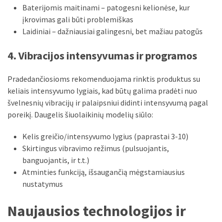
Baterijomis maitinami – patogesni kelionėse, kur
įkrovimas gali būti problemiškas
Laidiniai – dažniausiai galingesni, bet mažiau patogūs
4. Vibracijos intensyvumas ir programos
Pradedančiosioms rekomenduojama rinktis produktus su
keliais intensyvumo lygiais, kad būtų galima pradėti nuo
švelnesnių vibracijų ir palaipsniui didinti intensyvumą pagal
poreikį. Daugelis šiuolaikinių modelių siūlo:
Kelis greičio/intensyvumo lygius (paprastai 3-10)
Skirtingus vibravimo režimus (pulsuojantis,
banguojantis, ir t.t.)
Atminties funkciją, išsaugančią mėgstamiausius
nustatymus
Naujausios technologijos ir