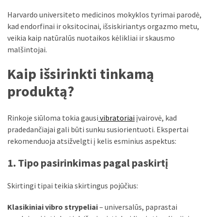
MOST
Harvardo universiteto medicinos mokyklos tyrimai parodė,
USED
kad endorfinai ir oksitocinai, išsiskiriantys orgazmo metu,
CATEGORIES
veikia kaip natūralūs nuotaikos kėlikliai ir skausmo
malšintojai.
Patarimai
(96)
Kaip išsirinkti tinkamą
produktą?
Prekės
(76)
Rinkoje siūloma tokia gausi
vibratoriai
įvairovė, kad
Paslaugos
pradedančiajai gali būti sunku susiorientuoti. Ekspertai
(70)
rekomenduoja atsižvelgti į kelis esminius aspektus:
Namai
1. Tipo pasirinkimas pagal paskirtį
(38)
Skirtingi tipai teikia skirtingus pojūčius:
Įdomybės
(28)
Klasikiniai vibro strypeliai
– universalūs, paprastai