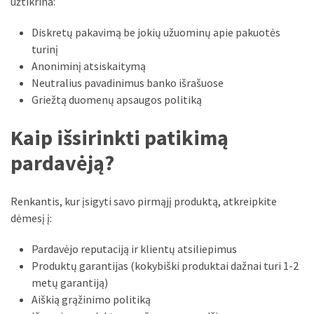
užtikrina:
Diskretų pakavimą be jokių užuominų apie pakuotės
turinį
Anoniminį atsiskaitymą
Neutralius pavadinimus banko išrašuose
Griežtą duomenų apsaugos politiką
Kaip išsirinkti patikimą
pardavėją?
Renkantis, kur įsigyti savo pirmąjį produktą, atkreipkite
dėmesį į:
Pardavėjo reputaciją ir klientų atsiliepimus
Produktų garantijas (kokybiški produktai dažnai turi 1-2
metų garantiją)
Aiškią grąžinimo politiką