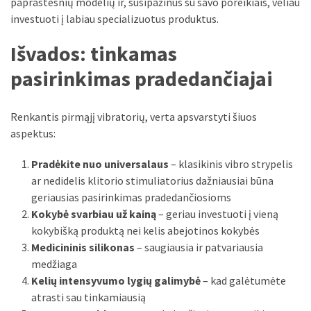
paprastesnių modelių ir, susipažinus su savo poreikiais, vėliau
investuoti į labiau specializuotus produktus.
Išvados: tinkamas
pasirinkimas pradedančiajai
Renkantis pirmąjį vibratorių, verta apsvarstyti šiuos
aspektus:
Pradėkite nuo universalaus
– klasikinis vibro strypelis
ar nedidelis klitorio stimuliatorius dažniausiai būna
geriausias pasirinkimas pradedančiosioms
Kokybė svarbiau už kainą
– geriau investuoti į vieną
kokybišką produktą nei kelis abejotinos kokybės
Medicininis silikonas
– saugiausia ir patvariausia
medžiaga
Kelių intensyvumo lygių galimybė
– kad galėtumėte
atrasti sau tinkamiausią