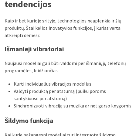
tendencijos
Kaip ir bet kurioje srityje, technologijos neaplenkia ir šių
produktų. Štai kelios inovatyvios funkcijos, į kurias verta
atkreipti dėmesį:
Išmanieji vibratoriai
Naujausi modeliai gali būti valdomi per išmaniųjų telefonų
programėles, leidžiančias:
Kurti individualius vibracijos modelius
Valdyti produktą per atstumą (puiku poroms
santykiuose per atstumą)
Sinchronizuoti vibraciją su muzika ar net garso knygomis
Šildymo funkcija
Kai kurie pažangesni modeliai turi integruotą šildymo