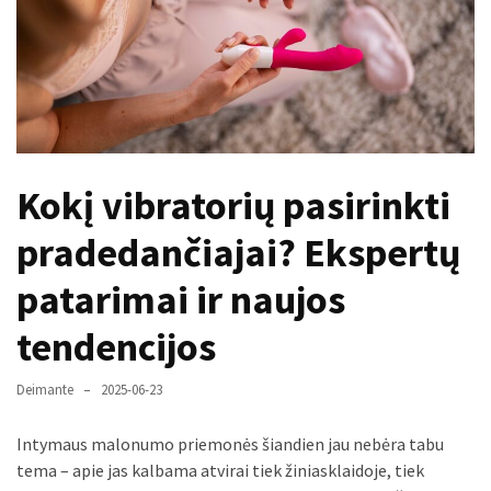
paplitę
mitai
Reduktorius
dujų
balionui:
maža
Kokį vibratorių pasirinkti
detalė,
kurios
pradedančiajai? Ekspertų
svarbos
nereikėtų
patarimai ir naujos
nuvertinti
tendencijos
Trys
pakeistos
Deimante
2025-06-23
detalės,
o
Intymaus malonumo priemonės šiandien jau nebėra tabu
bildesys
tema – apie jas kalbama atvirai tiek žiniasklaidoje, tiek