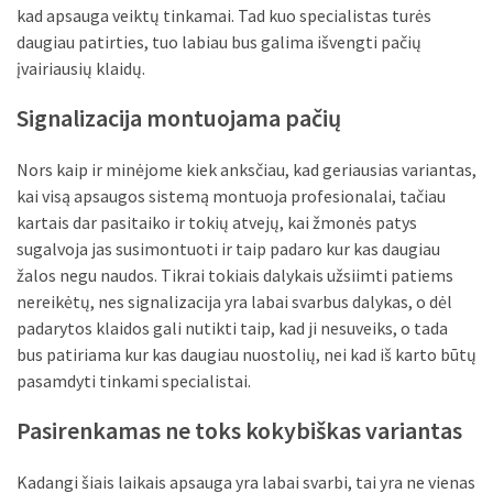
kad apsauga veiktų tinkamai. Tad kuo specialistas turės
MOST
daugiau patirties, tuo labiau bus galima išvengti pačių
USED
įvairiausių klaidų.
CATEGORIES
Signalizacija montuojama pačių
Patarimai
(96)
Nors kaip ir minėjome kiek anksčiau, kad geriausias variantas,
kai visą apsaugos sistemą montuoja profesionalai, tačiau
Prekės
kartais dar pasitaiko ir tokių atvejų, kai žmonės patys
(76)
sugalvoja jas susimontuoti ir taip padaro kur kas daugiau
žalos negu naudos. Tikrai tokiais dalykais užsiimti patiems
Paslaugos
nereikėtų, nes signalizacija yra labai svarbus dalykas, o dėl
(70)
padarytos klaidos gali nutikti taip, kad ji nesuveiks, o tada
bus patiriama kur kas daugiau nuostolių, nei kad iš karto būtų
Namai
pasamdyti tinkami specialistai.
(38)
Pasirenkamas ne toks kokybiškas variantas
Įdomybės
(28)
Kadangi šiais laikais apsauga yra labai svarbi, tai yra ne vienas