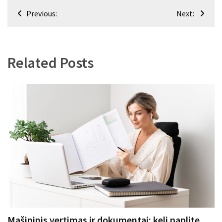
Navigacija
Previous:
Next:
tarp
įrašų
Related Posts
Mašininis vertimas ir dokumentai: keli paplitę