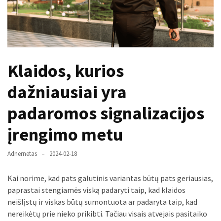
paplitę
mitai
Reduktorius
dujų
Klaidos, kurios
balionui:
maža
dažniausiai yra
detalė,
kurios
padaromos signalizacijos
svarbos
nereikėtų
įrengimo metu
nuvertinti
Adnernetas
2024-02-18
Trys
pakeistos
Kai norime, kad pats galutinis variantas būtų pats geriausias,
detalės,
paprastai stengiamės viską padaryti taip, kad klaidos
o
neišlįstų ir viskas būtų sumontuota ar padaryta taip, kad
bildesys
nereikėtų prie nieko prikibti. Tačiau visais atvejais pasitaiko