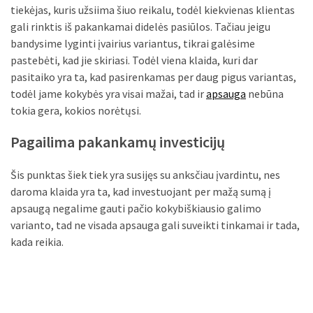
Verslas
tiekėjas, kuris užsiima šiuo reikalu, todėl kiekvienas klientas
(20)
gali rinktis iš pakankamai didelės pasiūlos. Tačiau jeigu
bandysime lyginti įvairius variantus, tikrai galėsime
LAISVALAIKIS
pastebėti, kad jie skiriasi. Todėl viena klaida, kuri dar
(19)
pasitaiko yra ta, kad pasirenkamas per daug pigus variantas,
todėl jame kokybės yra visai mažai, tad ir
apsauga
nebūna
Auto
tokia gera, kokios norėtųsi.
(13)
Pagailima pakankamų investicijų
Uncategorized
(12)
Šis punktas šiek tiek yra susijęs su anksčiau įvardintu, nes
daroma klaida yra ta, kad investuojant per mažą sumą į
Ekologija
apsaugą negalime gauti pačio kokybiškiausio galimo
(6)
varianto, tad ne visada apsauga gali suveikti tinkamai ir tada,
kada reikia.