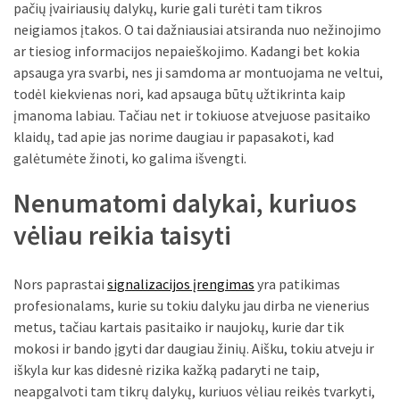
liko:
pačių įvairiausių dalykų, kurie gali turėti tam tikros
kaip
neigiamos įtakos. O tai dažniausiai atsiranda nuo nežinojimo
atpažinti,
ar tiesiog informacijos nepaieškojimo. Kadangi bet kokia
kad
apsauga yra svarbi, nes ji samdoma ar montuojama ne veltui,
gedimo
todėl kiekvienas nori, kad apsauga būtų užtikrinta kaip
niekas
įmanoma labiau. Tačiau net ir tokiuose atvejuose pasitaiko
neieškojo
klaidų, tad apie jas norime daugiau ir papasakoti, kad
galėtumėte žinoti, ko galima išvengti.
Krovinių
pervežimas
Nenumatomi dalykai, kuriuos
iš
vėliau reikia taisyti
Suomijos:
kiek
laiko
Nors paprastai
signalizacijos įrengimas
yra patikimas
iš
profesionalams, kurie su tokiu dalyku jau dirba ne vienerius
tikrųjų
metus, tačiau kartais pasitaiko ir naujokų, kurie dar tik
trunka
mokosi ir bando įgyti dar daugiau žinių. Aišku, tokiu atveju ir
pristatymas?
iškyla kur kas didesnė rizika kažką padaryti ne taip,
neapgalvoti tam tikrų dalykų, kuriuos vėliau reikės tvarkyti,