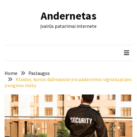
Skip
Skip
to
to
Andernetas
content
content
NAUJAUSI
Įvairūs patarimai internete
ĮRAŠAI
Šis
įrankis
gali
nulemti,
ar
Home
Paslaugos
trinkelės
Klaidos, kurios dažniausiai yra padaromos signalizacijos
įrengimo metu
tarnaus
dešimtmečius
Mašininis
vertimas
ir
dokumentai:
keli