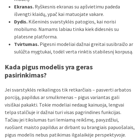
Verslas
Ekranas.
Ryškesnis ekranas su apšvietimu padeda
(20)
išvengti klaidų, ypač kai matuojate vakare.
Dydis.
Kišeninės svarstyklės patogios, kai norisi
LAISVALAIKIS
mobilumo. Namams labiau tinka kiek didesnės su
(19)
platesne platforma.
Tvirtumas.
Pigesni modeliai dažnai greitai susibraižo ar
Auto
sulūžta mygtukai, todėl verta rinktis stabilesnį korpusą.
(13)
Kada pigus modelis yra geras
Uncategorized
pasirinkimas?
(12)
Jei svarstyklės reikalingos tik retkarčiais – pasverti arbatos
Ekologija
porciją, papildus ar smulkmenas – pigus variantas gali
(6)
visiškai pakakti. Tokie modeliai nedaug kainuoja, lengvai
telpa stalčiuje ir dažnai turi visas pagrindines funkcijas.
Tačiau jei tikslumas turi lemiamą reikšmę, pavyzdžiui,
ruošiant maisto papildus ar dirbant su brangiais papuošalais,
pigus modelis nebus patikimas ilgalaikėje perspektyvoje.