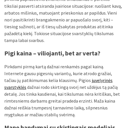
liko:
tiksliai pasverti atsiranda įvairiose situacijose: ruošiant kavą,
kaip
arbatos mišinius, matuojant prieskonius ar papildus. Vieni
atpažinti,
nori pasitikrinti brangakmenio ar papuošalo svorį, kiti –
kad
tiesiog sužinoti, ar iš tiesų užsakytas produktas atitinka
gedimo
pažadėtą kiekį. Tokiose situacijose svarstyklių tikslumas
niekas
tampa labai svarbus.
neieškojo
Pigi kaina – viliojanti, bet ar verta?
Krovinių
pervežimas
Pirkdami pirmą kartą dažnai renkamės pagal kainą.
iš
Internete gausu pigesnių variantų, kurie atrodo gražiai,
Suomijos:
tačiau jų patikimumas kelia klausimų. Pigios
juvelyrinės
kiek
svarstyklės
dažnai rodo skirtingą svorį net uždėjus tą pačią
laiko
detalę. Jos tinka kasdienai, kai tikslumas nėra kritiškas, bet
iš
rimtesniems darbams greitai pradeda erzinti. Maža kaina
tikrųjų
dažnai reiškia trumpesnį tarnavimo laiką, silpnesnius
trunka
mygtukus ar mažiau stabilų svėrimą.
pristatymas?
Mano bandymai su skirtingais modeliais