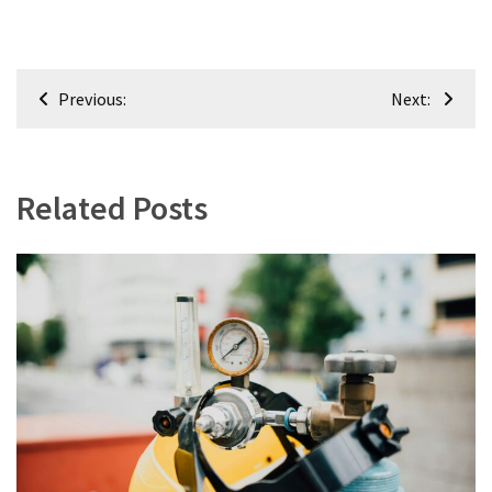
Navigacija
Previous:
Next:
tarp
įrašų
Related Posts