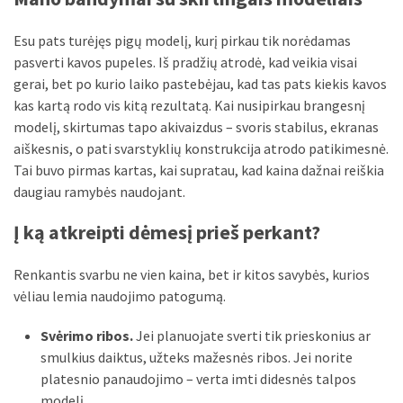
MOST
Esu pats turėjęs pigų modelį, kurį pirkau tik norėdamas
USED
CATEGORIES
pasverti kavos pupeles. Iš pradžių atrodė, kad veikia visai
gerai, bet po kurio laiko pastebėjau, kad tas pats kiekis kavos
kas kartą rodo vis kitą rezultatą. Kai nusipirkau brangesnį
Patarimai
modelį, skirtumas tapo akivaizdus – svoris stabilus, ekranas
(96)
aiškesnis, o pati svarstyklių konstrukcija atrodo patikimesnė.
Prekės
Tai buvo pirmas kartas, kai supratau, kad kaina dažnai reiškia
(76)
daugiau ramybės naudojant.
Į ką atkreipti dėmesį prieš perkant?
Paslaugos
(70)
Renkantis svarbu ne vien kaina, bet ir kitos savybės, kurios
Namai
vėliau lemia naudojimo patogumą.
(38)
Svėrimo ribos.
Jei planuojate sverti tik prieskonius ar
Įdomybės
smulkius daiktus, užteks mažesnės ribos. Jei norite
(28)
platesnio panaudojimo – verta imti didesnės talpos
modelį.