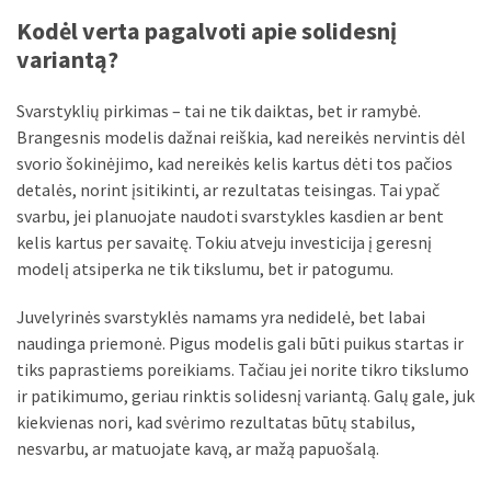
Kodėl verta pagalvoti apie solidesnį
variantą?
Svarstyklių pirkimas – tai ne tik daiktas, bet ir ramybė.
Brangesnis modelis dažnai reiškia, kad nereikės nervintis dėl
svorio šokinėjimo, kad nereikės kelis kartus dėti tos pačios
detalės, norint įsitikinti, ar rezultatas teisingas. Tai ypač
svarbu, jei planuojate naudoti svarstykles kasdien ar bent
kelis kartus per savaitę. Tokiu atveju investicija į geresnį
modelį atsiperka ne tik tikslumu, bet ir patogumu.
Juvelyrinės svarstyklės namams yra nedidelė, bet labai
naudinga priemonė. Pigus modelis gali būti puikus startas ir
tiks paprastiems poreikiams. Tačiau jei norite tikro tikslumo
ir patikimumo, geriau rinktis solidesnį variantą. Galų gale, juk
kiekvienas nori, kad svėrimo rezultatas būtų stabilus,
nesvarbu, ar matuojate kavą, ar mažą papuošalą.