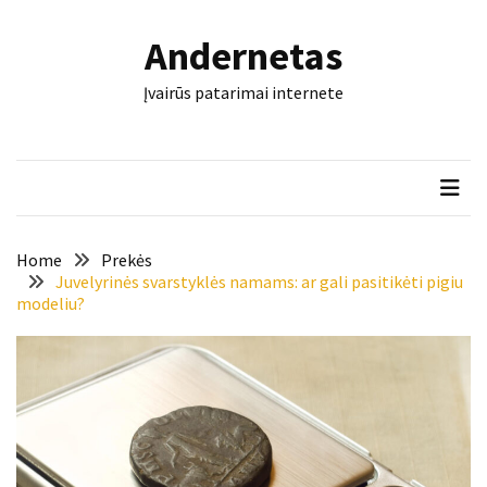
Skip
Skip
to
to
Andernetas
content
content
NAUJAUSI
Įvairūs patarimai internete
ĮRAŠAI
Šis
įrankis
gali
nulemti,
ar
Home
Prekės
trinkelės
Juvelyrinės svarstyklės namams: ar gali pasitikėti pigiu
modeliu?
tarnaus
dešimtmečius
Mašininis
vertimas
ir
dokumentai:
keli