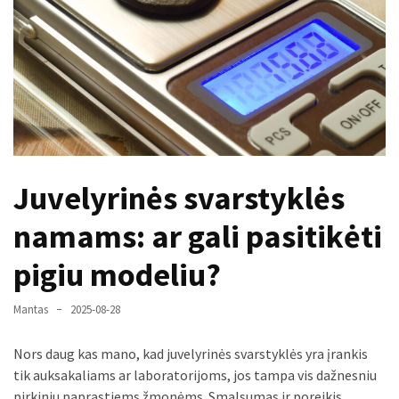
paplitę
mitai
Reduktorius
dujų
balionui:
maža
detalė,
Juvelyrinės svarstyklės
kurios
svarbos
namams: ar gali pasitikėti
nereikėtų
nuvertinti
pigiu modeliu?
Trys
Mantas
2025-08-28
pakeistos
detalės,
Nors daug kas mano, kad juvelyrinės svarstyklės yra įrankis
o
tik auksakaliams ar laboratorijoms, jos tampa vis dažnesniu
bildesys
pirkiniu paprastiems žmonėms. Smalsumas ir poreikis