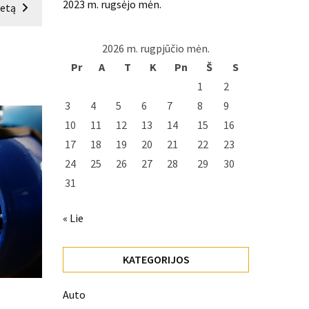
2023 m. rugsėjo mėn.
ietą
2026 m. rugpjūčio mėn.
Pr
A
T
K
Pn
Š
S
1
2
3
4
5
6
7
8
9
10
11
12
13
14
15
16
17
18
19
20
21
22
23
24
25
26
27
28
29
30
31
« Lie
KATEGORIJOS
Auto