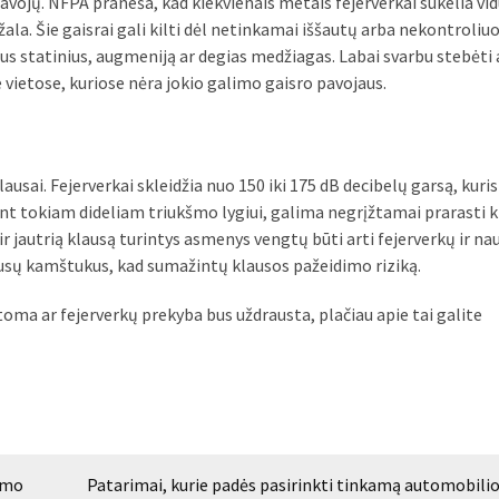
 pavojų. NFPA praneša, kad kiekvienais metais fejerverkai sukelia vid
žala. Šie gaisrai gali kilti dėl netinkamai iššautų arba nekontroli
ius statinius, augmeniją ar degias medžiagas. Labai svarbu stebėti 
e vietose, kuriose nėra jokio galimo gaisro pavojaus.
ausai. Fejerverkai skleidžia nuo 150 iki 175 dB decibelų garsą, kuri
ant tokiam dideliam triukšmo lygiui, galima negrįžtamai prarasti 
ir jautrią klausą turintys asmenys vengtų būti arti fejerverkų ir n
usų kamštukus, kad sumažintų klausos pažeidimo riziką.
toma ar fejerverkų prekyba bus uždrausta, plačiau apie tai galite
imo
Patarimai, kurie padės pasirinkti tinkamą automobilio