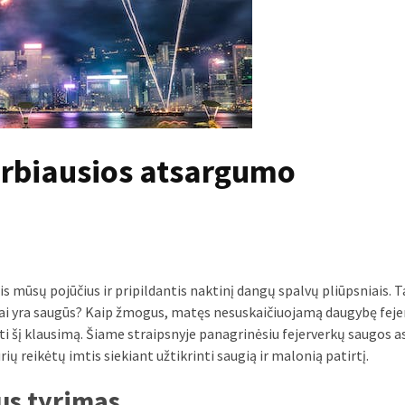
arbiausios atsargumo
is mūsų pojūčius ir pripildantis naktinį dangų spalvų pliūpsniais. T
kai yra saugūs? Kaip žmogus, matęs nesuskaičiuojamą daugybę fejer
ęsti šį klausimą. Šiame straipsnyje panagrinėsiu fejerverkų saugos 
ų reikėtų imtis siekiant užtikrinti saugią ir malonią patirtį.
us tyrimas