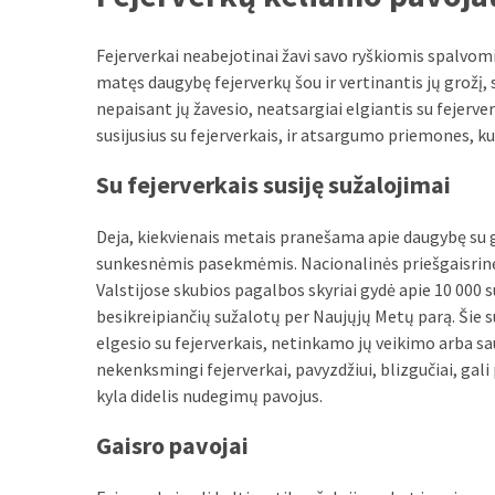
liko:
kaip
atpažinti,
Fejerverkai neabejotinai žavi savo ryškiomis spalvomi
kad
matęs daugybę fejerverkų šou ir vertinantis jų grožį, 
gedimo
nepaisant jų žavesio, neatsargiai elgiantis su fejerver
niekas
susijusius su fejerverkais, ir atsargumo priemones, ku
neieškojo
Su fejerverkais susiję sužalojimai
Krovinių
Deja, kiekvienais metais pranešama apie daugybę su ga
pervežimas
sunkesnėmis pasekmėmis. Nacionalinės priešgaisrinė
iš
Valstijose skubios pagalbos skyriai gydė apie 10 000 s
Suomijos:
besikreipiančių sužalotų per Naujųjų Metų parą. Šie su
kiek
elgesio su fejerverkais, netinkamo jų veikimo arba sa
laiko
nekenksmingi fejerverkai, pavyzdžiui, blizgučiai, gal
iš
kyla didelis nudegimų pavojus.
tikrųjų
trunka
Gaisro pavojai
pristatymas?