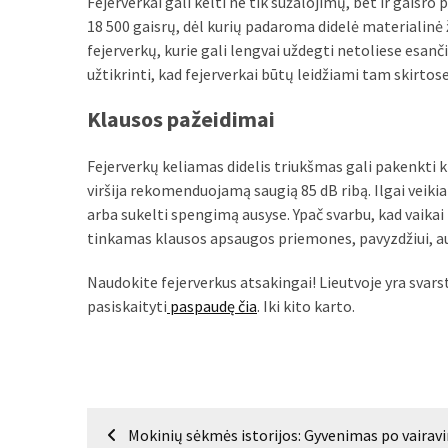
Fejerverkai gali kelti ne tik sužalojimų, bet ir gaisro
18 500 gaisrų, dėl kurių padaroma didelė materialinė 
MOST
USED
fejerverkų, kurie gali lengvai uždegti netoliese esanč
CATEGORIES
užtikrinti, kad fejerverkai būtų leidžiami tam skirtos
Klausos pažeidimai
Patarimai
(96)
Fejerverkų keliamas didelis triukšmas gali pakenkti kl
Prekės
viršija rekomenduojamą saugią 85 dB ribą. Ilgai veiki
(76)
arba sukelti spengimą ausyse. Ypač svarbu, kad vaikai 
tinkamas klausos apsaugos priemones, pavyzdžiui, a
Paslaugos
(70)
Naudokite fejerverkus atsakingai! Lieutvoje yra svars
pasiskaityti
paspaudę čia
. Iki kito karto.
Namai
(38)
Įdomybės
Navigacija
(28)
Mokinių sėkmės istorijos: Gyvenimas po vairav