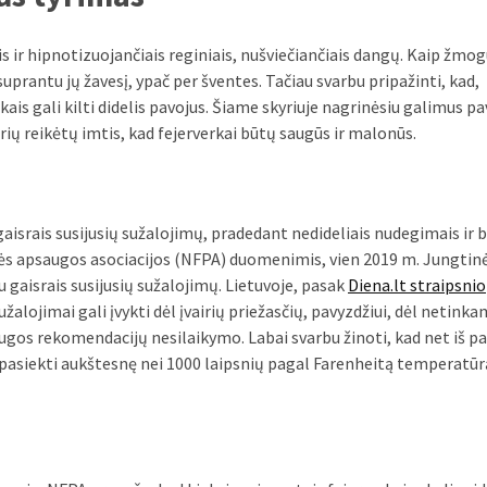
s ir hipnotizuojančiais reginiais, nušviečiančiais dangų. Kaip žmog
suprantu jų žavesį, ypač per šventes. Tačiau svarbu pripažinti, kad,
kais gali kilti didelis pavojus. Šiame skyriuje nagrinėsiu galimus pa
rių reikėtų imtis, kad fejerverkai būtų saugūs ir malonūs.
israis susijusių sužalojimų, pradedant nedideliais nudegimais ir 
s apsaugos asociacijos (NFPA) duomenimis, vien 2019 m. Jungtin
u gaisrais susijusių sužalojimų. Lietuvoje, pasak
Diena.lt straipsnio
žalojimai gali įvykti dėl įvairių priežasčių, pavyzdžiui, dėl netink
ugos rekomendacijų nesilaikymo. Labai svarbu žinoti, kad net iš p
i pasiekti aukštesnę nei 1000 laipsnių pagal Farenheitą temperatūr