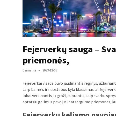
paplitę
mitai
Reduktorius
dujų
balionui:
maža
Fejerverkų sauga – Sv
detalė,
kurios
priemonės,
svarbos
nereikėtų
Deimante
2023-12-05
nuvertinti
Fejerverkai visada buvo jaudinantis reginys, užburiant
Trys
tarp baimės ir nuostabos kyla klausimas: ar fejerver
pakeistos
labai vertinantis jų grožį, suprantu, kaip svarbu spr
detalės,
aptarsiu galimus pavojus ir atsargumo priemones, kuri
o
bildesys
Fejerverkų keliamo pavoja