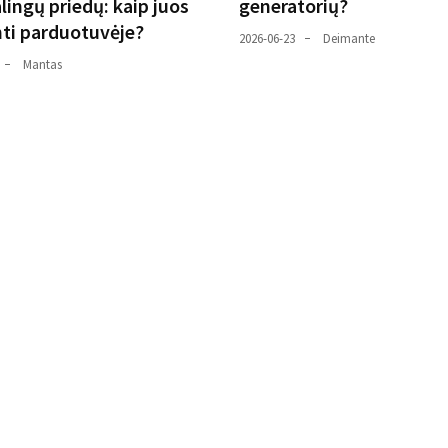
lingų priedų: kaip juos
generatorių?
nti parduotuvėje?
2026-06-23
Deimante
Mantas