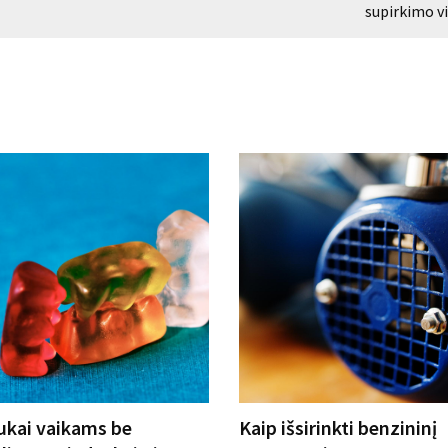
supirkimo v
kai vaikams be
Kaip išsirinkti benzininį