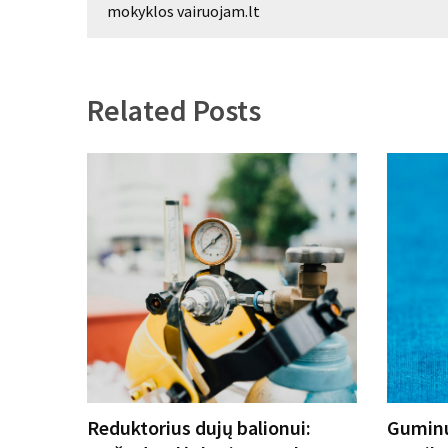
tarp
mokyklos vairuojam.lt
Verslas
(20)
įrašų
LAISVALAIKIS
Related Posts
(19)
Auto
(13)
Uncategorized
(12)
Ekologija
(6)
Reduktorius dujų balionui:
Guminu