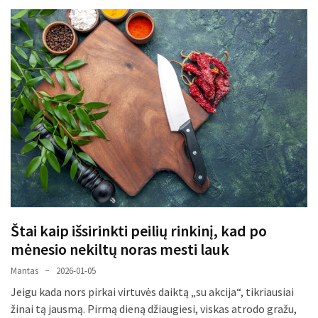
maža
detalė,
kurios
svarbos
nereikėtų
nuvertinti
Trys
pakeistos
detalės,
o
bildesys
liko:
kaip
Štai kaip išsirinkti peilių rinkinį, kad po
atpažinti,
mėnesio nekiltų noras mesti lauk
kad
gedimo
Mantas
2026-01-05
niekas
Jeigu kada nors pirkai virtuvės daiktą „su akcija“, tikriausiai
neieškojo
žinai tą jausmą. Pirmą dieną džiaugiesi, viskas atrodo gražu,