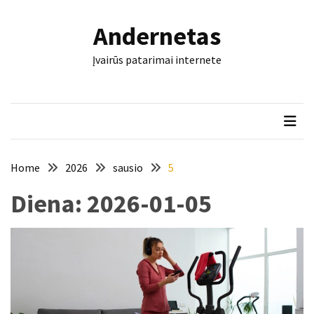
Skip
Skip
to
to
Andernetas
content
content
NAUJAUSI
Įvairūs patarimai internete
ĮRAŠAI
Laivo
nuoma
šeimos
išvykai:
ką
Home
2026
sausio
5
verta
Diena:
2026-01-05
žinoti
prieš
plaukiant
su
vaikais?
Šis
įrankis