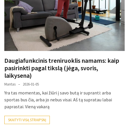
gali
nulemti,
ar
trinkelės
tarnaus
dešimtmečius
Mašininis
Daugiafunkcinis treniruoklis namams: kaip
vertimas
pasirinkti pagal tikslą (jėga, svoris,
ir
laikysena)
dokumentai:
keli
Mantas
2026-01-05
paplitę
Yra tas momentas, kai žiūri į savo butą ir supranti: arba
mitai
sportas bus čia, arba jo nebus visai. Aš tą supratau labai
paprastai. Vieną vakarą
Reduktorius
dujų
SKAITYTI VISĄ STRAIPSNĮ
balionui: