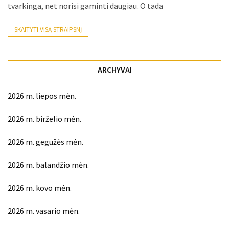
tvarkinga, net norisi gaminti daugiau. O tada
MOST
SKAITYTI VISĄ STRAIPSNĮ
USED
CATEGORIES
ARCHYVAI
Patarimai
(97)
2026 m. liepos mėn.
Prekės
2026 m. birželio mėn.
(76)
2026 m. gegužės mėn.
Paslaugos
(71)
2026 m. balandžio mėn.
Namai
2026 m. kovo mėn.
(38)
2026 m. vasario mėn.
Įdomybės
(28)