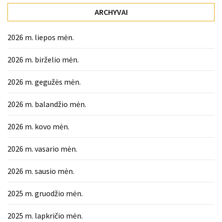
liko:
ARCHYVAI
kaip
atpažinti,
kad
2026 m. liepos mėn.
gedimo
2026 m. birželio mėn.
niekas
neieškojo
2026 m. gegužės mėn.
Krovinių
2026 m. balandžio mėn.
pervežimas
iš
2026 m. kovo mėn.
Suomijos:
kiek
2026 m. vasario mėn.
laiko
iš
2026 m. sausio mėn.
tikrųjų
trunka
2025 m. gruodžio mėn.
pristatymas?
2025 m. lapkričio mėn.