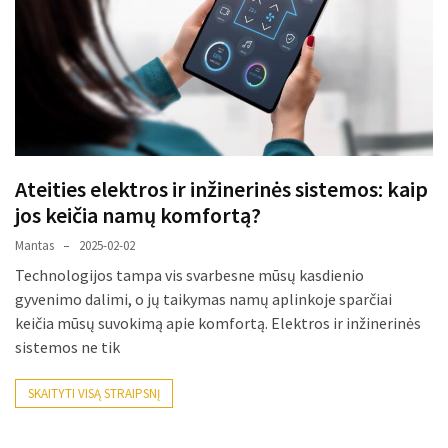
paplitę
mitai
Reduktorius
dujų
balionui:
maža
Ateities elektros ir inžinerinės sistemos: kaip
detalė,
jos keičia namų komfortą?
kurios
svarbos
Mantas
2025-02-02
nereikėtų
Technologijos tampa vis svarbesne mūsų kasdienio
nuvertinti
gyvenimo dalimi, o jų taikymas namų aplinkoje sparčiai
keičia mūsų suvokimą apie komfortą. Elektros ir inžinerinės
Trys
sistemos ne tik
pakeistos
detalės,
SKAITYTI VISĄ STRAIPSNĮ
o
bildesys