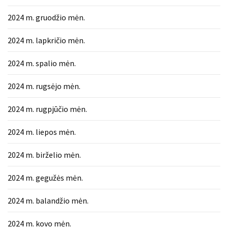
Verslas
2024 m. gruodžio mėn.
(20)
2024 m. lapkričio mėn.
LAISVALAIKIS
(19)
2024 m. spalio mėn.
Auto
2024 m. rugsėjo mėn.
(13)
2024 m. rugpjūčio mėn.
Uncategorized
(12)
2024 m. liepos mėn.
Ekologija
2024 m. birželio mėn.
(6)
2024 m. gegužės mėn.
2024 m. balandžio mėn.
2024 m. kovo mėn.