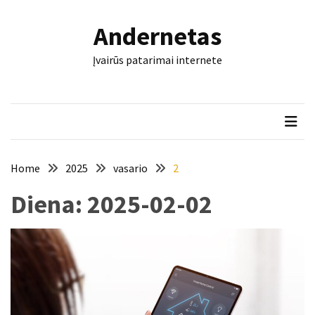
Skip
Skip
to
to
Andernetas
content
content
NAUJAUSI
Įvairūs patarimai internete
ĮRAŠAI
Šis
įrankis
gali
nulemti,
ar
Home
2025
vasario
2
trinkelės
Diena:
2025-02-02
tarnaus
dešimtmečius
Mašininis
vertimas
ir
dokumentai:
keli