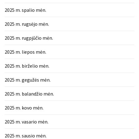
MOST
2025 m. spalio mėn.
USED
CATEGORIES
2025 m. rugsėjo mėn.
Patarimai
2025 m. rugpjūčio mėn.
(96)
2025 m. liepos mėn.
Prekės
(76)
2025 m. birželio mėn.
Paslaugos
2025 m. gegužės mėn.
(70)
2025 m. balandžio mėn.
Namai
2025 m. kovo mėn.
(38)
2025 m. vasario mėn.
Įdomybės
(28)
2025 m. sausio mėn.