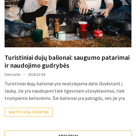
paplitę
mitai
Reduktorius
dujų
balionui:
maža
Turistiniai dujų balionai: saugumo patarimai
detalė,
ir naudojimo gudrybės
kurios
svarbos
Deimante
2024-02-04
nereikėtų
Turistiniai dujų balionai yra neatsiejama dalis išvykstant į
nuvertinti
lauką. Jie yra naudojami tiek ilgesniam stovyklavimui, tiek
trumpiems kelionėms. Šie balionai yra patogūs, nes jie yra
Trys
pakeistos
SKAITYTI VISĄ STRAIPSNĮ
detalės,
o
bildesys
ARCHYVAI