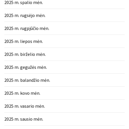
2025 m. spalio mėn.
MOST
USED
2025 m. rugsėjo mėn.
CATEGORIES
2025 m. rugpjūčio mėn.
Patarimai
(96)
2025 m. liepos mėn.
Prekės
2025 m. birželio mėn.
(76)
2025 m. gegužės mėn.
Paslaugos
2025 m. balandžio mėn.
(70)
2025 m. kovo mėn.
Namai
(38)
2025 m. vasario mėn.
Įdomybės
2025 m. sausio mėn.
(28)