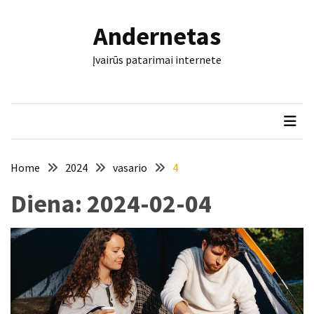
Skip
Skip
to
to
Andernetas
content
content
NAUJAUSI
Įvairūs patarimai internete
ĮRAŠAI
Šis
įrankis
gali
nulemti,
ar
Home
2024
vasario
4
trinkelės
Diena:
2024-02-04
tarnaus
dešimtmečius
Mašininis
vertimas
ir
dokumentai:
keli