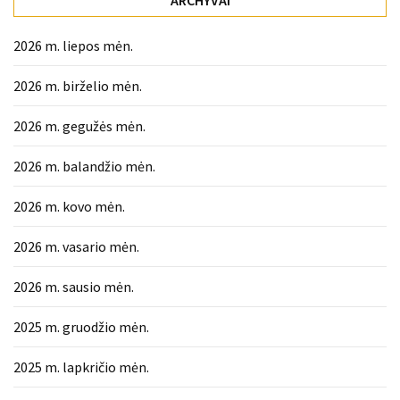
liko:
kaip
atpažinti,
2026 m. liepos mėn.
kad
2026 m. birželio mėn.
gedimo
niekas
2026 m. gegužės mėn.
neieškojo
2026 m. balandžio mėn.
Krovinių
pervežimas
2026 m. kovo mėn.
iš
Suomijos:
2026 m. vasario mėn.
kiek
laiko
2026 m. sausio mėn.
iš
tikrųjų
2025 m. gruodžio mėn.
trunka
pristatymas?
2025 m. lapkričio mėn.