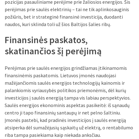
liko:
pozicijas pasauliniame perėjime prie žaliosios energijos. Šis
kaip
perėjimas prie saulės elektrinių – tai ne tik aplinkosauginis
atpažinti,
požiūris, bet ir strateginė finansinė investicija, duodanti
kad
naudos, kuri sklinda toli už šios Baltijos šalies ribų.
gedimo
Finansinės paskatos,
niekas
neieškojo
skatinančios šį perėjimą
Krovinių
pervežimas
Perėjimas prie saulės energijos grindžiamas įtikinamomis
iš
finansinėmis paskatomis. Lietuvos įmonės naudojasi
Suomijos:
mažėjančiomis saulės energijos technologijų kainomis ir
kiek
palankiomis vyriausybės politikos priemonėmis, dėl kurių
laiko
investicijos į saulės energiją tampa vis labiau perspektyvios.
iš
Saulės energijos ekonominis aspektas pasikeitė: iš sąnaudų
tikrųjų
centro ji tapo finansinių santaupų ir net pelno šaltiniu.
trunka
Įmonės pastebi, kad pradinės investicijos į saulės energiją
pristatymas?
atsiperka dėl sumažėjusių sąskaitų už elektrą, o rentabilumo
riba tampa pasiekiama kaip niekada anksčiau.