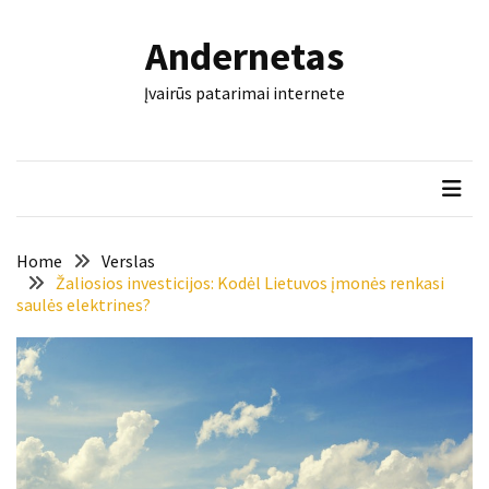
Skip
Skip
to
to
Andernetas
content
content
NAUJAUSI
Įvairūs patarimai internete
ĮRAŠAI
Šis
įrankis
gali
nulemti,
ar
Home
Verslas
trinkelės
Žaliosios investicijos: Kodėl Lietuvos įmonės renkasi
saulės elektrines?
tarnaus
dešimtmečius
Mašininis
vertimas
ir
dokumentai:
keli