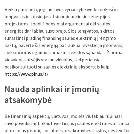
MOST
Reikia paminėti, jog Lietuvos vyriausybė įvedė mokesčių
USED
lengvatas ir subsidijas atsinaujinančiosios energijos
CATEGORIES
projektams, todėl finansiniai argumentai dėl saulės
energijos dar labiau sustiprėjo. Šios lengvatos, skirtos
Patarimai
sumažinti pradinę finansinę saulės elektrinių įrengimo
(96)
naštą, pavertė šią energiją patrauklia investicija įmonėms,
siekiančioms ilgainiui sumažinti veiklos sąnaudas. Žinoma,
Prekės
kiekvienas atvėjis yra individualus, tad geriausia
(76)
pasikonsultuoti su saulės elektrinių ekspertais kaip
https://www.pinus.lt/
Paslaugos
(70)
Nauda aplinkai ir įmonių
atsakomybė
Namai
(38)
Be finansinių aspektų, Lietuvos įmonės vis labiau rūpinasi
Įdomybės
savo poveikiu aplinkai. Investicijos į saulės elektrines atitinka
(28)
platesnius įmonių socialinės atsakomybės tikslus, nes leidžia