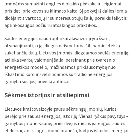
įmonėms sumažinti anglies dioksido pėdsaką ir teigiamai
Verslas
prisidėti prie kovos su klimato kaita. Šį pokytį iš dalies lemia
(20)
didėjantis vartotojų ir suinteresuotųjų šalių poreikis laikytis
LAISVALAIKIS
aplinkosaugos požiūriu atsakingos praktikos.
(19)
Saulės energijos nauda aplinkai akivaizdi: ji yra švari,
atsinaujinanti, o ją įdiegus neišmetama šiltnamio efektą
Auto
sukeliančių dujų. Lietuvos įmonės, diegdamos saulės energiją,
(13)
atlieka svarbų vaidmenį šaliai pereinant prie tvaresnio
Uncategorized
energetikos modelio, mažindamos priklausomybę nuo
(12)
iškastinio kuro ir švelnindamos su tradicine energijos
gamyba susijusį poveikį aplinkai.
Ekologija
Sėkmės istorijos ir atsiliepimai
(6)
Lietuvos kraštovaizdyje gausu sėkmingų įmonių, kurios
perėjo prie saulės energijos, istorijų. Vienas ryškus pavyzdys –
gamybos įmonė Kaune, prieš dvejus metus įsirengusi saulės
elektrinę ant stogo. Įmonė praneša, kad jos išlaidos energijai