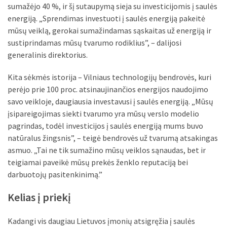
sumažėjo 40 %, ir šį sutaupymą sieja su investicijomis į saulės
energiją. „Sprendimas investuoti į saulės energiją pakeitė
mūsų veiklą, gerokai sumažindamas sąskaitas už energiją ir
sustiprindamas mūsų tvarumo rodiklius”, – dalijosi
generalinis direktorius.
Kita sėkmės istorija – Vilniaus technologijų bendrovės, kuri
perėjo prie 100 proc. atsinaujinančios energijos naudojimo
savo veikloje, daugiausia investavusi į saulės energiją. „Mūsų
įsipareigojimas siekti tvarumo yra mūsų verslo modelio
pagrindas, todėl investicijos į saulės energiją mums buvo
natūralus žingsnis”, – teigė bendrovės už tvarumą atsakingas
asmuo. „Tai ne tik sumažino mūsų veiklos sąnaudas, bet ir
teigiamai paveikė mūsų prekės ženklo reputaciją bei
darbuotojų pasitenkinimą.”
Kelias į priekį
Kadangi vis daugiau Lietuvos įmonių atsigręžia į saulės