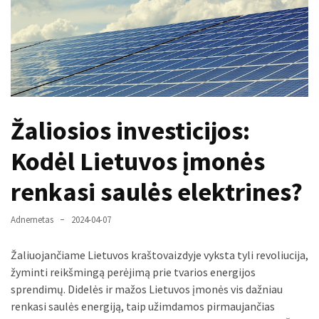
paplitę
mitai
Reduktorius
dujų
balionui:
maža
Žaliosios investicijos:
detalė,
kurios
Kodėl Lietuvos įmonės
svarbos
renkasi saulės elektrines?
nereikėtų
nuvertinti
Adnernetas
2024-04-07
Trys
pakeistos
Žaliuojančiame Lietuvos kraštovaizdyje vyksta tyli revoliucija,
detalės,
žyminti reikšmingą perėjimą prie tvarios energijos
o
sprendimų. Didelės ir mažos Lietuvos įmonės vis dažniau
bildesys
renkasi saulės energiją, taip užimdamos pirmaujančias