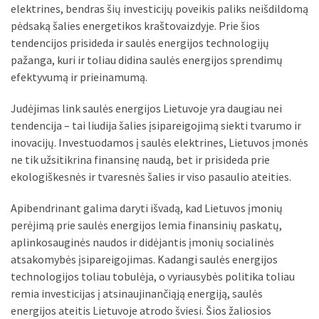
elektrines, bendras šių investicijų poveikis paliks neišdildomą
pėdsaką šalies energetikos kraštovaizdyje. Prie šios
tendencijos prisideda ir saulės energijos technologijų
pažanga, kuri ir toliau didina saulės energijos sprendimų
efektyvumą ir prieinamumą.
Judėjimas link saulės energijos Lietuvoje yra daugiau nei
tendencija – tai liudija šalies įsipareigojimą siekti tvarumo ir
inovacijų. Investuodamos į saulės elektrines, Lietuvos įmonės
ne tik užsitikrina finansinę naudą, bet ir prisideda prie
ekologiškesnės ir tvaresnės šalies ir viso pasaulio ateities.
Apibendrinant galima daryti išvadą, kad Lietuvos įmonių
perėjimą prie saulės energijos lemia finansinių paskatų,
aplinkosauginės naudos ir didėjantis įmonių socialinės
atsakomybės įsipareigojimas. Kadangi saulės energijos
technologijos toliau tobulėja, o vyriausybės politika toliau
remia investicijas į atsinaujinančiąją energiją, saulės
energijos ateitis Lietuvoje atrodo šviesi. Šios žaliosios