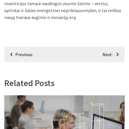
investicijos tampa naudingos visoms šalims – verslui,
aplinkai ir šalies energetinei nepriklausomybei, o tai reiškia
naują tvaraus augimo ir inovacijų erą.
Navigacija
Previous:
Next:
tarp
įrašų
Related Posts